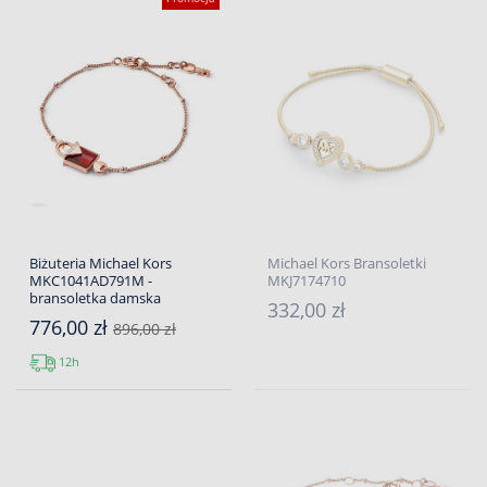
Biżuteria Michael Kors
Michael Kors Bransoletki
MKC1041AD791M -
MKJ7174710
bransoletka damska
332,00 zł
776,00 zł
896,00 zł
12h