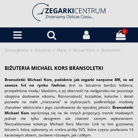
0
»
»
»
»
Strona główna
Biżuteria
Marki
Michael Kors
Bransoletki
BIŻUTERIA MICHAEL KORS BRANSOLETKI
Bransoletki Michael Kors, podobnie jak zegarki naręczne MK, to od
zawsze hit na rynku fashion.
Jest to biżuteria bardzo kobieca,
przepełniona modą i blaskiem, a jej obecność na nadgarstku nie pozostaje
obojętna dosłownie nikomu. Różnorodność kształtów, kolorów i detali
pozwala na stałe „mieszanie” w stylizacjach, podkreślając modowy
charakter właściciela i jego zamiłowanie do wysokiej jakości.
Bransoletki
Michael Kors
wyróżniają się na tle innych propozycji marek modowych
jednak nie tylko designem ale również samym wykonaniem.
Nieszablonowa kolekcja Michael Kors Mercier Link to linii gustownej
biżuterii, którą wykonany ze srebra próby 925, które często pozłacano 14
karatowym złotem, zarówno różowym, jak i żółtym.