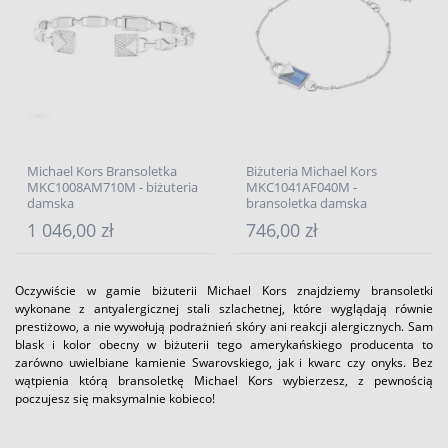
Michael Kors Bransoletka
Biżuteria Michael Kors
MKC1008AM710M - biżuteria
MKC1041AF040M -
damska
bransoletka damska
1 046,00 zł
746,00 zł
Oczywiście w gamie biżuterii Michael Kors znajdziemy bransoletki
wykonane z antyalergicznej stali szlachetnej, które wyglądają równie
prestiżowo, a nie wywołują podrażnień skóry ani reakcji alergicznych. Sam
blask i kolor obecny w biżuterii tego amerykańskiego producenta to
zarówno uwielbiane kamienie Swarovskiego, jak i kwarc czy onyks. Bez
wątpienia którą bransoletkę Michael Kors wybierzesz, z pewnością
poczujesz się maksymalnie kobieco!