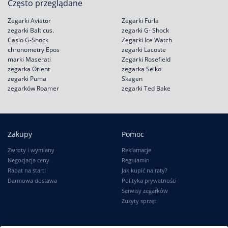
Często przeglądane
Zegarki Aviator
Zegarki Furla
zegarki Balticus.
zegarki G- Shock
Casio G-Shock
Zegarki Ice Watch
chronometry Epos
zegarki Lacoste
marki Maserati
Zegarki Rosefield
zegarka Orient
zegarka Seiko
zegarki Puma
Skagen
zegarków Roamer
zegarki Ted Bake
Zakupy
Pomoc
Zwroty i wymiany
Reklamacje
Negocjacja ceny
Regulamin
Rabat na start!
Jak kupić na raty?
Darmowa dostawa
Polityka prywatności
Serwisy zegarków
Zużyty sprzęt