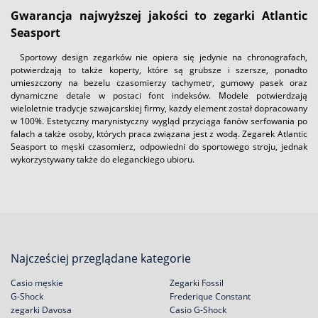
Gwarancja najwyższej jakości to zegarki Atlantic
Seasport
Sportowy design zegarków nie opiera się jedynie na chronografach,
potwierdzają to także koperty, które są grubsze i szersze, ponadto
umieszczony na bezelu czasomierzy tachymetr, gumowy pasek oraz
dynamiczne detale w postaci font indeksów. Modele potwierdzają
wieloletnie tradycje szwajcarskiej firmy, każdy element został dopracowany
w 100%. Estetyczny marynistyczny wygląd przyciąga fanów serfowania po
falach a także osoby, których praca związana jest z wodą. Zegarek Atlantic
Seasport to męski czasomierz, odpowiedni do sportowego stroju, jednak
wykorzystywany także do eleganckiego ubioru.
Najcześciej przeglądane kategorie
Casio męskie
Zegarki Fossil
G-Shock
Frederique Constant
zegarki Davosa
Casio G-Shock