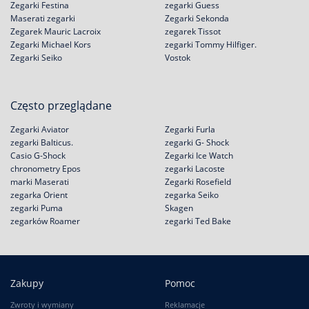
Zegarki Festina
zegarki Guess
Maserati zegarki
Zegarki Sekonda
Zegarek Mauric Lacroix
zegarek Tissot
Zegarki Michael Kors
zegarki Tommy Hilfiger.
Zegarki Seiko
Vostok
Często przeglądane
Zegarki Aviator
Zegarki Furla
zegarki Balticus.
zegarki G- Shock
Casio G-Shock
Zegarki Ice Watch
chronometry Epos
zegarki Lacoste
marki Maserati
Zegarki Rosefield
zegarka Orient
zegarka Seiko
zegarki Puma
Skagen
zegarków Roamer
zegarki Ted Bake
Zakupy
Pomoc
Zwroty i wymiany
Reklamacje