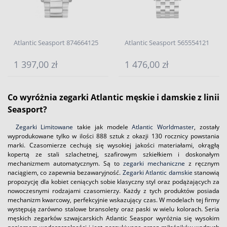
Atlantic Seasport 874664125
Atlantic Seasport 565554121
1 397,00 zł
1 476,00 zł
Co wyróżnia zegarki Atlantic męskie i damskie z linii
Seasport?
Zegarki Limitowane
takie jak modele
Atlantic Worldmaster
, zostały
wyprodukowane tylko w ilości 888 sztuk z okazji 130 rocznicy powstania
marki. Czasomierze cechują się wysokiej jakości materiałami, okrągłą
kopertą ze stali szlachetnej, szafirowym szkiełkiem i doskonałym
mechanizmem automatycznym. Są to
zegarki mechaniczne
z ręcznym
naciągiem, co zapewnia bezawaryjność.
Zegarki Atlantic damskie
stanowią
propozycję dla kobiet ceniących sobie klasyczny styl oraz podążających za
nowoczesnymi rodzajami czasomierzy. Każdy z tych produktów posiada
mechanizm kwarcowy, perfekcyjnie wskazujący czas. W modelach tej firmy
występują zarówno stalowe bransolety oraz paski w wielu kolorach. Seria
męskich zegarków szwajcarskich Atlantic Seaspor wyróżnia się wysokim