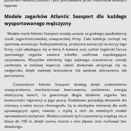
poziomem wodoszczelności i jest poszukiwana przez miłośników wodnych
wypraw.
Modele zegarków Atlantic Seasport dla każdego
wysportowanego mężczyzny
Modele marki Atlantic Seasport zostały uznane za godnego spadkobiercę
sztuki zegarmistrzowskiej szwajcarskiej firmy. Cała kolekcja cechuje się
sportową aranżacją i funkcjonalnością, producent zaznaczył na tarczy logo
firmy, czyli układające się w literę A kotwicę oraz cyrkiel żeglarski.Tarcza
sportowego zegarka zawiera szkiełko szafirowe zapobiegające
zarysowaniu. Wszystkie elementy tego pięknego czasomierza zostały
zamknięte w stalowej kopercie, całość doskonale utrzymuje się na
nadgarstku dzięki stalowej bransolecie lub paskowi skórzanemu lub
parcianemu.
Czasomierze Atlantic Seasport działają dzięki znakomitemu
szwajcarskiemu mechanizmowi kwarcowemu, zasilanemu energią
elektryczną baterii, co gwarantuje długie działanie zegarka bez
konieczności ingerencji w jego pracę. Dodatkowo posiadają datowniki dni
miesięcy a także tarcze chronografu. Są to niezbędne elementy dla osób
uprawiających sport, również z myślą o nich do niektórych modeli
wprowadzono tachymetr. Wodoszczelność tych czasomierzy znajdują się w
klasie do 100 m, dzięki czemu można z nimi pływać oraz nurkować bez
akwalungu.