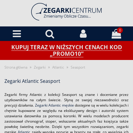
0
KUPUJ TERAZ W NIŻSZYCH CENACH KOD
„PROMO10”
»
»
»
Strona główna
Zegarki
Atlantic
Seasport
Zegarki Atlantic Seasport
Zegarki firmy Atlantic z kolekcji Seasport są znane i doceniane przez
użytkowników na całym świecie. Słyną ze swojej niezawodności oraz
precyzji działania.
Zegarki Atlantic męskie
dostępne są w wielu kolekcjach i
chętnie kupowane ze względu na ekskluzywny design i autorski system
ustawiania datownika za pomocą koronki. W wielu modelach producent
zastosował chronograf, stoper, wskazanie aktualnych faz księżyca także
powłokę świetlną neobrite. Dzięki tym wszystkim rozwiązaniom, zegarki
męskie
Atlantic
zajęły wysoką pozycję w branży na stałe, co wyjaśnia ich