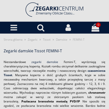
0
»
»
»
»
Strona główna
Zegarki
Tissot
Damskie
FEMINI-T
Zegarki damskie Tissot FEMINI-T
Niestandardowe
zegarki damskie
Femini-T, wyróżniają się
charakterystyczną kopertą. Kształt rombu otrzymał delikatnie zaokrąglone
wierzchołki, tworząc niezwykle modny i nowoczesny design
czasomierza
Tissot
. Masywna koperta o dość grubych ściankach, kryje w sobie
niezawodny mechanizm kwarcowy, a także przepiękną tarczę z masy
perłowej. Zaznaczono na niej 4 indeksami główne godziny – 12, 3, 6 i 9.
Czas odmierzają dwie wskazówki, dopełniając całości eleganckiego
wizerunku. Wychodząc naprzeciw różnym kobiecym gustom,
chronometr
można zakupić w wersji ze skórzanym paskiem lub stalową
bransoletą.
Pozłacana bransoleta metodą PVD/IP
Nie sposób się
zgodzić, że pozłacana bransoleta robi wielkie wrażenie. Bardzo ładnie