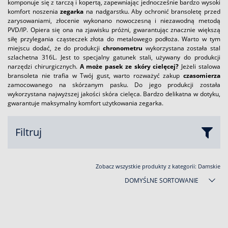
komponuje się z tarczą i kopertą, zapewniając jednocześnie bardzo wysoki
komfort noszenia
zegarka
na nadgarstku. Aby ochronić bransoletę przed
zarysowaniami, złocenie wykonano nowoczesną i niezawodną metodą
PVD/IP. Opiera się ona na zjawisku próżni, gwarantując znacznie większą
siłę przylegania cząsteczek złota do metalowego podłoża. Warto w tym
miejscu dodać, że do produkcji
chronometru
wykorzystana została stal
szlachetna 316L. Jest to specjalny gatunek stali, używany do produkcji
narzędzi chirurgicznych.
A może pasek ze skóry cielęcej?
Jeżeli stalowa
bransoleta nie trafia w Twój gust, warto rozważyć zakup
czasomierza
zamocowanego na skórzanym pasku. Do jego produkcji została
wykorzystana najwyższej jakości skóra cielęca. Bardzo delikatna w dotyku,
gwarantuje maksymalny komfort użytkowania zegarka.
Filtruj
Zobacz wszystkie produkty z kategorii:
Damskie
DOMYŚLNE SORTOWANIE