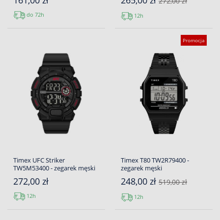
161,00 zł
265,00 zł
272,00 zł
do 72h
12h
Promocja
Timex UFC Striker
Timex T80 TW2R79400 -
TW5M53400 - zegarek męski
zegarek męski
272,00 zł
248,00 zł
519,00 zł
12h
12h