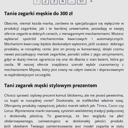
1
2
3
4
…
51
»
Tanie zegarki męskie do 300 zł
Obecnie, niemal każda marka, zarówno te specjalizujące się wyłącznie w
produkcji zegarków, jak i te bardziej uniwersalne, posiadają w swojej
ofercie zegarki w dobrych cenach, z nienagannymi mechanizmami. Możesz
wybierać spośród mechanizmów kwarcowych i automatycznych.
Mechanizm kwarcowy będzie doskonałym wyborem, jeśli szukasz dobrego
produktu, w rozsądnej cenie. Jest on prosty w konserwacji, dzięki czemu
nawet początkujący maniak zegarków, poradzi sobie z jego utrzymaniem,
gdyż w dużej mierze ogranicza się ona do dbania o stan baterii, która go
zasila. W naszej ofercie znajdziesz szeroki wybór czasomierzy z
mechanizmem Miyota, który jest znany na całym świecie i dopracowanym
w najdrobniejszym szczególe.
Tani zegarek męski stylowym prezentem
Chcesz sprawić stylowy prezent komuś bliskiemu, ale nie jesteś pewien/na,
co kupić w rozsądnej cenie? Doskonale, że trafiłeś/łaś właśnie tutaj.
Oferujemy produkty najwyższej jakości marek takich jak:
Timex
,
Casio
czy
Lorus. Wymienione marki stanowią synonim wieloletniej tradycji połączonej
z doskonałą jakością. To gwarancja, że bez względu na płeć
obdarowywanego, zainwestujesz w doskonałej jakości produkt.
Jeśli obiektem Twojego zainteresowania jest model zegarka w stylu