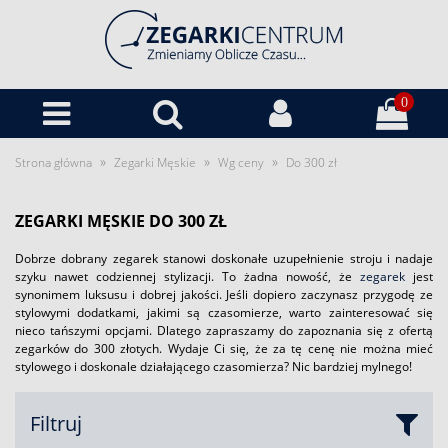
0
»
»
»
Strona główna
Zegarki Męskie
Wg ceny
Do 300 zł
ZEGARKI MĘSKIE DO 300 ZŁ
Dobrze dobrany zegarek stanowi doskonałe uzupełnienie stroju i nadaje
szyku nawet codziennej stylizacji. To żadna nowość, że
zegarek
jest
synonimem luksusu i dobrej jakości. Jeśli dopiero zaczynasz przygodę ze
stylowymi dodatkami, jakimi są czasomierze, warto zainteresować się
nieco tańszymi opcjami. Dlatego zapraszamy do zapoznania się z ofertą
zegarków do 300 złotych. Wydaje Ci się, że za tę cenę nie można mieć
stylowego i doskonale działającego czasomierza? Nic bardziej mylnego!
Filtruj