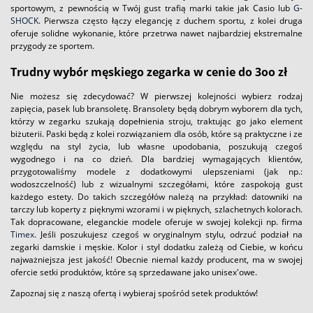
sportowym, z pewnością w Twój gust trafią marki takie jak Casio lub
G-
SHOCK
. Pierwsza często łączy elegancję z duchem sportu, z kolei druga
oferuje solidne wykonanie, które przetrwa nawet najbardziej ekstremalne
przygody ze sportem.
Trudny wybór męskiego zegarka w cenie do 3oo zł
Nie możesz się zdecydować? W pierwszej kolejności wybierz rodzaj
zapięcia, pasek lub bransoletę. Bransolety będą dobrym wyborem dla tych,
którzy w zegarku szukają dopełnienia stroju, traktując go jako element
biżuterii. Paski będą z kolei rozwiązaniem dla osób, które są praktyczne i ze
względu na styl życia, lub własne upodobania, poszukują czegoś
wygodnego i na co dzień. Dla bardziej wymagających klientów,
przygotowaliśmy modele z dodatkowymi ulepszeniami (jak np.:
wodoszczelność) lub z wizualnymi szczegółami, które zaspokoją gust
każdego estety. Do takich szczegółów należą na przykład: datowniki na
tarczy lub koperty z pięknymi wzorami i w pięknych, szlachetnych kolorach.
Tak dopracowane, eleganckie modele oferuje w swojej kolekcji np. firma
Timex
. Jeśli poszukujesz czegoś w oryginalnym stylu, odrzuć podział na
zegarki damskie i męskie. Kolor i styl dodatku zależą od Ciebie, w końcu
najważniejsza jest jakość! Obecnie niemal każdy producent, ma w swojej
ofercie setki produktów, które są sprzedawane jako unisex'owe.
Zapoznaj się z naszą ofertą i wybieraj spośród setek produktów!