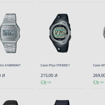
etro A168WEM7
Casio Phys STR300C1
Casio M
 zł
215,00 zł
269,00
12h
12h