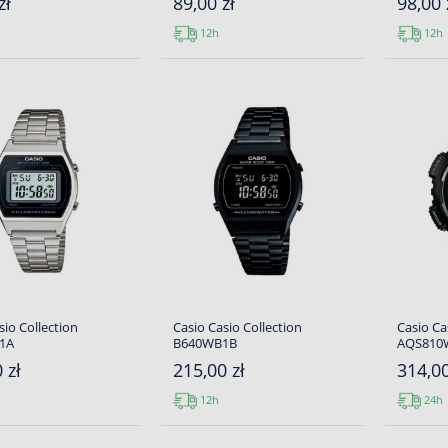
zł
89,00 zł
98,00 
12h
12h
sio Collection
Casio Casio Collection
Casio Ca
1A
B640WB1B
AQS810
 zł
215,00 zł
314,00
12h
24h