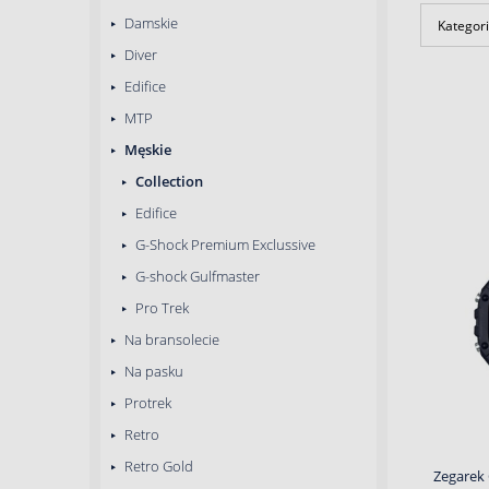
Damskie
Kategori
Diver
Edifice
MTP
Męskie
Collection
Edifice
G-Shock Premium Exclussive
G-shock Gulfmaster
Pro Trek
Na bransolecie
Na pasku
Protrek
Retro
Retro Gold
Zegarek 