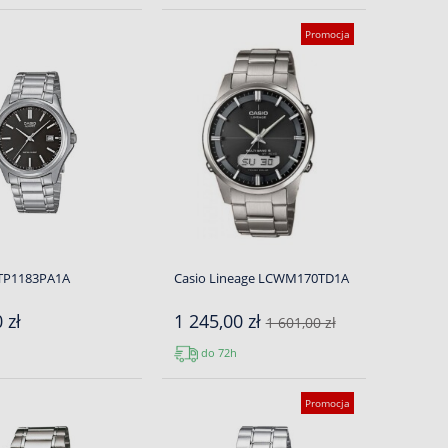
Promocja
TP1183PA1A
Casio Lineage LCWM170TD1A
 zł
1 245,00 zł
1 601,00 zł
do 72h
Promocja