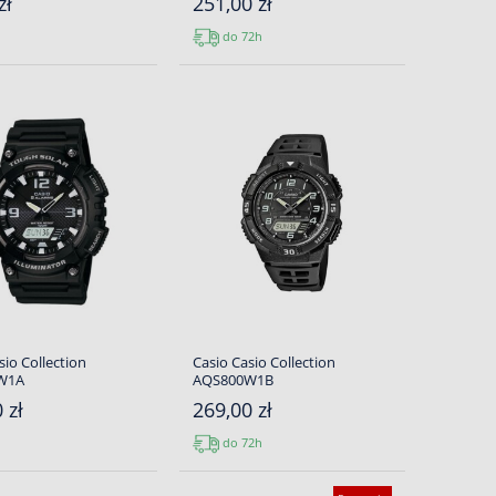
zł
251,00 zł
do 72h
sio Collection
Casio Casio Collection
W1A
AQS800W1B
 zł
269,00 zł
do 72h