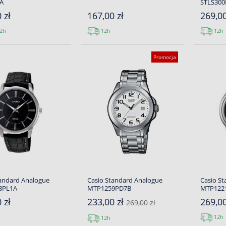
A
STLS30
 zł
167,00 zł
269,00
2h
12h
12h
Promocja
tandard Analogue
Casio Standard Analogue
Casio S
3PL1A
MTP1259PD7B
MTP122
 zł
233,00 zł
269,00
269,00 zł
12h
12h