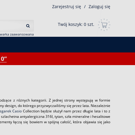
Zarejestruj się
/
Zaloguj się
Twój koszyk:
0
szt.
iwarka zaawansowana
0”
dzące z różnych kategorii. Z jednej strony występują w formie
ny design, do którego przyzwyczailiśmy się przez lata. Niezależnie
egarek Casio
Collection będzie służył nam przez długie lata i to z
zlachetna antyalergiczna 316l, tytan, szła mineralne i hesalitowe
ementy łączą się bowiem w spójną całość, która objawia się jako