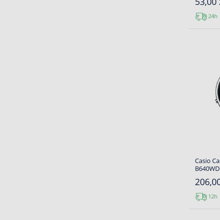
53,00 
24h
Casio Ca
B640WD
206,00
12h