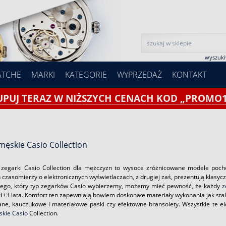
wyszuk
ATCHE
MARKI
KATEGORIE
WYPRZEDAŻ
KONTAKT
UPUJ TERAZ W NIŻSZYCH CENACH KOD „PROMO1
męskie Casio Collection
zegarki Casio Collection dla mężczyzn to wysoce zróżnicowane modele pocho
czasomierzy o elektronicznych wyświetlaczach, z drugiej zaś, prezentują klasycz
tego, który typ zegarków Casio wybierzemy, możemy mieć pewność, że każdy
z
+3 lata. Komfort ten zapewniają bowiem doskonałe materiały wykonania jak stal s
ane, kauczukowe i materiałowe paski czy efektowne bransolety. Wszystkie te el
skie Casio
Collection.