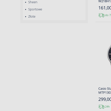
W218H1
Sheen
161,00
Sportowe
do 7
Złote
Casio S
MTP130
299,00
24h