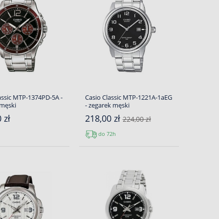
assic MTP-1374PD-5A -
Casio Classic MTP-1221A-1aEG
 męski
- zegarek męski
 zł
218,00 zł
224,00 zł
do 72h