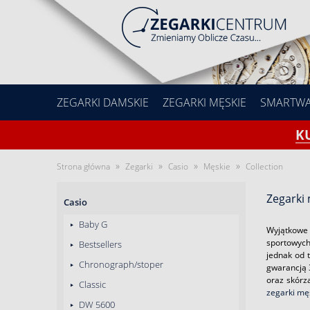
ZEGARKI DAMSKIE
ZEGARKI MĘSKIE
SMARTW
K
»
»
»
»
Strona główna
Zegarki
Casio
Męskie
Collection
Zegarki 
Casio
Baby G
Wyjątkowe 
sportowych 
Bestsellers
jednak od 
Chronograph/stoper
gwarancją 3
oraz skórz
Classic
zegarki mę
DW 5600