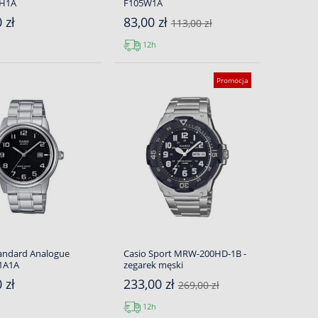
0H1A
F105W1A
 zł
83,00 zł
113,00 zł
12h
Promocja
tandard Analogue
Casio Sport MRW-200HD-1B -
1A1A
zegarek męski
 zł
233,00 zł
269,00 zł
12h