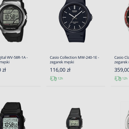
gital WV-58R-1A -
Casio Collection MW-240-1E -
Casio Cl
 męski
zegarek męski
zegarek
 zł
116,00 zł
359,00
12h
12h