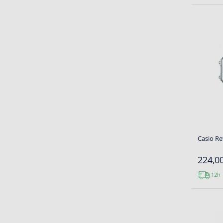
Casio R
224,00
12h