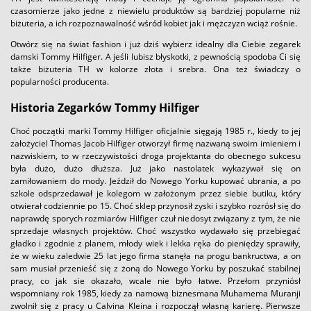
czasomierze jako jedne z niewielu produktów są bardziej popularne niż
biżuteria, a ich rozpoznawalność wśród kobiet jak i mężczyzn wciąż rośnie.
Otwórz się na świat fashion i już dziś wybierz idealny dla Ciebie zegarek
damski Tommy Hilfiger. A jeśli lubisz błyskotki, z pewnością spodoba Ci się
także biżuteria TH w kolorze złota i srebra. Ona też świadczy o
popularności producenta.
Historia Zegarków Tommy Hilfiger
Choć początki marki Tommy Hilfiger oficjalnie sięgają 1985 r., kiedy to jej
założyciel Thomas Jacob Hilfiger otworzył firmę nazwaną swoim imieniem i
nazwiskiem, to w rzeczywistości droga projektanta do obecnego sukcesu
była dużo, dużo dłuższa. Już jako nastolatek wykazywał się on
zamiłowaniem do mody. Jeździł do Nowego Yorku kupować ubrania, a po
szkole odsprzedawał je kolegom w założonym przez siebie butiku, który
otwierał codziennie po 15. Choć sklep przynosił zyski i szybko rozrósł się do
naprawdę sporych rozmiarów Hilfiger czuł niedosyt związany z tym, że nie
sprzedaje własnych projektów. Choć wszystko wydawało się przebiegać
gładko i zgodnie z planem, młody wiek i lekka ręka do pieniędzy sprawiły,
że w wieku zaledwie 25 lat jego firma stanęła na progu bankructwa, a on
sam musiał przenieść się z żoną do Nowego Yorku by poszukać stabilnej
pracy, co jak sie okazało, wcale nie było łatwe. Przełom przyniósł
wspomniany rok 1985, kiedy za namową biznesmana Muhamema Muranji
zwolnił się z pracy u Calvina Kleina i rozpoczął własną karierę. Pierwsze