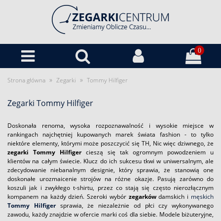
0
»
»
Strona główna
Zegarki
Tommy Hilfiger
Zegarki Tommy Hilfiger
Doskonała renoma, wysoka rozpoznawalność i wysokie miejsce w
rankingach najchętniej kupowanych marek świata fashion - to tylko
niektóre elementy, którymi może poszczycić się TH, Nic więc dziwnego, że
zegarki Tommy Hilfiger
cieszą się tak ogromnym powodzeniem u
klientów na całym świecie. Klucz do ich sukcesu tkwi w uniwersalnym, ale
zdecydowanie niebanalnym designie, który sprawia, że stanowią one
doskonałe urozmaicenie strojów na różne okazje. Pasują zarówno do
koszuli jak i zwykłego t-shirtu, przez co stają się często nierozłącznym
kompanem na każdy dzień. Szeroki wybór
zegarków
damskich i
męskich
Tommy Hilfiger
sprawia, że niezależnie od płci czy wykonywanego
zawodu, każdy znajdzie w ofercie marki coś dla siebie. Modele biżuteryjne,