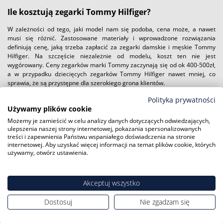
Ile kosztują zegarki Tommy Hilfiger?
W zależności od tego, jaki model nam się podoba, cena może, a nawet
musi się różnić. Zastosowane materiały i wprowadzone rozwiązania
definiują cenę, jaką trzeba zapłacić za zegarki damskie i męskie Tommy
Hilfiger. Na szczęście niezależnie od modelu, koszt ten nie jest
wygórowany. Ceny zegarków marki Tommy zaczynają się od ok 400-500zł,
a w przypadku dziecięcych zegarków Tommy Hilfiger nawet mniej, co
sprawia, że są przystępne dla szerokiego grona klientów.
Polityka prywatności
Gdzie warto kupić Tommy Hilfiger - sklep?
Używamy plików cookie
Najlepszym a wg nasz jedynym wyborem jest
AUTORYZOWANY sklep
Możemy je zamieścić w celu analizy danych dotyczących odwiedzających,
internetowy.
Zakupom w takim sklepie jesteś w stanie powierzyć swoje
ulepszenia naszej strony internetowej, pokazania spersonalizowanych
pieniądze mając pewność, że otrzymujesz oryginalny czasomierz. Jak
treści i zapewnienia Państwu wspaniałego doświadczenia na stronie
internetowej. Aby uzyskać więcej informacji na temat plików cookie, których
sprawdzić czy sprzedawca jest wiarygodny? Najlepiej dowiedz się u źródła i
używamy, otwórz ustawienia.
zadzwoń do importera marki, który z pewnością udzieli takiej informacji.
Subiektywna opinia o czasomierzach Tommy
Akceptuj wszystko
Hilfiger
Dostosuj
Nie zgadzam się
Zegarki Tommy Hilfiger to produkty znanej na całym świecie marki
modowej. Założyciel to człowiek, który dążył do spełnienia swoich marzeń o
idealnej marce modowej. Inspirował się stylem ulicy, elegancją salonów i