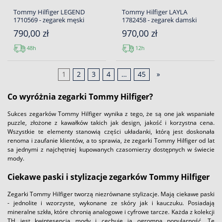
Tommy Hilfiger LEGEND
Tommy Hilfiger LAYLA
1710569 - zegarek męski
1782458 - zegarek damski
790,00 zł
970,00 zł
48h
12h
1
2
3
4
…
45
»
Co wyróżnia zegarki Tommy Hilfiger?
Sukces zegarków Tommy Hilfiger wynika z tego, że są one jak wspaniałe
puzzle, złożone z kawałków takich jak design, jakość i korzystna cena.
Wszystkie te elementy stanowią części układanki, którą jest doskonała
renoma i zaufanie klientów, a to sprawia, że zegarki Tommy Hilfiger od lat
sa jednymi z najchętniej kupowanych czasomierzy dostępnych w świecie
mody.
Ciekawe paski i stylizacje zegarków Tommy Hilfiger
Zegarki Tommy Hilfiger tworzą niezrównane stylizacje. Mają ciekawe paski
- jednolite i wzorzyste, wykonane ze skóry jak i kauczuku. Posiadają
mineralne szkła, które chronią analogowe i cyfrowe tarcze. Każda z kolekcji
TH jest kwintesencją mody i cechuje ją ogromna popularność. Te