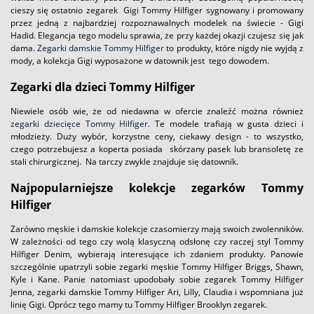
cieszy się ostatnio zegarek Gigi Tommy Hilfiger sygnowany i promowany
przez jedną z najbardziej rozpoznawalnych modelek na świecie - Gigi
Hadid. Elegancja tego modelu sprawia, że przy każdej okazji czujesz się jak
dama.
Zegarki damskie Tommy Hilfiger
to produkty, które nigdy nie wyjdą z
mody, a kolekcja Gigi wyposażone w datownik jest tego dowodem.
Zegarki dla dzieci Tommy Hilfiger
Niewiele osób wie, że od niedawna w ofercie znaleźć można również
zegarki dziecięce Tommy Hilfiger
. Te modele trafiają w gusta dzieci i
młodzieży. Duży wybór, korzystne ceny, ciekawy design - to wszystko,
czego potrzebujesz a koperta posiada skórzany pasek lub bransoletę ze
stali chirurgicznej. Na tarczy zwykle znajduje się datownik.
Najpopularniejsze kolekcje zegarków Tommy
Hilfiger
Zarówno męskie i damskie kolekcje czasomierzy mają swoich zwolenników.
W zależności od tego czy wolą klasyczną odsłonę czy raczej styl Tommy
Hilfiger Denim, wybierają interesujące ich zdaniem produkty. Panowie
szczególnie upatrzyli sobie zegarki męskie Tommy Hilfiger Briggs, Shawn,
Kyle i Kane. Panie natomiast upodobały sobie zegarek Tommy Hilfiger
Jenna, zegarki damskie Tommy Hilfiger Ari, Lilly, Claudia i wspomniana już
linię Gigi. Oprócz tego mamy tu Tommy Hilfiger Brooklyn zegarek.