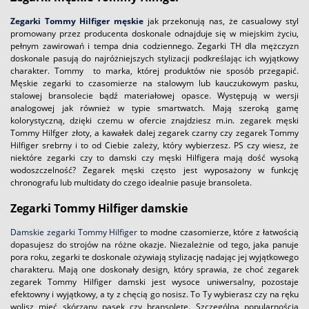
Zegarki Tommy Hilfiger
męskie
jak przekonują nas, że casualowy styl
promowany przez producenta doskonale odnajduje się w miejskim życiu,
pełnym zawirowań i tempa dnia codziennego. Zegarki TH dla mężczyzn
doskonale pasują do najróżniejszych stylizacji podkreślając ich wyjątkowy
charakter. Tommy to marka, której produktów nie sposób przegapić.
Męskie zegarki to czasomierze na stalowym lub kauczukowym pasku,
stalowej bransolecie bądź materiałowej opasce. Występują w wersji
analogowej jak również w typie smartwatch. Mają szeroką gamę
kolorystyczną, dzięki czemu w ofercie znajdziesz m.in. zegarek męski
Tommy Hilfger złoty, a kawałek dalej zegarek czarny czy zegarek Tommy
Hilfiger srebrny i to od Ciebie zależy, który wybierzesz. PS czy wiesz, że
niektóre zegarki czy to damski czy męski Hilfigera mają dość wysoką
wodoszczelność? Zegarek męski często jest wyposażony w funkcję
chronografu lub multidaty do czego idealnie pasuje bransoleta.
Zegarki Tommy Hilfiger
damskie
Damskie zegarki Tommy Hilfiger
to modne czasomierze, które z łatwością
dopasujesz do strojów na różne okazje. Niezależnie od tego, jaka panuje
pora roku, zegarki te doskonale ożywiają stylizację nadając jej wyjątkowego
charakteru. Mają one doskonały design, który sprawia, że choć zegarek
zegarek Tommy Hilfiger damski jest wysoce uniwersalny, pozostaje
efektowny i wyjątkowy, a ty z chęcią go nosisz. To Ty wybierasz czy na ręku
wolisz mieć skórzany pasek czy bransoletę. Szczególną popularnością