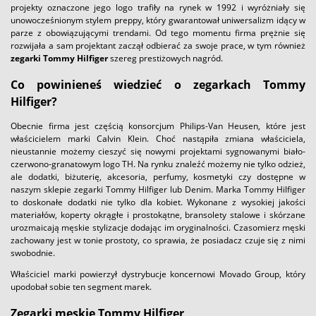
projekty oznaczone jego logo trafiły na rynek w 1992 i wyróżniały się
unowocześnionym stylem preppy, który gwarantował uniwersalizm idący w
parze z obowiązującymi trendami. Od tego momentu firma prężnie się
rozwijała a sam projektant zaczął odbierać za swoje prace, w tym również
zegarki Tommy Hilfiger
szereg prestiżowych nagród.
Co powinieneś wiedzieć o zegarkach Tommy
Hilfiger?
Obecnie firma jest częścią konsorcjum Philips-Van Heusen, które jest
właścicielem marki Calvin Klein. Choć nastąpiła zmiana właściciela,
nieustannie możemy cieszyć się nowymi projektami sygnowanymi biało-
czerwono-granatowym logo TH. Na rynku znaleźć możemy nie tylko odzież,
ale dodatki, biżuterię, akcesoria, perfumy, kosmetyki czy dostępne w
naszym sklepie zegarki Tommy Hilfiger lub Denim. Marka Tommy Hilfiger
to doskonałe dodatki nie tylko dla kobiet. Wykonane z wysokiej jakości
materiałów, koperty okrągłe i prostokątne, bransolety stalowe i skórzane
urozmaicają męskie stylizacje dodając im oryginalności. Czasomierz męski
zachowany jest w tonie prostoty, co sprawia, że posiadacz czuje się z nimi
swobodnie.
Właściciel marki powierzył dystrybucje koncernowi Movado Group, który
upodobał sobie ten segment marek.
Zegarki męskie Tommy Hilfiger