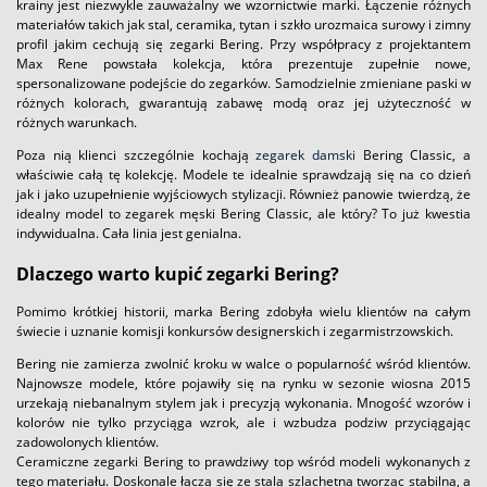
krainy jest niezwykle zauważalny we wzornictwie marki. Łączenie różnych
materiałów takich jak stal, ceramika, tytan i szkło urozmaica surowy i zimny
profil jakim cechują się zegarki Bering. Przy współpracy z projektantem
Max Rene powstała kolekcja, która prezentuje zupełnie nowe,
spersonalizowane podejście do zegarków. Samodzielnie zmieniane paski w
różnych kolorach, gwarantują zabawę modą oraz jej użyteczność w
różnych warunkach.
Poza nią klienci szczególnie kochają
zegarek damski
Bering Classic, a
właściwie całą tę kolekcję. Modele te idealnie sprawdzają się na co dzień
jak i jako uzupełnienie wyjściowych stylizacji. Również panowie twierdzą, że
idealny model to zegarek męski Bering Classic, ale który? To już kwestia
indywidualna. Cała linia jest genialna.
Dlaczego warto kupić zegarki Bering?
Pomimo krótkiej historii, marka Bering zdobyła wielu klientów na całym
świecie i uznanie komisji konkursów designerskich i zegarmistrzowskich.
Bering nie zamierza zwolnić kroku w walce o popularność wśród klientów.
Najnowsze modele, które pojawiły się na rynku w sezonie wiosna 2015
urzekają niebanalnym stylem jak i precyzją wykonania. Mnogość wzorów i
kolorów nie tylko przyciąga wzrok, ale i wzbudza podziw przyciągając
zadowolonych klientów.
Ceramiczne zegarki Bering to prawdziwy top wśród modeli wykonanych z
tego materiału. Doskonale łączą się ze stalą szlachetną tworząc stabilną, a