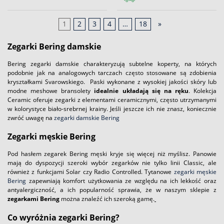
1
2
3
4
…
18
»
Zegarki Bering damskie
Bering zegarki damskie charakteryzują subtelne koperty, na których
podobnie jak na analogowych tarczach często stosowane są zdobienia
kryształkami Svarowskiego. Paski wykonane z wysokiej jakości skóry lub
modne meshowe bransolety
idealnie układają się na ręku
. Kolekcja
Ceramic oferuje zegarki z elementami ceramicznymi, często utrzymanymi
w kolorystyce biało-srebrnej krainy. Jeśli jeszcze ich nie znasz, koniecznie
zwróć uwagę na
zegarki damskie Bering
Zegarki męskie Bering
Pod hasłem zegarek Bering męski kryje się więcej niż myślisz. Panowie
mają do dyspozycji szeroki wybór zegarków nie tylko linii Classic, ale
również z funkcjami Solar czy Radio Controlled. Tytanowe
zegarki męskie
Bering
zapewniają komfort użytkowania ze względu na ich lekkość oraz
antyalergiczność, a ich popularność sprawia, że w naszym sklepie z
zegarkami Bering
można znaleźć ich szeroką gamę.
Co wyróżnia zegarki Bering?