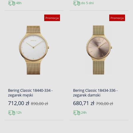
48h
do 5 dni
Promocja
Promocja
Bering Classic 18440-334 -
Bering Classic 18434-336 -
zegarek męski
zegarek damski
712,00 zł
680,71 zł
890,00 zł
790,00 zł
12h
24h