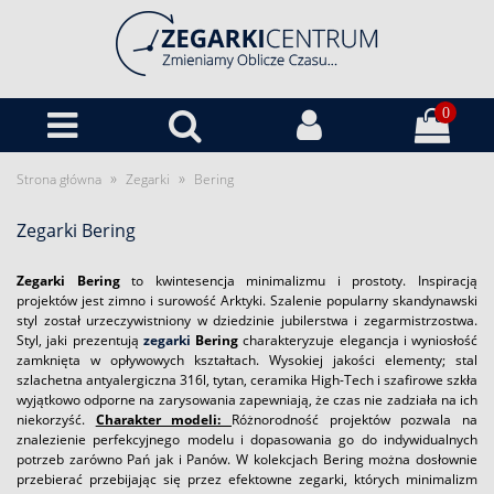
0
»
»
Strona główna
Zegarki
Bering
Zegarki Bering
Zegarki
Bering
to kwintesencja minimalizmu i prostoty. Inspiracją
projektów jest zimno i surowość Arktyki. Szalenie popularny skandynawski
styl został urzeczywistniony w dziedzinie jubilerstwa i zegarmistrzostwa.
Styl, jaki prezentują
zegarki
Bering
charakteryzuje elegancja i wyniosłość
zamknięta w opływowych kształtach. Wysokiej jakości elementy; stal
szlachetna antyalergiczna 316l, tytan, ceramika High-Tech i szafirowe szkła
wyjątkowo odporne na zarysowania zapewniają, że czas nie zadziała na ich
niekorzyść.
Charakter modeli:
Różnorodność projektów pozwala na
znalezienie perfekcyjnego modelu i dopasowania go do indywidualnych
potrzeb zarówno Pań jak i Panów. W kolekcjach Bering można dosłownie
przebierać przebijając się przez efektowne zegarki, których minimalizm