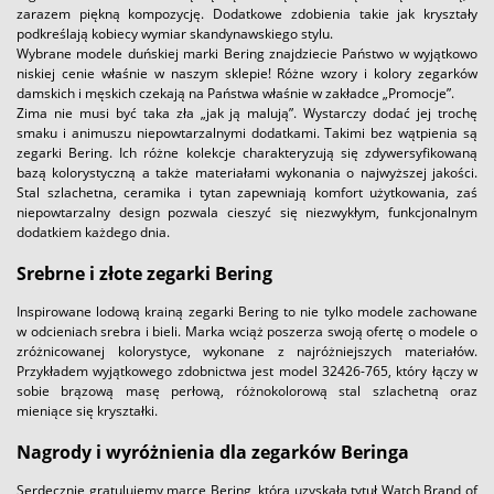
zarazem piękną kompozycję. Dodatkowe zdobienia takie jak kryształy
podkreślają kobiecy wymiar skandynawskiego stylu.
Wybrane modele duńskiej marki Bering znajdziecie Państwo w wyjątkowo
niskiej cenie właśnie w naszym sklepie! Różne wzory i kolory zegarków
damskich i męskich czekają na Państwa właśnie w zakładce „Promocje”.
Zima nie musi być taka zła „jak ją malują”. Wystarczy dodać jej trochę
smaku i animuszu niepowtarzalnymi dodatkami. Takimi bez wątpienia są
zegarki Bering. Ich różne kolekcje charakteryzują się zdywersyfikowaną
bazą kolorystyczną a także materiałami wykonania o najwyższej jakości.
Stal szlachetna, ceramika i tytan zapewniają komfort użytkowania, zaś
niepowtarzalny design pozwala cieszyć się niezwykłym, funkcjonalnym
dodatkiem każdego dnia.
Srebrne i złote zegarki Bering
Inspirowane lodową krainą zegarki Bering to nie tylko modele zachowane
w odcieniach srebra i bieli. Marka wciąż poszerza swoją ofertę o modele o
zróżnicowanej kolorystyce, wykonane z najróżniejszych materiałów.
Przykładem wyjątkowego zdobnictwa jest model 32426-765, który łączy w
sobie brązową masę perłową, różnokolorową stal szlachetną oraz
mieniące się kryształki.
Nagrody i wyróżnienia dla zegarków Beringa
Serdecznie gratulujemy marce Bering, która uzyskała tytuł Watch Brand of