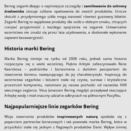
Bering zegarki dbając o najmniejsze szczegóły i
zamiłowanie do ochrony
środowiska
stosuje szklane opakowania do swoich produktów. Urocze
słoiczki z przydymionego szkła mogą stanowić również gustowny bibelot.
Zegarki Bering to wyjątkowe produkty dla osób o dobrym smaku, chcących
czerpać przyjemność z każdego spojrzenia na zegarek. Uniwersalne
wzornictwo nie znudzi się przez lata użytkowania, a doskonałe wykonanie
zapewni bezawaryjność.
Historia marki Bering
Marka Bering istnieje na rynku od 2008 roku, jednak sama historia
rozpoczyna się o wiele wcześniej. Piękno Arktyki zafascynowało Rene
Kaerskova – podróżnika i biznesmena z duńskim paszportem do
stworzenia biznesu nawiązującego do jej charakterystyki. Inspiracją do
wzornictwa zegarków i biżuterii stała się czysta, surowa i krystaliczna
przestrzeń kontynentu, natomiast jej nazwa pochodzi od nazwiska XVIII
wiecznego żeglarza. Vitus Jonassen Bering niegdyś przepływał otaczające
Arktykę wody i miał znaczny udział w odkryciach na północnym Pacyfiku.
Najpopularniejsze linie zegarków Bering
Wizja stworzenia produktów
inspirowanych naturą
spotkała się z
poparciem partnerów biznesowych i tak powstała marka Bering, która w
przyszłości stała się jednym z flagowych produktów Danii. Wpływ zimnej