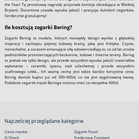
the Year! Tę prestiżową nagrodę przyznała komisja obradująca w Wielkiej
Brytanii. Doceniona została wysoka jakość i precyzja duńskich zegarków.
Serdecznie gratulujemy!
Ile kosztują zegarki Bering?
Zegarki Bering to modele, których niezwykły design wynika z głębokiej
inspiracji i zachwytu pięknej lodowej krainy, jaką jest Arktyka. Czyste,
nienachalne, a zarazem emanujące siłą odzwierciedlają to, co od lat urzeka
podróżników przemierzających bezkresne, lodowe i śnieżne tereny. Bering
to jednak nie tylko design, ale przede wszystkim wysoka jakość materiałów
wykonania – ceramiki, tytanu, stali szlachetnej i przede wszystkim
szafirowego szkła… Ich ważną cechą jest także bardzo korzystna cena.
Bering damski kupisz już od 300-400zł, co nie jest wygórowaną kwotą.
Podobnie zegarek męski Beringa możesz mieć za niespełna 400zł.
Najcześciej przeglądane kategorie
Casio męskie
Zegarki Fossil
G-Shock
Frederique Constant