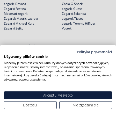
zegarki Davosa
Casio G-Shock
Zegarki Festina
zegarki Guess
Maserati zegarki
Zegarki Sekonda
Zegarek Mauric Lacroix
zegarek Tissot
Zegarki Michael Kors
zegarki Tommy Hilfiger.
Zegarki Seiko
Vostok
Często przeglądane
Polityka prywatności
Zegarki Aviator
Zegarki Furla
Używamy plików cookie
zegarki Balticus.
zegarki G- Shock
Możemy je zamieścić w celu analizy danych dotyczących odwiedzających,
Casio G-Shock
Zegarki Ice Watch
ulepszenia naszej strony internetowej, pokazania spersonalizowanych
chronometry Epos
zegarki Lacoste
treści i zapewnienia Państwu wspaniałego doświadczenia na stronie
marki Maserati
Zegarki Rosefield
internetowej. Aby uzyskać więcej informacji na temat plików cookie, których
używamy, otwórz ustawienia.
zegarka Orient
zegarka Seiko
zegarki Puma
Skagen
zegarków Roamer
zegarki Ted Bake
Akceptuj wszystko
Dostosuj
Nie zgadzam się
Zakupy
Pomoc