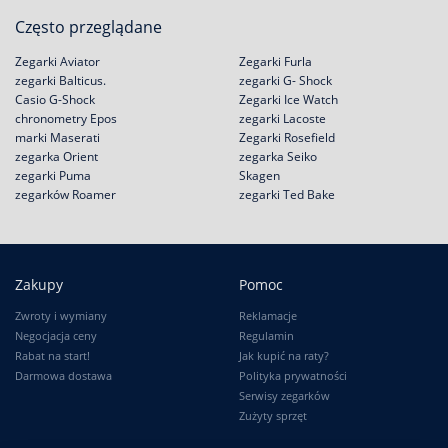
Często przeglądane
Zegarki Aviator
Zegarki Furla
zegarki Balticus.
zegarki G- Shock
Casio G-Shock
Zegarki Ice Watch
chronometry Epos
zegarki Lacoste
marki Maserati
Zegarki Rosefield
zegarka Orient
zegarka Seiko
zegarki Puma
Skagen
zegarków Roamer
zegarki Ted Bake
Zakupy
Pomoc
Zwroty i wymiany
Reklamacje
Negocjacja ceny
Regulamin
Rabat na start!
Jak kupić na raty?
Darmowa dostawa
Polityka prywatności
Serwisy zegarków
Zużyty sprzęt