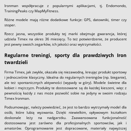
Ironman współpracuje z popularnymi aplikacjami, tj. Endomondo,
TrainingPeaks czy MapMyFitness.
Różne modele mają różne dodatkowe funkcje: GPS, datowniki, timer czy
stoper.
Rzecz jasna, wszystkie produkty tej marki obejmuje gwarancja, której
udziela Timex na okres 36 miesięcy. To też potwierdzenie, że producent
jest pewny swoich zegarków, ich jakości oraz wytrzymałości.
Regularne treningi, sporty dla prawdziwych Iron
twardzieli
Firma Timex, jak zwykle, okazała się niezawodną, kreując produkt sportowy
i jednocześnie klasyczny. Idealna do regularnych treningów (np. bieganie),
ale też spontanicznych aktywności (wypady w góry). Modele świetne dla
kobiet i mężczyzn. Produkty te dostosowane są do każdej kieszeni, więc z
pewnością każdy z nas może pozwolić sobie na jedyny w swoim rodzaju
Timex Ironman.
Podsumowując, należy powiedzieć, że jest to bardzo wytrzymały model dla
osób, które lubią wyzwania. Dzięki niewielkim, opływowym kształtom
doskonale leży na nadgarstku. Zaawansowana funkcjonalność
dostosowana jest zarówno dla profesjonalnych sportowców, jak i
amatorów. Oprogramowanie jest dopracowane, materiały najwyższej