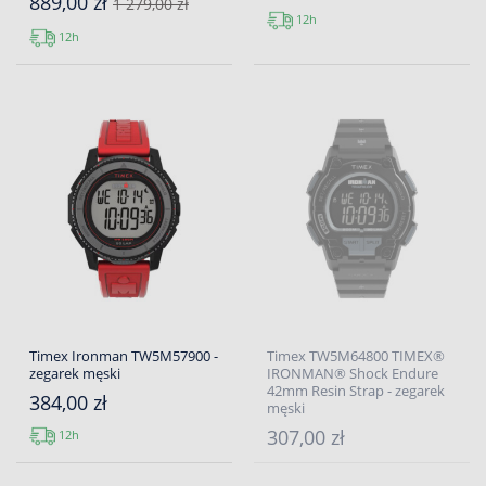
889,00 zł
1 279,00 zł
12h
12h
Timex Ironman TW5M57900 -
Timex TW5M64800 TIMEX®
zegarek męski
IRONMAN® Shock Endure
42mm Resin Strap - zegarek
384,00 zł
męski
307,00 zł
12h