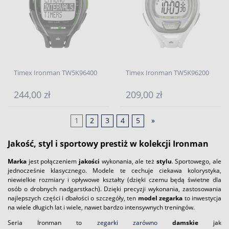
Timex Ironman TW5K96400
Timex Ironman TW5K96200
244,00 zł
209,00 zł
1
2
3
4
5
»
Jakość, styl i sportowy prestiż w kolekcji Ironman
Marka
jest połączeniem
jakości
wykonania, ale też
stylu
. Sportowego, ale
jednocześnie klasycznego. Modele te cechuje ciekawa kolorystyka,
niewielkie rozmiary i opływowe kształty (dzięki czemu będą świetne dla
osób o drobnych nadgarstkach). Dzięki precyzji wykonania, zastosowania
najlepszych części i dbałości o szczegóły, ten
model zegarka
to inwestycja
na wiele długich lat i wiele, nawet bardzo intensywnych treningów.
Seria Ironman to
zegarki zarówno
damskie
jak