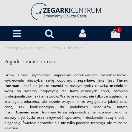
0
»
»
»
Strona główna
Zegarki
Timex
Ironman
Zegarki Timex Ironman
Firma Timex, wychodząc naprzeciw oczekiwaniom współczesności,
wykreowała niezwykłą serię odpornych
zegarków,
jaką jest
Timex
Ironman
. I choć nie jest to
nowość
na naszym rynku, to wciąż
modele
te
wciąż są świetną propozycją dla ludzi ceniących sport, zarówno
profesjonalistów, jak i amatorów. Warto je wybrać, nie tylko ze względu na
znanego producenta, ale przede wszystkim, ze względu na jakość oraz
cenę, tak konkurencyjną do podobnych produktów innych
firm.
Czasomierze
Ironman te są odpowiedzią na rosnący trend na
zdrowy tryb życia oraz aktywność sportową - doskonale łączą modę i
elegancję. Świetnie sprawdzą się nie tylko podczas treningu, ale także na
co dzień.