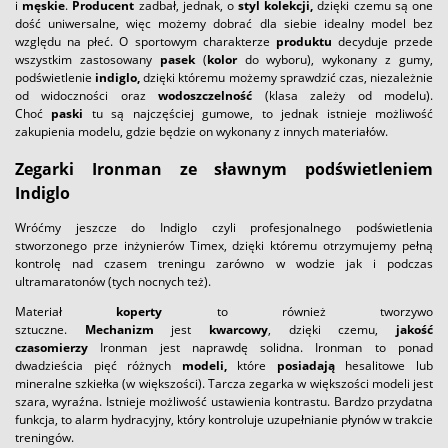
i
męskie
.
Producent
zadbał, jednak, o
styl
kolekcji,
dzięki czemu są one
dość uniwersalne, więc możemy dobrać dla siebie idealny model bez
względu na płeć. O sportowym charakterze
produktu
decyduje przede
wszystkim zastosowany
pasek
(
kolor
do wyboru), wykonany z gumy,
podświetlenie
indiglo,
dzięki któremu możemy sprawdzić czas, niezależnie
od widoczności oraz
wodoszczelność
(klasa zależy od modelu).
Choć
paski
tu są najczęściej gumowe, to jednak istnieje możliwość
zakupienia modelu, gdzie będzie on wykonany z innych materiałów.
Zegarki Ironman ze sławnym podświetleniem
Indiglo
Wróćmy jeszcze do Indiglo czyli profesjonalnego podświetlenia
stworzonego prze inżynierów Timex, dzięki któremu otrzymujemy pełną
kontrolę nad czasem treningu zarówno w wodzie jak i podczas
ultramaratonów (tych nocnych też).
Materiał
koperty
to również tworzywo
sztuczne.
Mechanizm
jest
kwarcowy
, dzięki czemu,
jakość
czasomierzy
Ironman jest naprawdę solidna. Ironman to ponad
dwadzieścia pięć różnych
modeli,
które
posiadają
hesalitowe lub
mineralne szkiełka (w większości). Tarcza zegarka w większości modeli jest
szara, wyraźna. Istnieje możliwość ustawienia kontrastu. Bardzo przydatna
funkcja, to alarm hydracyjny, który kontroluje uzupełnianie płynów w trakcie
treningów.