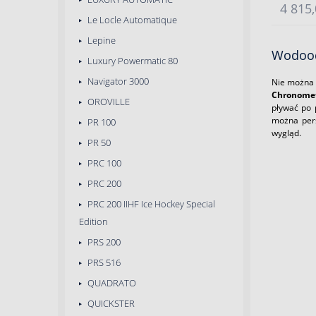
4 815,
Le Locle Automatique
Lepine
Wodood
Luxury Powermatic 80
Navigator 3000
Nie można 
Chronome
OROVILLE
pływać po 
można pers
PR 100
wygląd.
PR 50
PRC 100
PRC 200
PRC 200 IIHF Ice Hockey Special
Edition
PRS 200
PRS 516
QUADRATO
QUICKSTER