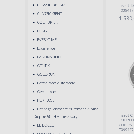
CLASSIC DREAM
Tissot T
T039417
CLASSIC GENT
1 530,
COUTURIER
DESIRE
EVERYTIME
Excellence
FASCINATION
GENT XL
GOLDRUN
Gentelman Automatic
Gentleman
HERITAGE
Heritage Visodate Automatic Alpine
Tissot 
Dieppe 50TH Anniversary
TOUREL
CHRON
LE LOCLE
T099427
LUXURY AUTOMATIC