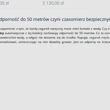
00 zł
5 130,00 zł
porność do 50 metrów czyni czasomierz bezpieczn
zapominać o tym, że każdy zegarek naręczny może mieć kontakt z wodą. Czy to
try
automatyczne z tej kolekcji zachowują odporność do 50 metrów. Co to oz
powierzchni wody, a wilgoć nie dostanie się do środka. Kupując
zegarek męski
onalizować, umieszczając na nim dowolny grawer. Jest on odporny na ściera