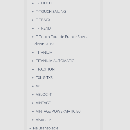
T-TOUCH II
T-TOUCH SAILING
T-TRACX
T-TREND
T-Touch Tour de France Special
Edition 2019
TITANIUM
TITANIUM AUTOMATIC
TRADITION
TXL & TXS
V8
VELOCI-T
VINTAGE
VINTAGE POWERMATIC 80
Visodate
Na Bransolecie