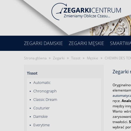
ZEGARKI DAMSKIE
ZEGARKI MĘSKIE
SMARTW
»
»
»
»
Strona główna
Zegarki
Tissot
Męskie
CHEMIN DES T
Zegarki
Tissot
Automatic
Oryginalno
elementami
Chronograph
automatyc
Classic Dream
ręce.
Anal
między inn
Couturier
Warto wśró
Damskie
zarysowani
trwałości.
S
Everytime
wybrać pom