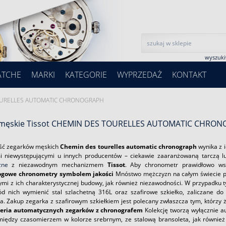
wyszuk
ATCHE
MARKI
KATEGORIE
WYPRZEDAŻ
KONTAKT
OURELLES AUTOMATIC CHRONOGRAPH
 męskie Tissot CHEMIN DES TOURELLES AUTOMATIC CHRO
ść zegarków męskich
Chemin des tourelles automatic chronograph
wynika z i
 niewystępującymi u innych producentów – ciekawie zaaranżowaną tarczą l
zne
z niezawodnym mechanizmem
Tissot
. Aby chronometr prawidłowo ws
ogowe chronometry symbolem jakości
Mnóstwo mężczyzn na całym świecie 
ymi z ich charakterystycznej budowy, jak również niezawodności. W przypadku ty
d nich wymienić stal szlachetną 316L oraz szafirowe szkiełko, zaliczane do
a. Zakup zegarka z szafirowym szkiełkiem jest polecany zwłaszcza tym, którzy 
eria automatycznych zegarków z chronografem
Kolekcję tworzą wyłącznie a
iędzy czasomierzem w kolorze srebrnym, ze stalową bransoleta, jak równie