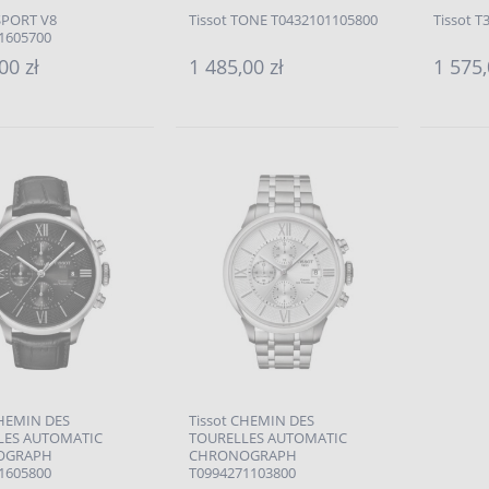
SPORT V8
Tissot TONE T0432101105800
Tissot 
1605700
00 zł
1 485,00 zł
1 575,
CHEMIN DES
Tissot CHEMIN DES
LES AUTOMATIC
TOURELLES AUTOMATIC
OGRAPH
CHRONOGRAPH
1605800
T0994271103800