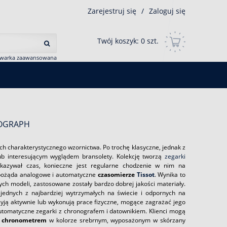
Zarejestruj się
/
Zaloguj się
Twój koszyk:
0
szt.
iwarka zaawansowana
NOGRAPH
ch charakterystycznego wzornictwa. Po trochę klasyczne, jednak z
ub interesującym wyglądem bransolety. Kolekcję tworzą
zegarki
kazywał czas, konieczne jest regularne chodzenie w nim na
pożąda analogowe i automatyczne
czasomierze
Tissot
. Wynika to
ch modeli, zastosowane zostały bardzo dobrej jakości materiały.
 jednych z najbardziej wytrzymałych na świecie i odpornych na
żyją aktywnie lub wykonują prace fizyczne, mogące zagrażać jego
utomatyczne zegarki z chronografem i datownikiem. Klienci mogą
ż
chronometrem
w kolorze srebrnym, wyposażonym w skórzany