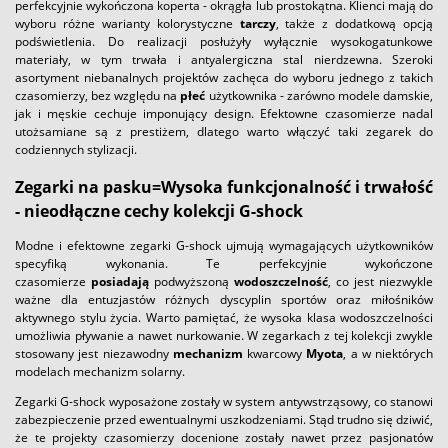
perfekcyjnie wykończona koperta - okrągła lub prostokątna. Klienci mają do
wyboru różne warianty kolorystyczne
tarczy
, także z dodatkową opcją
podświetlenia. Do realizacji posłużyły wyłącznie wysokogatunkowe
materiały, w tym trwała i antyalergiczna stal nierdzewna. Szeroki
asortyment niebanalnych projektów zachęca do wyboru jednego z takich
czasomierzy, bez względu na
płeć
użytkownika - zarówno modele damskie,
jak i męskie cechuje imponujący design. Efektowne czasomierze nadal
utożsamiane są z prestiżem, dlatego warto włączyć taki zegarek do
codziennych stylizacji.
Zegarki na pasku=Wysoka funkcjonalność i trwałość
- nieodłączne cechy kolekcji G-shock
Modne i efektowne zegarki G-shock ujmują wymagających użytkowników
specyfiką wykonania. Te perfekcyjnie wykończone
czasomierze
posiadają
podwyższoną
wodoszczelność
, co jest niezwykle
ważne dla entuzjastów różnych dyscyplin sportów oraz miłośników
aktywnego stylu życia. Warto pamiętać, że wysoka klasa wodoszczelności
umożliwia pływanie a nawet nurkowanie. W zegarkach z tej kolekcji zwykle
stosowany jest niezawodny
mechanizm
kwarcowy
Myota
, a w niektórych
modelach mechanizm solarny.
Zegarki G-shock wyposażone zostały w system antywstrząsowy, co stanowi
zabezpieczenie przed ewentualnymi uszkodzeniami. Stąd trudno się dziwić,
że te projekty czasomierzy docenione zostały nawet przez pasjonatów