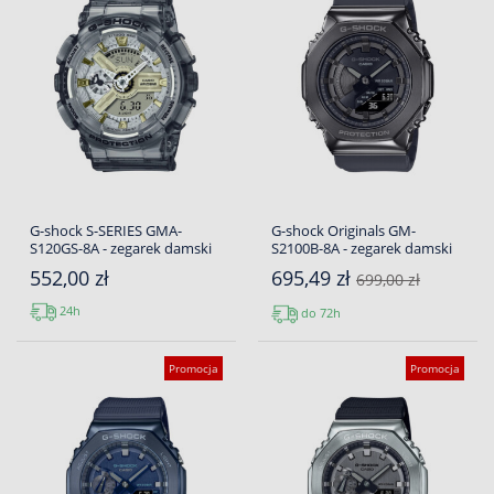
G-shock S-SERIES GMA-
G-shock Originals GM-
S120GS-8A - zegarek damski
S2100B-8A - zegarek damski
552,00 zł
695,49 zł
699,00 zł
24h
do 72h
Promocja
Promocja