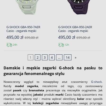
G-SHOCK GBA-950-7AER
G-SHOCK GBA-950-2AER
Casio - zegarek męski
Casio - zegarek męski
495,00 zł
495,00 zł
699,00 zł
699,00 zł
24h
12h
1
2
3
4
…
14
»
Damskie
i męskie zegarki G-shock na pasku to
gwarancja
fenomenalnego
stylu
Nowoczesny wygląd to niewątpliwy atut czasomierzy
G-shock.
Każdy
model zegarka
, niezależnie od tego, czy zastosowany
został
pasek
czy
bransoleta
prezentuje się niezwykle oryginalnie. Jak
przystało na wysokiej
jakości
produkt
marki
Casio każdy czasomierz ma
również swój własny styl - można wybrać określony
kolor
oraz sposób
wykończenia. W tej
kolekcji
zegarków
niewątpliwie uwagę przyciąga