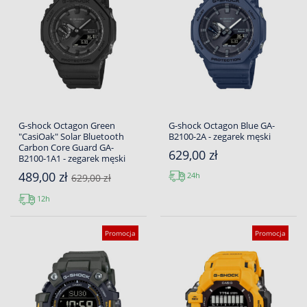
G-shock Octagon Green
G-shock Octagon Blue GA-
"CasiOak" Solar Bluetooth
B2100-2A - zegarek męski
Carbon Core Guard GA-
629,00 zł
B2100-1A1 - zegarek męski
489,00 zł
24h
629,00 zł
12h
Promocja
Promocja