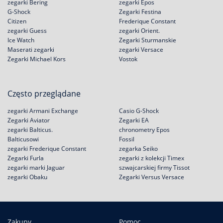
zegarki Bering
zegarki Epos
G-Shock
Zegarki Festina
Citizen
Frederique Constant
zegarki Guess
zegarki Orient.
Ice Watch
Zegarki Sturmanskie
Maserati zegarki
zegarki Versace
Zegarki Michael Kors
Vostok
Często przeglądane
zegarki Armani Exchange
Casio G-Shock
Zegarki Aviator
Zegarki EA
zegarki Balticus.
chronometry Epos
Balticusowi
Fossil
zegarki Frederique Constant
zegarka Seiko
Zegarki Furla
zegarki z kolekcji Timex
zegarki marki Jaguar
szwajcarskiej firmy Tissot
zegarki Obaku
Zegarki Versus Versace
Zakupy
Pomoc