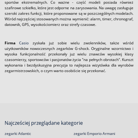
sportów ekstremalnych. Co ważne - część modeli posiada również
szafirowe szkiełko, które jest odporne na zarysowania. Na uwagę zasługuje
szeroki zakres funkcji, które proponowane są w poszczególnych modelach.
Wśród najczęściej stosowanych można wymienić: alarm, timer, chronograf,
datownik, GPS, wysokościomierz oraz strefy czasowe.
Firma
Casio
zyskała już sobie wielu zwolenników, także wśród
użytkowników nowoczesnych zegarków G-shock. Oryginalne wzornictwo i
wysoka funkcjonalność przekonały już wielu znawców wysokiej klasy
czasomierzy, sportowców i pasjonatów życia "na pełnych obrotach". Kunszt
wykonania i bezdyskusyjna precyzja to najlepsza wizytówka dla wyrobów
zegarmistrzowskich, o czym warto osobiście się przekonać.
Najcześciej przeglądane kategorie
zegarki Atlantic
zegarki Emporio Armani