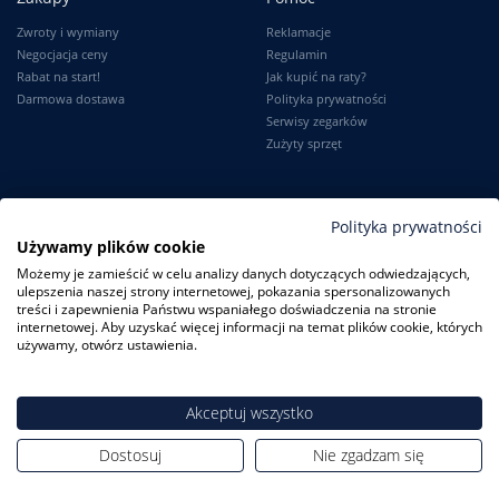
Zwroty i wymiany
Reklamacje
Negocjacja ceny
Regulamin
Rabat na start!
Jak kupić na raty?
Darmowa dostawa
Polityka prywatności
Serwisy zegarków
Zużyty sprzęt
Moje konto
Informacje
Polityka prywatności
Używamy plików cookie
Logowanie
Kontakt
Możemy je zamieścić w celu analizy danych dotyczących odwiedzających,
Karta Stałego Klienta
O firmie
ulepszenia naszej strony internetowej, pokazania spersonalizowanych
Moje zamówienia
Dlaczego my?
treści i zapewnienia Państwu wspaniałego doświadczenia na stronie
Ustawienia konta
Blog
internetowej. Aby uzyskać więcej informacji na temat plików cookie, których
Słownik
używamy, otwórz ustawienia.
Leksykon zegarków
Akceptuj wszystko
Dostosuj
Nie zgadzam się
ZegarkiCentrum.pl
| ul. Derdowskiego 8A/1 80-319 Gdańsk
| Tel.:
+48
608 23 29 23
| E-mail:
sklep@zegarkicentrum.pl