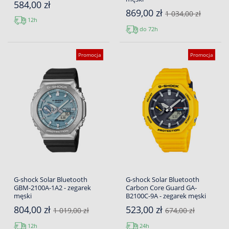
584,00 zł
869,00 zł
1 034,00 zł
12h
do 72h
Promocja
Promocja
G-shock Solar Bluetooth
G-shock Solar Bluetooth
GBM-2100A-1A2 - zegarek
Carbon Core Guard GA-
męski
B2100C-9A - zegarek męski
804,00 zł
523,00 zł
1 019,00 zł
674,00 zł
12h
24h