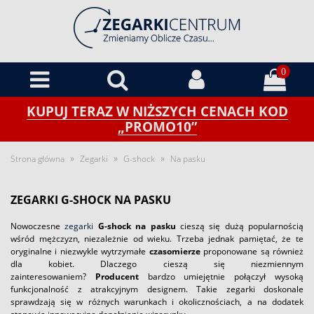
0
KUPUJ TERAZ W NIŻSZYCH CENACH KOD
„PROMO10”
»
»
»
Strona główna
Zegarki
G-shock
Na pasku
ZEGARKI G-SHOCK NA PASKU
Nowoczesne
zegarki
G-shock na pasku
cieszą się dużą popularnością
wśród mężczyzn, niezależnie od wieku. Trzeba jednak pamiętać, że te
oryginalne i niezwykle wytrzymałe
czasomierze
proponowane są również
dla kobiet. Dlaczego cieszą się niezmiennym
zainteresowaniem?
Producent
bardzo umiejętnie połączył wysoką
funkcjonalność z atrakcyjnym designem. Takie zegarki doskonale
sprawdzają się w różnych warunkach i okolicznościach, a na dodatek