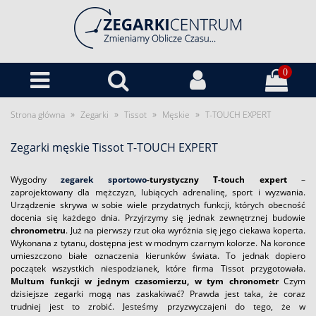
0
»
»
»
»
Strona główna
Zegarki
Tissot
Męskie
T-TOUCH EXPERT
Zegarki męskie Tissot T-TOUCH EXPERT
Wygodny
zegarek sportowo
-turystyczny T-touch expert
–
zaprojektowany dla mężczyzn, lubiących adrenalinę, sport i wyzwania.
Urządzenie skrywa w sobie wiele przydatnych funkcji, których obecność
docenia się każdego dnia. Przyjrzymy się jednak zewnętrznej budowie
chronometru
. Już na pierwszy rzut oka wyróżnia się jego ciekawa koperta.
Wykonana z tytanu, dostępna jest w modnym czarnym kolorze. Na koronce
umieszczono białe oznaczenia kierunków świata. To jednak dopiero
początek wszystkich niespodzianek, które firma Tissot przygotowała.
Multum funkcji w jednym czasomierzu, w tym chronometr
Czym
dzisiejsze zegarki mogą nas zaskakiwać? Prawda jest taka, że coraz
trudniej jest to zrobić. Jesteśmy przyzwyczajeni do tego, że w