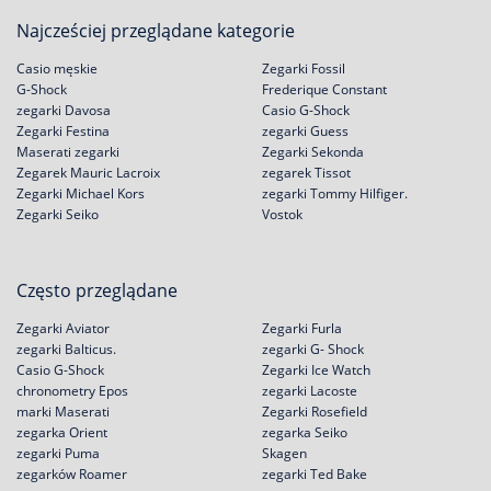
Najcześciej przeglądane kategorie
Casio męskie
Zegarki Fossil
G-Shock
Frederique Constant
zegarki Davosa
Casio G-Shock
Zegarki Festina
zegarki Guess
Maserati zegarki
Zegarki Sekonda
Zegarek Mauric Lacroix
zegarek Tissot
Zegarki Michael Kors
zegarki Tommy Hilfiger.
Zegarki Seiko
Vostok
Często przeglądane
Zegarki Aviator
Zegarki Furla
zegarki Balticus.
zegarki G- Shock
Casio G-Shock
Zegarki Ice Watch
chronometry Epos
zegarki Lacoste
marki Maserati
Zegarki Rosefield
zegarka Orient
zegarka Seiko
zegarki Puma
Skagen
zegarków Roamer
zegarki Ted Bake