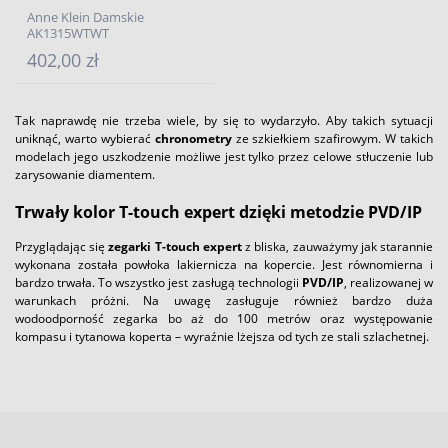
Anne Klein Damskie
AK1315WTWT
402,00 zł
Tak naprawdę nie trzeba wiele, by się to wydarzyło. Aby takich sytuacji
uniknąć, warto wybierać
chronometry
ze szkiełkiem szafirowym. W takich
modelach jego uszkodzenie możliwe jest tylko przez celowe stłuczenie lub
zarysowanie diamentem.
Trwały kolor
T-touch expert
dzięki metodzie PVD/IP
Przyglądając się
zegarki T-touch expert
z bliska, zauważymy jak starannie
wykonana została powłoka lakiernicza na kopercie. Jest równomierna i
bardzo trwała. To wszystko jest zasługą technologii
PVD/IP
, realizowanej w
warunkach próżni. Na uwagę zasługuje również bardzo duża
wodoodporność zegarka bo aż do 100 metrów oraz występowanie
kompasu i tytanowa koperta – wyraźnie lżejsza od tych ze stali szlachetnej.