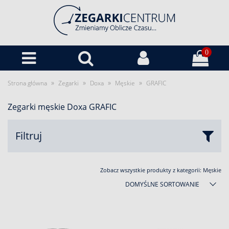
0
»
»
»
»
Strona główna
Zegarki
Doxa
Męskie
GRAFIC
Zegarki męskie Doxa GRAFIC
Filtruj
Zobacz wszystkie produkty z kategorii:
Męskie
DOMYŚLNE SORTOWANIE