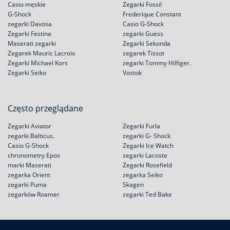
Casio męskie
Zegarki Fossil
G-Shock
Frederique Constant
zegarki Davosa
Casio G-Shock
Zegarki Festina
zegarki Guess
Maserati zegarki
Zegarki Sekonda
Zegarek Mauric Lacroix
zegarek Tissot
Zegarki Michael Kors
zegarki Tommy Hilfiger.
Zegarki Seiko
Vostok
Często przeglądane
Zegarki Aviator
Zegarki Furla
zegarki Balticus.
zegarki G- Shock
Casio G-Shock
Zegarki Ice Watch
chronometry Epos
zegarki Lacoste
marki Maserati
Zegarki Rosefield
zegarka Orient
zegarka Seiko
zegarki Puma
Skagen
zegarków Roamer
zegarki Ted Bake