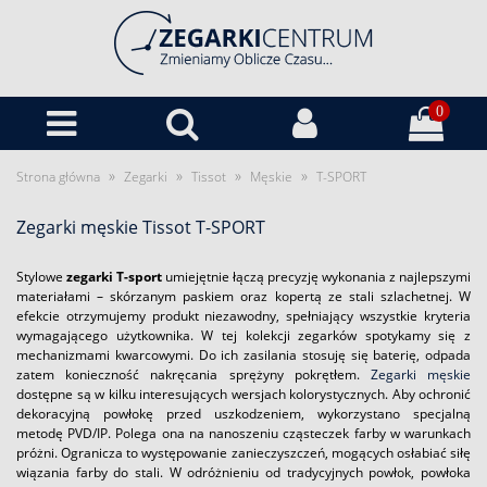
0
»
»
»
»
Strona główna
Zegarki
Tissot
Męskie
T-SPORT
Zegarki męskie Tissot T-SPORT
Stylowe
zegarki T-sport
umiejętnie łączą precyzję wykonania z najlepszymi
materiałami – skórzanym paskiem oraz kopertą ze stali szlachetnej. W
efekcie otrzymujemy produkt niezawodny, spełniający wszystkie kryteria
wymagającego użytkownika. W tej kolekcji zegarków spotykamy się z
mechanizmami kwarcowymi. Do ich zasilania stosuję się baterię, odpada
zatem konieczność nakręcania sprężyny pokrętłem.
Zegarki męskie
dostępne są w kilku interesujących wersjach kolorystycznych. Aby ochronić
dekoracyjną powłokę przed uszkodzeniem, wykorzystano specjalną
metodę PVD/IP. Polega ona na nanoszeniu cząsteczek farby w warunkach
próżni. Ogranicza to występowanie zanieczyszczeń, mogących osłabiać siłę
wiązania farby do stali. W odróżnieniu od tradycyjnych powłok, powłoka