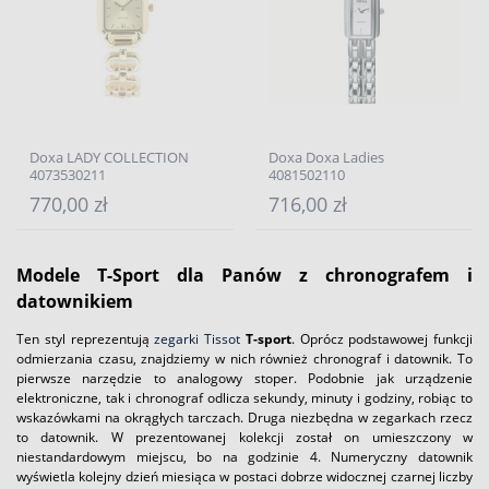
Doxa LADY COLLECTION
Doxa Doxa Ladies
4073530211
4081502110
770,00 zł
716,00 zł
Modele T-Sport dla Panów z chronografem i
datownikiem
Ten styl reprezentują
zegarki Tissot
T-sport
. Oprócz podstawowej funkcji
odmierzania czasu, znajdziemy w nich również chronograf i datownik. To
pierwsze narzędzie to analogowy stoper. Podobnie jak urządzenie
elektroniczne, tak i chronograf odlicza sekundy, minuty i godziny, robiąc to
wskazówkami na okrągłych tarczach. Druga niezbędna w zegarkach rzecz
to datownik. W prezentowanej kolekcji został on umieszczony w
niestandardowym miejscu, bo na godzinie 4. Numeryczny datownik
wyświetla kolejny dzień miesiąca w postaci dobrze widocznej czarnej liczby