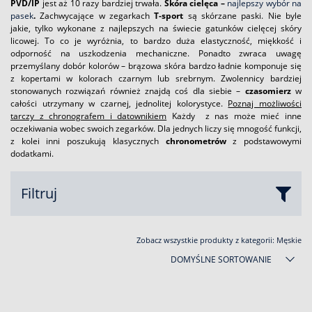
PVD/IP
jest aż 10 razy bardziej trwała.
Skóra cielęca –
najlepszy wybór na
pasek
.
Zachwycające w zegarkach
T-sport
są skórzane paski. Nie byle
jakie, tylko wykonane z najlepszych na świecie gatunków cielęcej skóry
licowej. To co je wyróżnia, to bardzo duża elastyczność, miękkość i
odporność na uszkodzenia mechaniczne. Ponadto zwraca uwagę
przemyślany dobór kolorów – brązowa skóra bardzo ładnie komponuje się
z kopertami w kolorach czarnym lub srebrnym. Zwolennicy bardziej
stonowanych rozwiązań również znajdą coś dla siebie –
czasomierz
w
całości utrzymany w czarnej, jednolitej kolorystyce.
Poznaj możliwości
tarczy z chronografem i datownikiem
Każdy z nas może mieć inne
oczekiwania wobec swoich zegarków. Dla jednych liczy się mnogość funkcji,
z kolei inni poszukują klasycznych
chronometrów
z podstawowymi
dodatkami.
Filtruj
Zobacz wszystkie produkty z kategorii:
Męskie
DOMYŚLNE SORTOWANIE