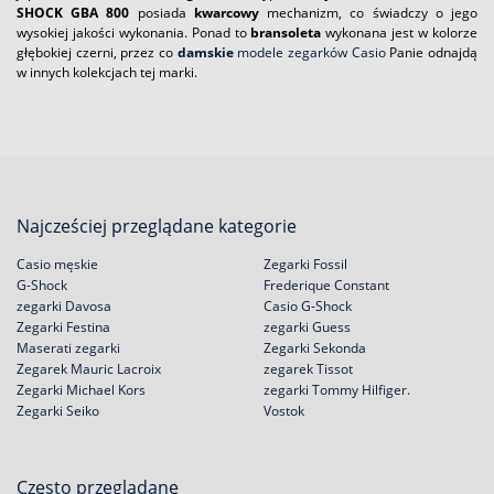
SHOCK GBA 800
posiada
kwarcowy
mechanizm, co świadczy o jego
wysokiej jakości wykonania. Ponad to
bransoleta
wykonana jest w kolorze
głębokiej czerni, przez co
damskie
modele zegarków Casio
Panie odnajdą
w innych kolekcjach tej marki.
Najcześciej przeglądane kategorie
Casio męskie
Zegarki Fossil
G-Shock
Frederique Constant
zegarki Davosa
Casio G-Shock
Zegarki Festina
zegarki Guess
Maserati zegarki
Zegarki Sekonda
Zegarek Mauric Lacroix
zegarek Tissot
Zegarki Michael Kors
zegarki Tommy Hilfiger.
Zegarki Seiko
Vostok
Często przeglądane