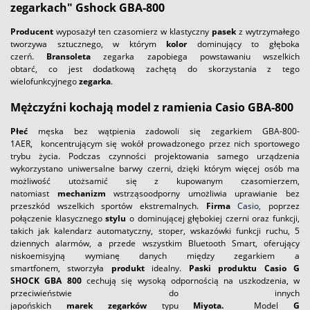
zegarkach" Gshock GBA-800
P
roducent
wyposażył ten czasomierz w klastyczny
pasek
z wytrzymałego
tworzywa sztucznego, w którym
kolor
dominujący to głęboka
czerń.
Bransoleta
zegarka zapobiega powstawaniu wszelkich
obtarć, co jest dodatkową zachętą do skorzystania z tego
wielofunkcyjnego
zegarka
.
Mężczyźni kochają model z ramienia Casio GBA-800
Płeć
męska bez wątpienia zadowoli się zegarkiem GBA-800-
1AER, koncentrującym się wokół prowadzonego przez nich sportowego
trybu życia. Podczas czynności projektowania samego urządzenia
wykorzystano uniwersalne barwy czerni, dzięki którym więcej osób ma
możliwość utożsamić się z kupowanym czasomierzem,
natomiast
mechanizm
wstrząsoodporny umożliwia uprawianie bez
przeszkód wszelkich sportów ekstremalnych.
Firma
Casio
, poprzez
połączenie klasycznego
stylu
o dominującej głębokiej czerni oraz funkcji,
takich jak kalendarz automatyczny, stoper, wskazówki funkcji ruchu, 5
dziennych alarmów, a przede wszystkim Bluetooth Smart, oferujący
niskoemisyjną wymianę danych między zegarkiem a
smartfonem, stworzyła
produkt
idealny.
Paski
produktu Casio G
SHOCK GBA 800
cechują się wysoką odpornością na uszkodzenia, w
przeciwieństwie do innych
japońskich
marek
zegarków
typu
Miyota.
Model
G