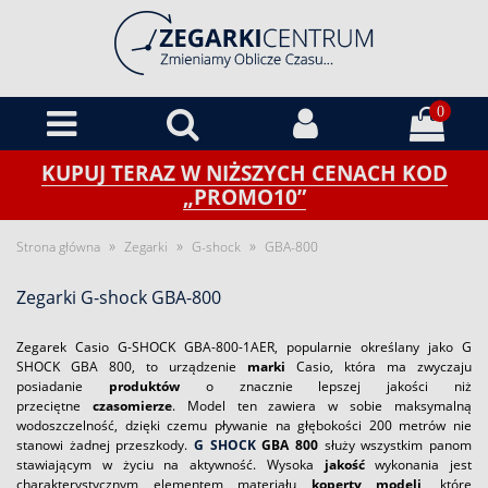
0
KUPUJ TERAZ W NIŻSZYCH CENACH KOD
„PROMO10”
»
»
»
Strona główna
Zegarki
G-shock
GBA-800
Zegarki G-shock GBA-800
Zegarek Casio G-SHOCK GBA-800-1AER, popularnie określany jako G
SHOCK GBA 800, to urządzenie
marki
Casio, która ma zwyczaju
posiadanie
produktów
o znacznie lepszej jakości niż
przeciętne
czasomierze
. Model ten zawiera w sobie maksymalną
wodoszczelność, dzięki czemu pływanie na głębokości 200 metrów nie
stanowi żadnej przeszkody.
G SHOCK
GBA 800
służy wszystkim panom
stawiającym w życiu na aktywność. Wysoka
jakość
wykonania jest
charakterystycznym elementem materiału
koperty
modeli
, które