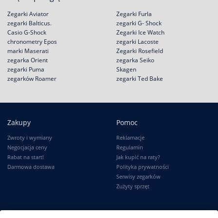
Zegarki Aviator
Zegarki Furla
zegarki Balticus.
zegarki G- Shock
Casio G-Shock
Zegarki Ice Watch
chronometry Epos
zegarki Lacoste
marki Maserati
Zegarki Rosefield
zegarka Orient
zegarka Seiko
zegarki Puma
Skagen
zegarków Roamer
zegarki Ted Bake
Zakupy
Pomoc
Zwroty i wymiany
Reklamacje
Negocjacja ceny
Regulamin
Rabat na start!
Jak kupić na raty?
Darmowa dostawa
Polityka prywatności
Serwisy zegarków
Zużyty sprzęt