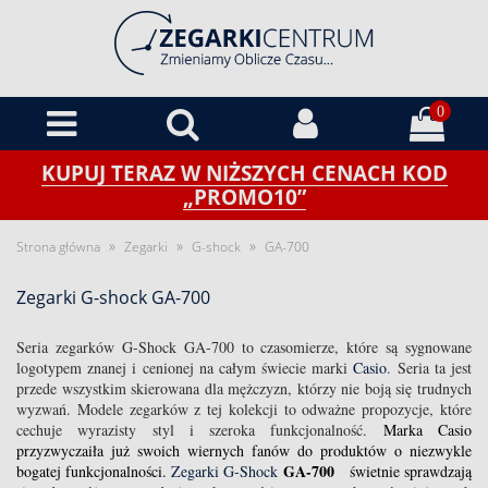
0
KUPUJ TERAZ W NIŻSZYCH CENACH KOD
„PROMO10”
»
»
»
Strona główna
Zegarki
G-shock
GA-700
Zegarki G-shock GA-700
Seria zegarków G-Shock GA-700 to czasomierze, które są sygnowane
logotypem znanej i cenionej na całym świecie marki
Casio
. Seria ta jest
przede wszystkim skierowana dla mężczyzn, którzy nie boją się trudnych
wyzwań. Modele zegarków z tej kolekcji to odważne propozycje, które
cechuje wyrazisty styl i szeroka funkcjonalność.
Marka Casio
przyzwyczaiła już swoich wiernych fanów do produktów o niezwykle
GA-700
bogatej funkcjonalności.
Zegarki G-Shock
świetnie sprawdzają