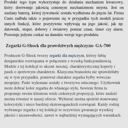
Produkt tego typu wykorzystuje do działania mechanizm kwarcowy,
który dorównuje jakością cenionym mechanizmom miyota. Jest on
zasilany baterią, której żywotność została wydłużona do pięciu lat. Firma
Casio zadbała także o pojawienie się w przypadku tych modeli jeszcze
innych funkcji, które pozytywnie wpływają na jego jakość, jak np.
datownik, stoper, dobowy i światowy pomiar czasu, timer czy alarm.
Pozostaje jedynie czekać na damskie wersje tego produktu.
Zegarki G-Shock dla prawdziwych mężczyzn- GA-700
Producent G-Shock tworzy
zegarki dla mężczyzn
, którzy lubią
designerskie rozwiązania w połączeniu z wysoką funkcjonalnością.
Modele z tej kolekcji to akcent mocnej, charakterystycznej koperty i
pasek o sportowym charakterze. Klasyczna bransoleta nie sprawdziłaby
się w tym przypadku, ponieważ charakter zegarka byłby wówczas
niespójny. Paski wykonane zostały z tworzywa sztucznego. Użytkownik
może dobrać kolor zegarka do własnego stylu, bowiem firma ta
proponuje swoim klientom wiele ciekawych propozycji, które znaleźć
można również w naszej ofercie. Wybierać można spośród stonowanej
kolorystyki i nieco bardziej ekstrawaganckich rozwiązań. Każdy rodzaj
wybranego zegarka z tej kolekcji to oczywiście gwarancja wysokiej
jakości i niezawodności, nawet w najbardziej wymagających warunkach.