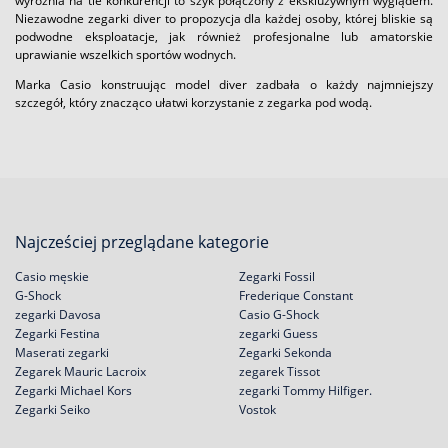
wyróżnia na tle konkurencji to szyk połączony z ekskluzywnym wyglądem.
Niezawodne zegarki diver to propozycja dla każdej osoby, której bliskie są
podwodne eksploatacje, jak również profesjonalne lub amatorskie
uprawianie wszelkich sportów wodnych.
Marka Casio konstruując model diver zadbała o każdy najmniejszy
szczegół, który znacząco ułatwi korzystanie z zegarka pod wodą.
Najcześciej przeglądane kategorie
Casio męskie
Zegarki Fossil
G-Shock
Frederique Constant
zegarki Davosa
Casio G-Shock
Zegarki Festina
zegarki Guess
Maserati zegarki
Zegarki Sekonda
Zegarek Mauric Lacroix
zegarek Tissot
Zegarki Michael Kors
zegarki Tommy Hilfiger.
Zegarki Seiko
Vostok