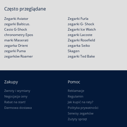
Często przeglądane
Zegarki Aviator
Zegarki Furla
zegarki Balticus.
zegarki G- Shock
Casio G-Shock
Zegarki Ice Watch
chronometry Epos
zegarki Lacoste
marki Maserati
Zegarki Rosefield
zegarka Orient
zegarka Seiko
zegarki Puma
Skagen
zegarków Roamer
zegarki Ted Bake
Zakupy
Pomoc
Zwroty i wymiany
Reklamacje
Negocjacja ceny
Regulamin
Rabat na start!
Jak kupić na raty?
Darmowa dostawa
Polityka prywatności
Serwisy zegarków
Zużyty sprzęt