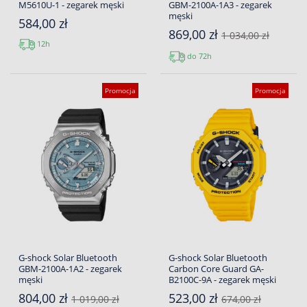
M5610U-1 - zegarek męski
GBM-2100A-1A3 - zegarek
męski
584,00 zł
869,00 zł
1 034,00 zł
12h
do 72h
Promocja
Promocja
G-shock Solar Bluetooth
G-shock Solar Bluetooth
GBM-2100A-1A2 - zegarek
Carbon Core Guard GA-
męski
B2100C-9A - zegarek męski
804,00 zł
523,00 zł
1 019,00 zł
674,00 zł