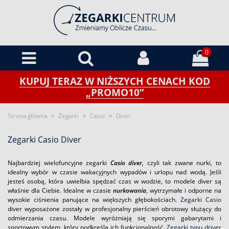
0
KUPUJ TERAZ W NIŻSZYCH CENACH KOD
„PROMO10”
»
»
»
Strona główna
Zegarki
Casio
Diver
Zegarki Casio Diver
Najbardziej wielofuncyjne zegarki
Casio diver,
czyli tak zwane nurki, to
idealny wybór w czasie wakacyjnych wypadów i urlopu nad wodą. Jeśli
jesteś osobą, która uwielbia spędzać czas w wodzie, to modele diver są
właśnie dla Ciebie. Idealne w czasie
nurkowania
, wytrzymałe i odporne na
wysokie ciśnienia panujące na większych głębokościach.
Zegarki Casio
diver wyposażone zostały w profesjonalny pierścień obrotowy służący do
odmierzania czasu. Modele wyróżniają się sporymi gabarytami i
sportowym stylem, który podkreśla ich funkcjonalność.
Zegarki typu driver