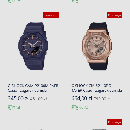
12h
12h
Promocja
Promocja
G-SHOCK GMA-P2100M-2AER
G-SHOCK GM-S2110PG-
Casio - zegarek damski
1A4ER Casio - zegarek damski
345,00 zł
664,00 zł
431,00 zł
799,00 zł
12h
do 72h
Promocja