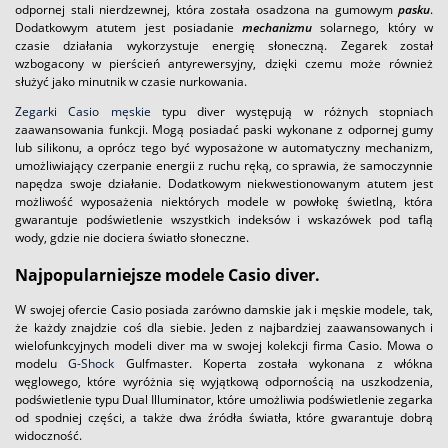
odpornej stali nierdzewnej, która została osadzona na gumowym
pasku
.
Dodatkowym atutem jest posiadanie
mechanizmu
solarnego, który w
czasie działania wykorzystuje energię słoneczną. Zegarek został
wzbogacony w pierścień antyrewersyjny, dzięki czemu może również
służyć jako minutnik w czasie nurkowania.
Zegarki Casio męskie
typu diver występują w różnych stopniach
zaawansowania funkcji. Mogą posiadać paski wykonane z odpornej gumy
lub silikonu, a oprócz tego być wyposażone w automatyczny mechanizm,
umożliwiający czerpanie energii z ruchu ręką, co sprawia, że samoczynnie
napędza swoje działanie. Dodatkowym niekwestionowanym atutem jest
możliwość wyposażenia niektórych modele w powłokę świetlną, która
gwarantuje podświetlenie wszystkich indeksów i wskazówek pod taflą
wody, gdzie nie dociera światło słoneczne.
Najpopularniejsze modele Casio diver.
W swojej ofercie Casio posiada zarówno damskie jak i męskie modele, tak,
że każdy znajdzie coś dla siebie. Jeden z najbardziej zaawansowanych i
wielofunkcyjnych modeli diver ma w swojej kolekcji firma Casio. Mowa o
modelu
G-Shock
Gulfmaster. Koperta została wykonana z włókna
węglowego, które wyróżnia się wyjątkową odpornością na uszkodzenia,
podświetlenie typu Dual Illuminator, które umożliwia podświetlenie zegarka
od spodniej części, a także dwa źródła światła, które gwarantuje dobrą
widoczność.