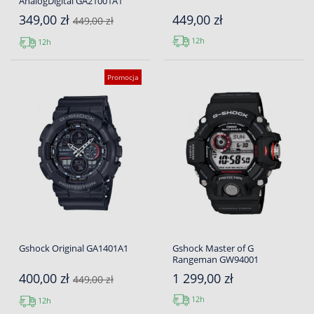
AnalogDigital GA21001A1
349,00 zł
449,00 zł
449,00 zł
12h
12h
Promocja
Gshock Original GA1401A1
Gshock Master of G
Rangeman GW94001
400,00 zł
1 299,00 zł
449,00 zł
12h
12h