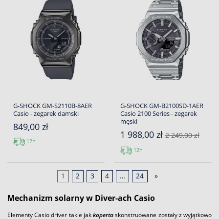
G-SHOCK GM-S2110B-8AER
G-SHOCK GM-B2100SD-1AER
Casio - zegarek damski
Casio 2100 Series - zegarek
męski
849,00 zł
1 988,00 zł
2 249,00 zł
12h
12h
1
2
3
4
…
24
»
Mechanizm solarny w Diver-ach Casio
Elementy Casio driver takie jak
koperta
skonstruowane zostały z wyjątkowo