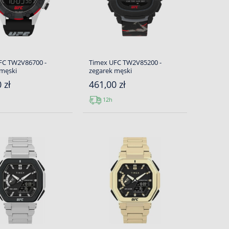
FC TW2V86700 -
Timex UFC TW2V85200 -
 męski
zegarek męski
 zł
461,00 zł
12h