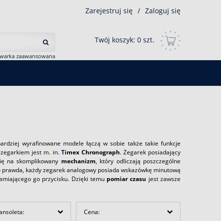
Zarejestruj się
/
Zaloguj się
Twój koszyk:
0
szt.
iwarka zaawansowana
dziej wyrafinowane modele łączą w sobie także takie funkcje
 zegarkiem jest m. in.
T
imex Chronograph
. Zegarek posiadający
 się na skomplikowany
mechanizm
, który odliczają poszczególne
y. Co prawda, każdy zegarek analogowy posiada wskazówkę minutową
hamiającego go przycisku. Dzięki temu
pomiar czasu
jest zawsze
ansoleta:
Cena: