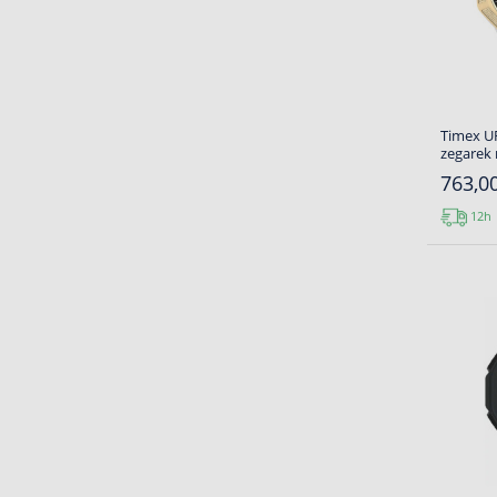
Timex U
zegarek
763,00
12h