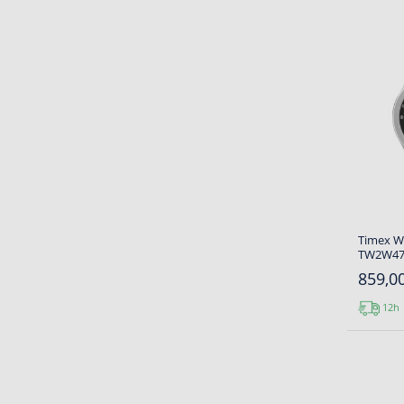
Timex 
TW2W478
859,00
12h