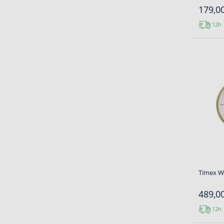
179,00
12h
Timex W
489,00
12h