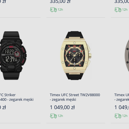
 zł
335,00 zł
335,00
12h
12h
C Striker
Timex UFC Street TW2V88000
Timex U
00 - zegarek męski
- zegarek męski
- zegare
 zł
1 049,00 zł
1 049,
12h
12h