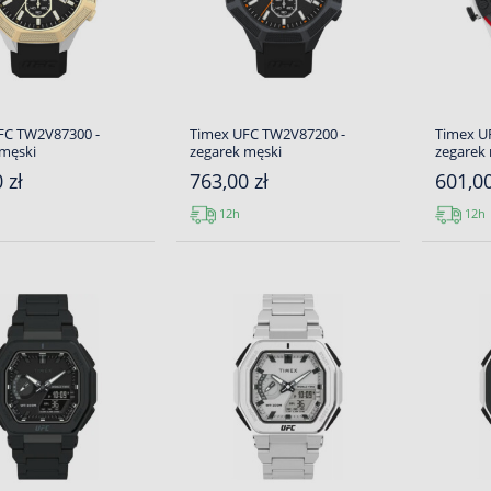
FC TW2V87300 -
Timex UFC TW2V87200 -
Timex U
 męski
zegarek męski
zegarek
 zł
763,00 zł
601,00
12h
12h