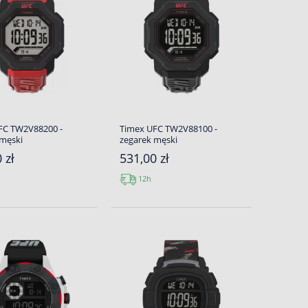
FC TW2V88200 -
Timex UFC TW2V88100 -
 męski
zegarek męski
 zł
531,00 zł
12h