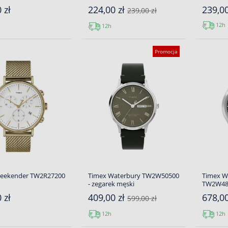
 zł
224,00 zł
239,00
239,00 zł
12h
12h
Promocja
eekender TW2R27200
Timex Waterbury TW2W50500
Timex 
- zegarek męski
TW2W482
 zł
409,00 zł
678,0
599,00 zł
12h
12h