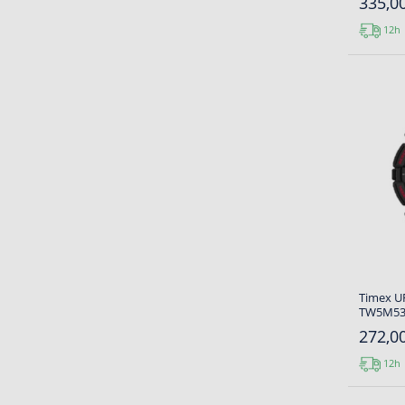
335,00
12h
Timex UF
TW5M534
272,00
12h