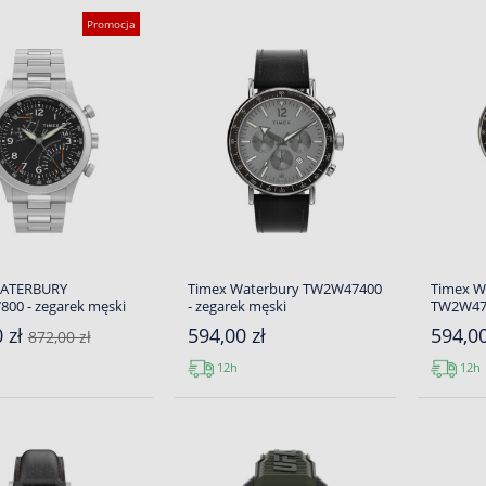
Promocja
WATERBURY
Timex Waterbury TW2W47400
Timex 
00 - zegarek męski
- zegarek męski
TW2W473
 zł
594,00 zł
594,00
872,00 zł
12h
12h