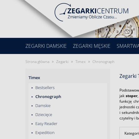
ZEGARKI DAMSKIE
ZEGARKI MĘSKIE
SMARTW
»
»
»
Strona główna
Zegarki
Timex
Chronograph
Zegarki
Timex
Bestsellers
Podstawowy
jak
stoper
Chronograph
funkcję ch
Damskie
jednostki 
i sekundni
Dziecięce
czytelny i 
Easy Reader
Expedition
Kategori