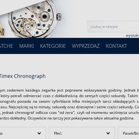
wyszuk
ATCHE
MARKI
KATEGORIE
WYPRZEDAŻ
KONTAKT
 Timex Chronograph
m zadaniem każdego zegarka jest poprawne wskazywanie godziny. Jednak bar
, który potrafi odmierzać czas z dokładnością do setnych części sekundy. Takim
ronografu posiada na swoim cyferblacie kilka mniejszych tarcz składających
czasu. Najczęściej są to minuty, sekundy oraz dziesiętne i setne części sekund
k, jednak chronograf odlicza czas "od zera", czyli od momentu wciśnięcia uruc
bardzo dokładny. Oczywiście na tarczy jest pokazywana także aktualna godzina.
a:
Płeć:
Pasek/Br