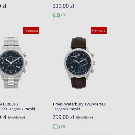
 zł
239,00 zł
12h
Promocja
Promocja
WATERBURY
Timex Waterbury TW2W47900
00 - zegarek męski
- zegarek męski
0 zł
759,00 zł
697,00 zł
854,00 zł
12h