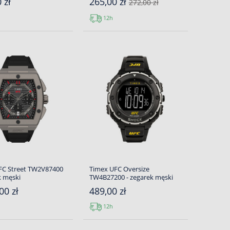
 zł
265,00 zł
272,00 zł
12h
FC Street TW2V87400
Timex UFC Oversize
k męski
TW4B27200 - zegarek męski
00 zł
489,00 zł
12h