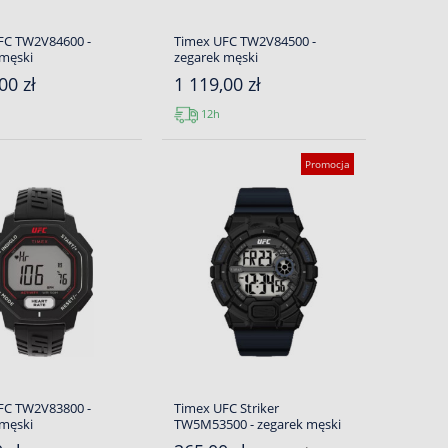
FC TW2V84600 -
Timex UFC TW2V84500 -
 męski
zegarek męski
00 zł
1 119,00 zł
12h
Promocja
FC TW2V83800 -
Timex UFC Striker
 męski
TW5M53500 - zegarek męski