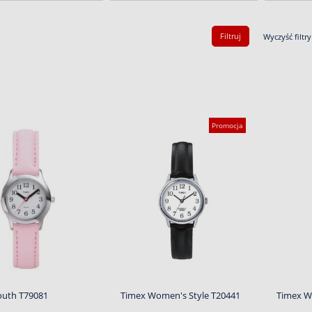
Filtruj
Wyczyść filtry
Promocja
outh T79081
Timex Women's Style T20441
Timex W