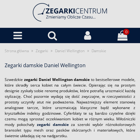
0
»
»
»
Strona główna
Zegarki
Daniel Wellington
Damskie
Zegarki damskie Daniel Wellington
Szwedzkie
zegarki Daniel Wellington damskie
to bestsellerowe modele,
które skradły serca kobiet na całym świecie. Opierając się na prostym
designie zyskały sobie renomę produktów, które potrafią urozmaicić każdą
stylizację. Choć pozornie wydają się dość zwyczajne, w rzeczywistości z
prostoty uczyniły atut nie podważenia. Najważniejszy element stanowią
analogowe tarcze, które urozmaicają klasyczne bądź wykonane z
kryształków indeksy godzinowe. Cyferblaty te są bardzo czytelne dzięki
czemu mogą sprostać oczekiwaniom kobiet w różnym wieku. Miłośniczki
mody pokochały
zegarki damskie
za szeroki wybór różnokolorowych
bransolet typu mesh oraz pasków skórzanych i materiałowych, które
świetnie układają się na nadgarstku.