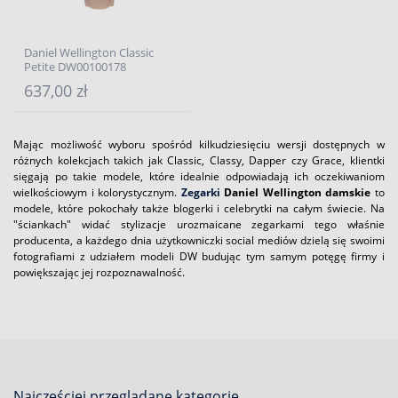
Daniel Wellington Classic
Petite DW00100178
637,00 zł
Mając możliwość wyboru spośród kilkudziesięciu wersji dostępnych w
różnych kolekcjach takich jak Classic, Classy, Dapper czy Grace, klientki
sięgają po takie modele, które idealnie odpowiadają ich oczekiwaniom
wielkościowym i kolorystycznym.
Zegarki
Daniel Wellington damskie
to
modele, które pokochały także blogerki i celebrytki na całym świecie. Na
"ściankach" widać stylizacje urozmaicane zegarkami tego właśnie
producenta, a każdego dnia użytkowniczki social mediów dzielą się swoimi
fotografiami z udziałem modeli DW budując tym samym potęgę firmy i
powiększając jej rozpoznawalność.
Najcześciej przeglądane kategorie