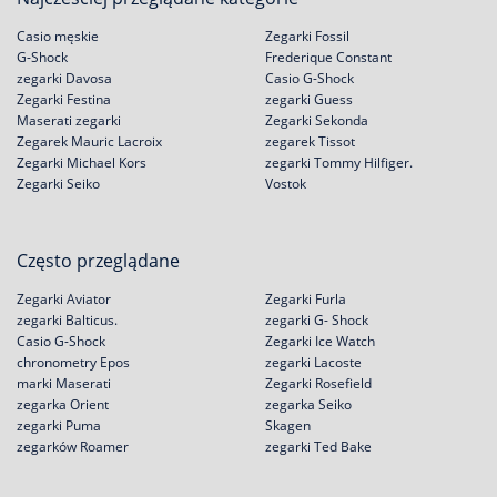
Casio męskie
Zegarki Fossil
G-Shock
Frederique Constant
zegarki Davosa
Casio G-Shock
Zegarki Festina
zegarki Guess
Maserati zegarki
Zegarki Sekonda
Zegarek Mauric Lacroix
zegarek Tissot
Zegarki Michael Kors
zegarki Tommy Hilfiger.
Zegarki Seiko
Vostok
Często przeglądane
Zegarki Aviator
Zegarki Furla
zegarki Balticus.
zegarki G- Shock
Casio G-Shock
Zegarki Ice Watch
chronometry Epos
zegarki Lacoste
marki Maserati
Zegarki Rosefield
zegarka Orient
zegarka Seiko
zegarki Puma
Skagen
zegarków Roamer
zegarki Ted Bake