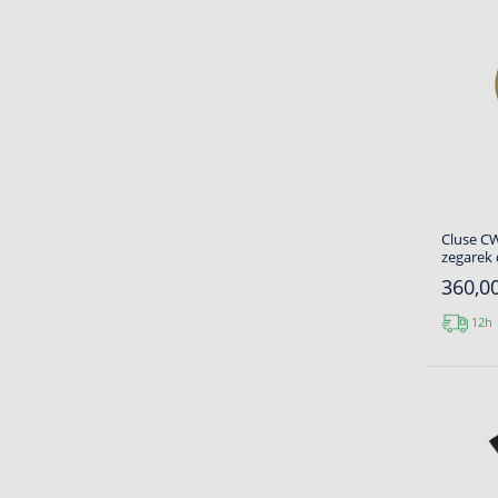
Cluse CW
zegarek
360,00
12h