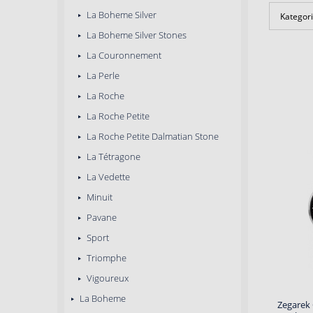
La Boheme Silver
Kategori
La Boheme Silver Stones
La Couronnement
La Perle
La Roche
La Roche Petite
La Roche Petite Dalmatian Stone
La Tétragone
La Vedette
Minuit
Pavane
Sport
Triomphe
Vigoureux
La Boheme
Zegarek