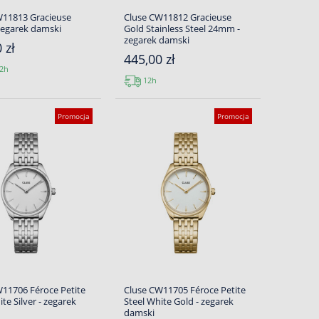
W11813 Gracieuse
Cluse CW11812 Gracieuse
 zegarek damski
Gold Stainless Steel 24mm -
zegarek damski
 zł
445,00 zł
2h
12h
Promocja
Promocja
11706 Féroce Petite
Cluse CW11705 Féroce Petite
ite Silver - zegarek
Steel White Gold - zegarek
damski