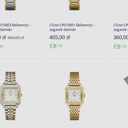
15003 Belisenna -
Cluse CW15001 Belisenna -
Cluse CW
 damski
zegarek damski
zegarek
 zł
405,00 zł
360,0
405,00 zł
12h
2h
12h