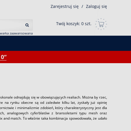
Zarejestruj się
/
Zaloguj się
Twój koszyk:
0
szt.
iwarka zaawansowana
0”
konale odnajdują się w obowiązujących realiach. Można by rzec,
e na rynku obecne są od zaledwie kilku lat, zyskały już opinię
nictwie i minimalizmie zdobień, który charakterystyczny jest dla
nych, analogowych cyferblatów z bransoletami typu mesh oraz
ix and match. To właśnie taka kombinacja spowodowała, że udało