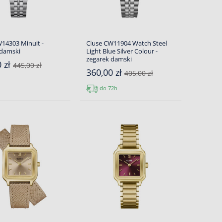
14303 Minuit -
Cluse CW11904 Watch Steel
 damski
Light Blue Silver Colour -
zegarek damski
0 zł
445,00 zł
360,00 zł
405,00 zł
do 72h