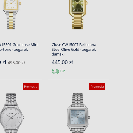
W15501 Gracieuse Mini
Cluse CW15007 Belisenna
o-tone - zegarek
Steel Olive Gold - zegarek
damski
0 zł
445,00 zł
495,00 zł
12h
Promocja
Promocja