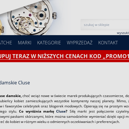
wyszuk
ATCHE
MARKI
KATEGORIE
WYPRZEDAŻ
KONTAKT
UPUJ TERAZ W NIŻSZYCH CENACH KOD „PROMO1
 damskie Cluse
luse damskie,
choć wciąż nowe w świecie marek produkujących czasomierze, dos
lubieńcy kobiet zamieszkujących wszystkie kontynenty naszej planety. Mimo, ż
ów i faworytów celebrytek oraz blogerek modowych. Opierają się na prostym wzor
iego stylu.
Co wyróżnia markę
Cluse
?
Siłą marki jest połączenie czytel
owymi paskami skórzanymi, które można samodzielnie wymieniać dzięki opcji m
rzeć do kobiet w różnym wieku o odmiennych oczekiwaniach i preferencjach.