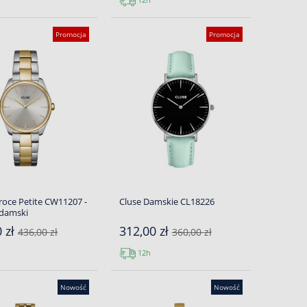
Promocja
Promocja
roce Petite CW11207 -
Cluse Damskie CL18226
 damski
0 zł
312,00 zł
436,00 zł
360,00 zł
12h
Nowość
Nowość