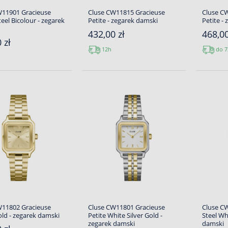
W11901 Gracieuse
Cluse CW11815 Gracieuse
Cluse C
eel Bicolour - zegarek
Petite - zegarek damski
Petite -
432,00 zł
468,00
 zł
12h
do 7
W11802 Gracieuse
Cluse CW11801 Gracieuse
Cluse CW
old - zegarek damski
Petite White Silver Gold -
Steel Wh
zegarek damski
damski