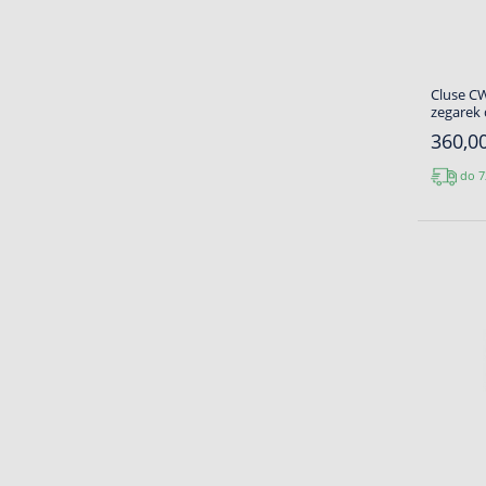
Cluse CW
zegarek
360,00
do 7