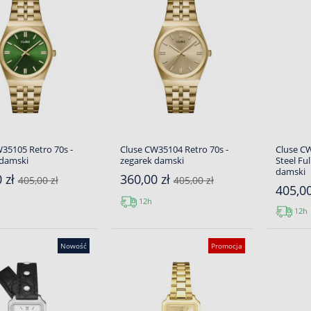
35105 Retro 70s -
Cluse CW35104 Retro 70s -
Cluse C
 damski
zegarek damski
Steel Ful
damski
 zł
360,00 zł
405,00 zł
405,00 zł
405,00
12h
12h
Nowość
Promocja