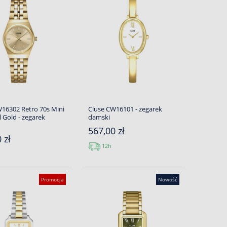
W16302 Retro 70s Mini
Cluse CW16101 - zegarek
l Gold - zegarek
damski
567,00 zł
 zł
12h
Promocja
Nowość