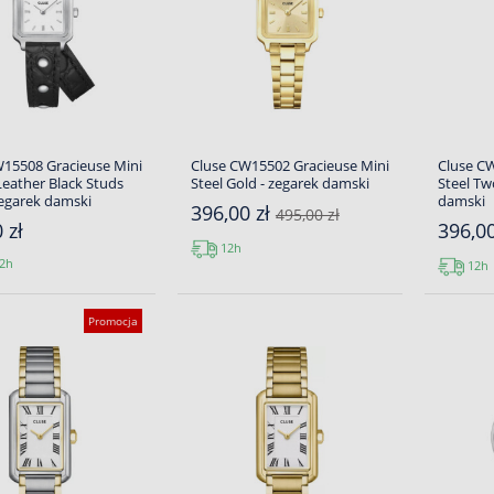
15508 Gracieuse Mini
Cluse CW15502 Gracieuse Mini
Cluse C
eather Black Studs
Steel Gold - zegarek damski
Steel Tw
 zegarek damski
damski
396,00 zł
495,00 zł
 zł
396,0
12h
2h
12h
Promocja