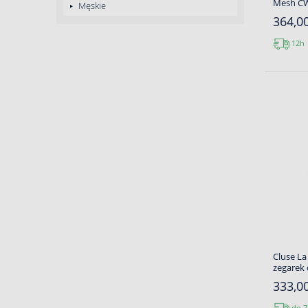
Mesh C
Męskie
364,00
12h
Cluse La
zegarek
333,00
do 7