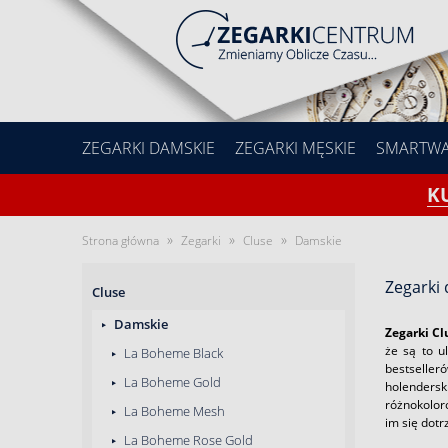
ZEGARKI DAMSKIE
ZEGARKI MĘSKIE
SMARTW
K
»
»
»
Strona główna
Zegarki
Cluse
Damskie
Zegarki
Cluse
Damskie
Zegarki C
że są to u
La Boheme Black
bestseller
La Boheme Gold
holendersk
różnokolor
La Boheme Mesh
im się dot
La Boheme Rose Gold