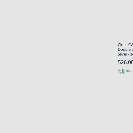
Cluse CW
Double L
Silver -
526,00
do 7