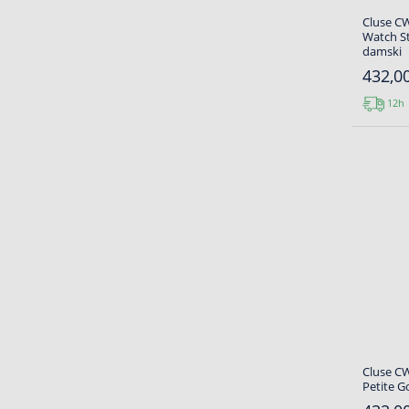
Cluse C
Watch St
damski
432,00
12h
Cluse C
Petite G