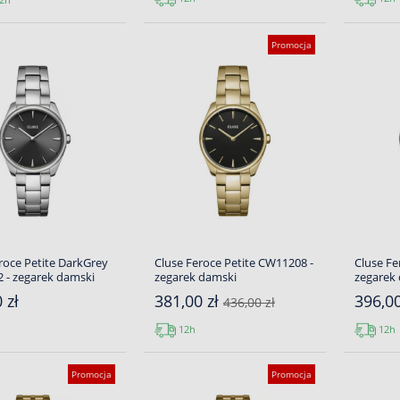
Promocja
roce Petite DarkGrey
Cluse Feroce Petite CW11208 -
Cluse Fe
 - zegarek damski
zegarek damski
zegarek
 zł
381,00 zł
396,0
436,00 zł
12h
12h
Promocja
Promocja