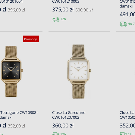
W0101201004
CW0101210003
CW01012
damski
 zł
375,00 zł
396,00 zł
600,00 zł
491,0
12h
do 7
Promocja
 Tetragone CW10308 -
Cluse La Garconne
Cluse La
 damski
CW0101207002
CW10502
 zł
360,00 zł
352,00
352,00 zł
12h
12h
2h