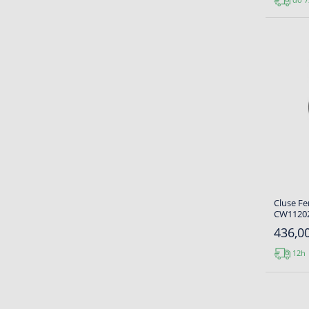
Cluse Fe
CW11202
436,00
12h