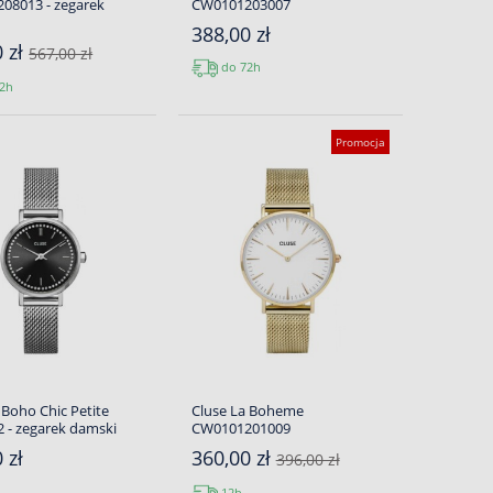
08013 - zegarek
CW0101203007
388,00 zł
0 zł
567,00 zł
do 72h
2h
Promocja
 Boho Chic Petite
Cluse La Boheme
 - zegarek damski
CW0101201009
 zł
360,00 zł
396,00 zł
12h