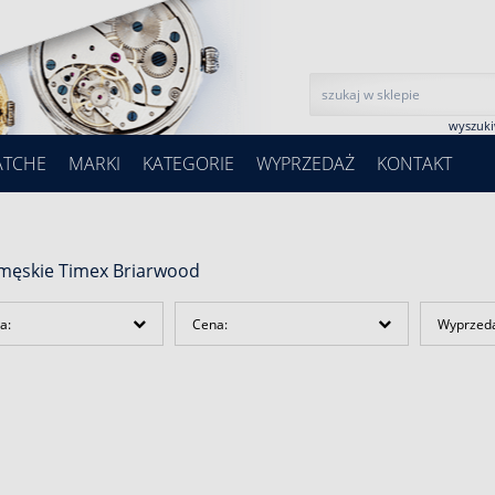
wyszuk
ATCHE
MARKI
KATEGORIE
WYPRZEDAŻ
KONTAKT
 męskie Timex Briarwood
a:
Cena:
Wyprzed