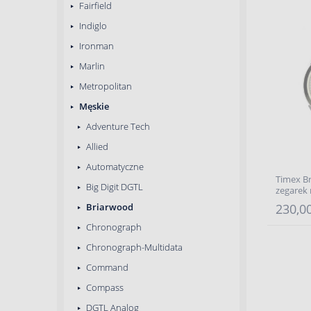
Fairfield
Indiglo
Ironman
Marlin
Metropolitan
Męskie
Adventure Tech
Allied
Automatyczne
Timex B
Big Digit DGTL
zegarek
Briarwood
230,00
Chronograph
Chronograph-Multidata
Command
Compass
DGTL Analog