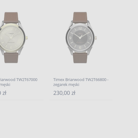
riarwood TW2T67000
Timex Briarwood TW2T66800 -
 męski
zegarek męski
 zł
230,00 zł