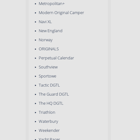
Metropolitan+
Modern Original Camper
Navi XL
New England
Norway
ORIGINALS
Perpetual Calendar
Southview
Sportowe
Tactic DGTL
The Guard DGTL
The HQ DGTL
Triathlon
Waterbury
Weekender
Yacht Racer