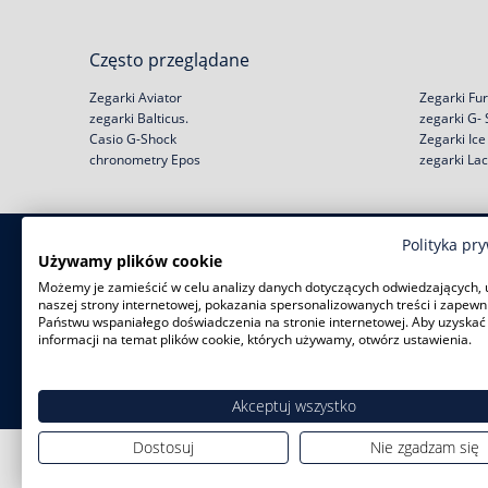
Często przeglądane
Zegarki Aviator
Zegarki Fur
zegarki Balticus.
zegarki G-
Casio G-Shock
Zegarki Ic
chronometry Epos
zegarki La
Polityka pr
Zakupy
Pomoc
Używamy plików cookie
Możemy je zamieścić w celu analizy danych dotyczących odwiedzających, 
Zwroty i wymiany
Reklamacje
naszej strony internetowej, pokazania spersonalizowanych treści i zapewn
Negocjacja ceny
Regulamin
Państwu wspaniałego doświadczenia na stronie internetowej. Aby uzyskać
Rabat na start!
Jak kupić na raty?
informacji na temat plików cookie, których używamy, otwórz ustawienia.
Darmowa dostawa
Polityka prywatności
Serwisy zegarków
Zużyty sprzęt
Akceptuj wszystko
Dostosuj
Nie zgadzam się