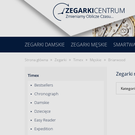
ZEGARKI DAMSKIE
ZEGARKI MĘSKIE
SMARTW
»
»
»
»
Strona główna
Zegarki
Timex
Męskie
Briarwood
Zegarki
Timex
Bestsellers
Kategori
Chronograph
Damskie
Dziecięce
Easy Reader
Expedition