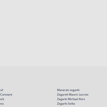
sil
Maserati zegarki
 Constant
Zegarek Mauric Lacroix
ock
Zegarki Michael Kors
ess
Zegarki Seiko