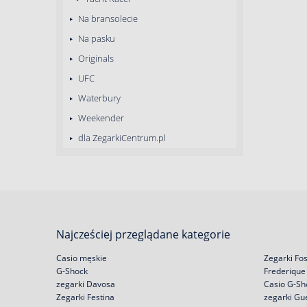
Na bransolecie
Na pasku
Originals
UFC
Waterbury
Weekender
dla ZegarkiCentrum.pl
Najcześciej przeglądane kategorie
Casio męskie
Zegarki Fos
G-Shock
Frederique
zegarki Davosa
Casio G-Sh
Zegarki Festina
zegarki Gu