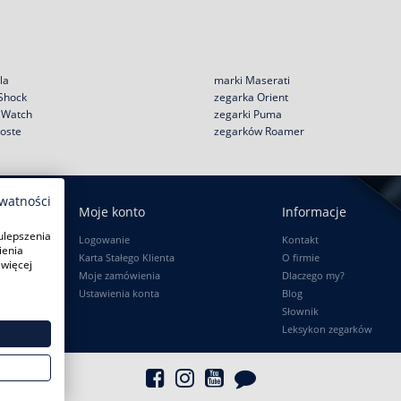
la
marki Maserati
 Shock
zegarka Orient
e Watch
zegarki Puma
coste
zegarków Roamer
ywatności
Moje konto
Informacje
ulepszenia
Logowanie
Kontakt
ienia
Karta Stałego Klienta
O firmie
 więcej
Moje zamówienia
Dlaczego my?
Ustawienia konta
Blog
Słownik
Leksykon zegarków