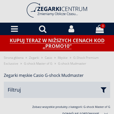
0
KUPUJ TERAZ W NIŻSZYCH CENACH KOD
„PROMO10”
»
»
»
»
Strona główna
Zegarki
Casio
Męskie
G-Shock Premium
»
»
Exclussive
G-shock Master of G
G-shock Mudmaster
Zegarki męskie Casio G-shock Mudmaster
Filtruj
Zobacz wszystkie produkty z kategorii:
G-shock Master of G
DOMYŚLNE SORTOWANIE