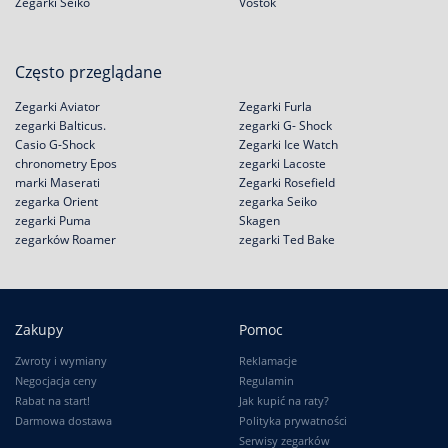
Zegarki Seiko
Vostok
Często przeglądane
Zegarki Aviator
Zegarki Furla
zegarki Balticus.
zegarki G- Shock
Casio G-Shock
Zegarki Ice Watch
chronometry Epos
zegarki Lacoste
marki Maserati
Zegarki Rosefield
zegarka Orient
zegarka Seiko
zegarki Puma
Skagen
zegarków Roamer
zegarki Ted Bake
Zakupy
Pomoc
Zwroty i wymiany
Reklamacje
Negocjacja ceny
Regulamin
Rabat na start!
Jak kupić na raty?
Darmowa dostawa
Polityka prywatności
Serwisy zegarków