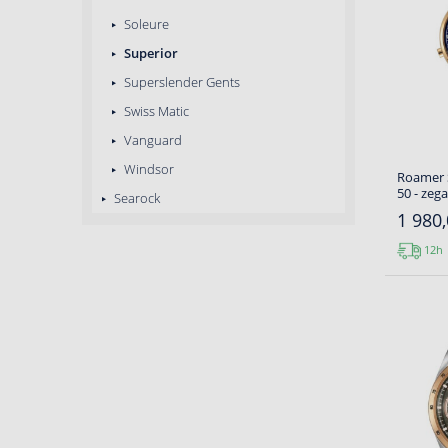
Soleure
Superior
Superslender Gents
Swiss Matic
Vanguard
Windsor
Roamer S
50 - zeg
Searock
1 980,
12h