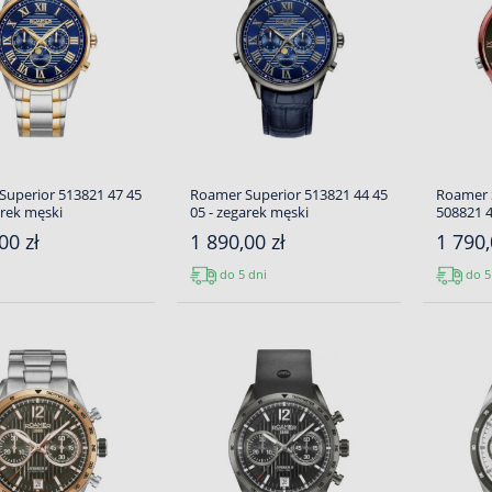
uperior 513821 47 45
Roamer Superior 513821 44 45
Roamer 
arek męski
05 - zegarek męski
508821 4
00 zł
1 890,00 zł
1 790,
do 5 dni
do 5