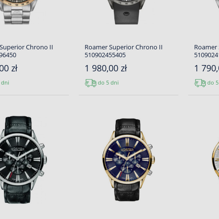
uperior Chrono II
Roamer Superior Chrono II
Roamer 
96450
510902455405
5109024
00 zł
1 980,00 zł
1 790,
 dni
do 5 dni
do 5