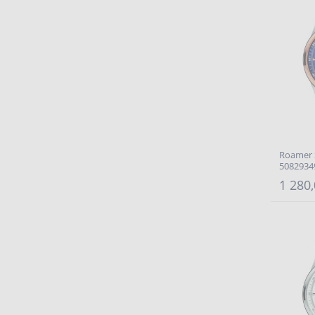
Roamer 
5082934
1 280,