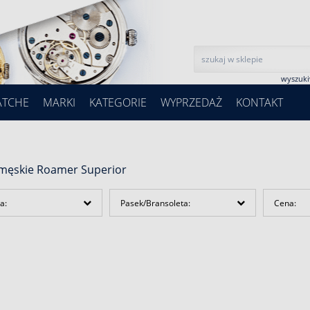
wyszuk
ATCHE
MARKI
KATEGORIE
WYPRZEDAŻ
KONTAKT
 męskie Roamer Superior
a:
Pasek/Bransoleta:
Cena: