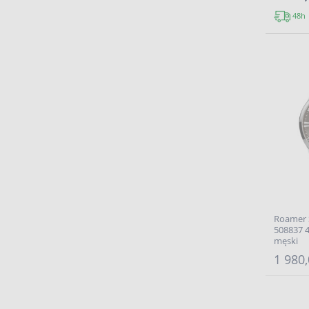
48h
Roamer
508837 4
męski
1 980,