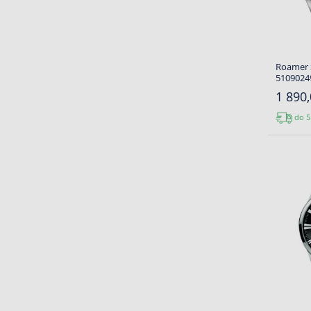
Roamer S
5109024
1 890,
do 5