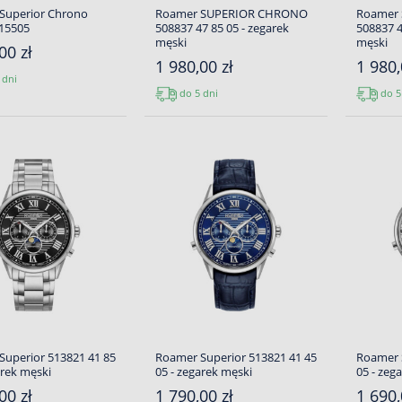
Superior Chrono
Roamer SUPERIOR CHRONO
Roamer
15505
508837 47 85 05 - zegarek
508837 4
męski
męski
00 zł
1 980,00 zł
1 980,
 dni
do 5 dni
do 5
uperior 513821 41 85
Roamer Superior 513821 41 45
Roamer 
arek męski
05 - zegarek męski
05 - zeg
00 zł
1 790,00 zł
1 690,