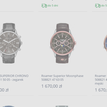
do 5 dni
do 5
 SUPERIOR CHRONO
Roamer Superior Moonphase
Roamer 
1 50 05 - zegarek
508821 47 63 05
508821 4
męski
1 670,00 zł
00 zł
1 670,