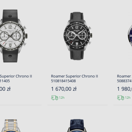
uperior Chrono II
Roamer Superior Chrono II
Roamer 
11405
510818415408
5088374
00 zł
1 670,00 zł
1 980,
12h
12h