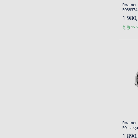
Roamer 
5088374
1 980,
do 5
Roamer S
50 - zeg
1 890,