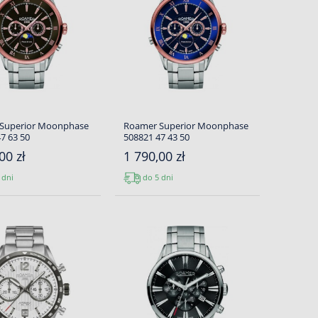
Superior Moonphase
Roamer Superior Moonphase
7 63 50
508821 47 43 50
00 zł
1 790,00 zł
 dni
do 5 dni