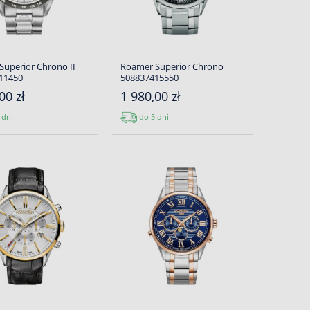
Superior Chrono II
Roamer Superior Chrono
11450
508837415550
00 zł
1 980,00 zł
 dni
do 5 dni