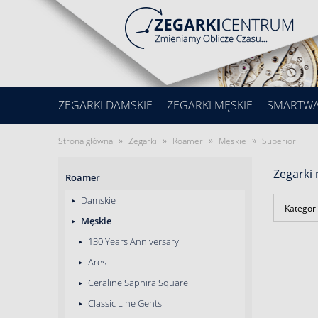
ZEGARKI DAMSKIE
ZEGARKI MĘSKIE
SMARTW
»
»
»
»
Strona główna
Zegarki
Roamer
Męskie
Superior
Zegarki
Roamer
Damskie
Kategori
Męskie
130 Years Anniversary
Ares
Ceraline Saphira Square
Classic Line Gents