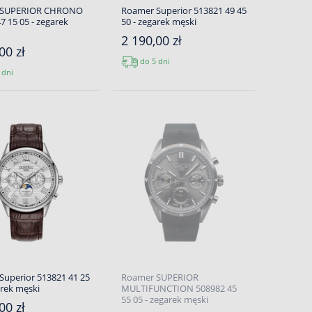
 SUPERIOR CHRONO
Roamer Superior 513821 49 45
7 15 05 - zegarek
50 - zegarek męski
2 190,00 zł
00 zł
do 5 dni
 dni
Superior 513821 41 25
Roamer SUPERIOR
arek męski
MULTIFUNCTION 508982 45
55 05 - zegarek męski
00 zł