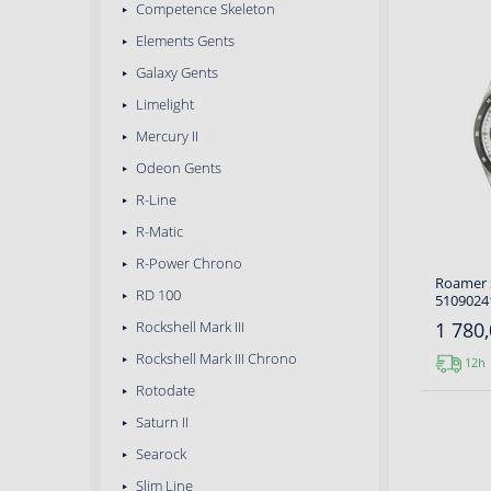
Competence Skeleton
Elements Gents
Galaxy Gents
Limelight
Mercury II
Odeon Gents
R-Line
R-Matic
R-Power Chrono
Roamer S
RD 100
5109024
Rockshell Mark III
1 780,
Rockshell Mark III Chrono
12h
Rotodate
Saturn II
Searock
Slim Line