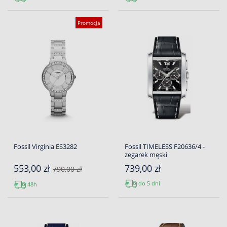
Promocja
Fossil Virginia ES3282
Fossil TIMELESS F20636/4 -
zegarek męski
553,00 zł
739,00 zł
790,00 zł
do 5 dni
48h