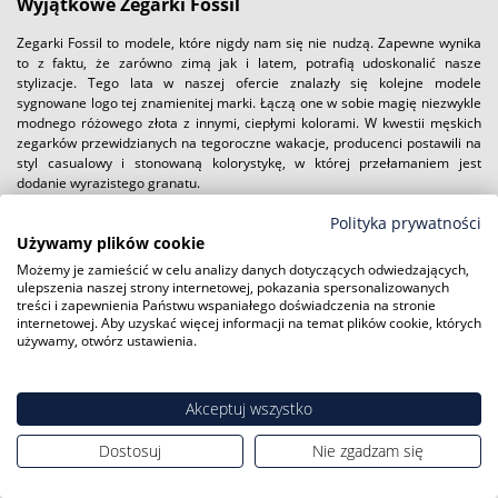
Wyjątkowe Zegarki Fossil
Zegarki Fossil to modele, które nigdy nam się nie nudzą. Zapewne wynika
to z faktu, że zarówno zimą jak i latem, potrafią udoskonalić nasze
stylizacje. Tego lata w naszej ofercie znalazły się kolejne modele
sygnowane logo tej znamienitej marki. Łączą one w sobie magię niezwykle
modnego różowego złota z innymi, ciepłymi kolorami. W kwestii męskich
zegarków przewidzianych na tegoroczne wakacje, producenci postawili na
styl casualowy i stonowaną kolorystykę, w której przełamaniem jest
dodanie wyrazistego granatu.
Zegarki Fossil damskie
to szeroka gama stylów, które dopasować można
Polityka prywatności
niemal do każdego typu osobowości. Zróżnicowanie wzorów i kolorów, a
Używamy plików cookie
także materiałów wykonania sprawia, że nie sposób jednoznacznie
zdefiniować styl marki. Z jednej strony wykorzystuje on cechy stylu vintage,
Możemy je zamieścić w celu analizy danych dotyczących odwiedzających,
z drugiej zaś wyróżnia się nowoczesnym, unikatowym designem.
ulepszenia naszej strony internetowej, pokazania spersonalizowanych
Zapraszamy do zapoznania się z najnowszymi propozycjami marki
treści i zapewnienia Państwu wspaniałego doświadczenia na stronie
dostępnymi na naszej stronie
internetowej. Aby uzyskać więcej informacji na temat plików cookie, których
używamy, otwórz ustawienia.
Podczas targów w Bazylei, pochodząca z teksasu firma Fossil Group
ogłosiła kontynuacje oraz wzmożenie produkcji zegarków w Szwajcarii.
Jako, że od 2002 r. Fossil jest właścicielem 3 firm zegarmistrzowskich z
Akceptuj wszystko
okręgu Biel tworzących spółkę produkującą części i składającą zegarki,
produkcja taka jest możliwa. Ponadto od 2012 r. firma jest właścicielem
Dostosuj
Nie zgadzam się
przedsiębiorstwa produkującego mechanizmy, co umożliwia jej podjęcie
kolejnych kroków we wspomnianym kierunku.