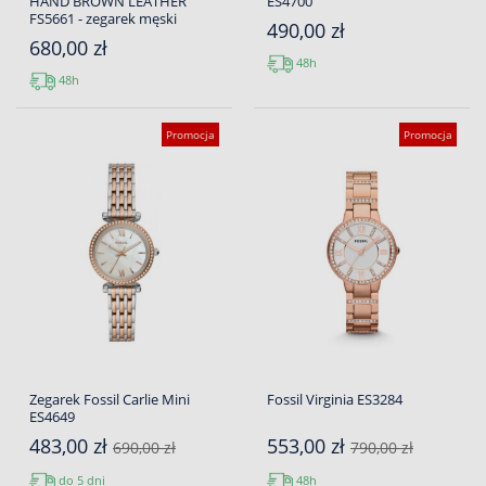
HAND BROWN LEATHER
ES4700
FS5661 - zegarek męski
490,00 zł
680,00 zł
48h
48h
Promocja
Promocja
Zegarek Fossil Carlie Mini
Fossil Virginia ES3284
ES4649
483,00 zł
553,00 zł
690,00 zł
790,00 zł
do 5 dni
48h