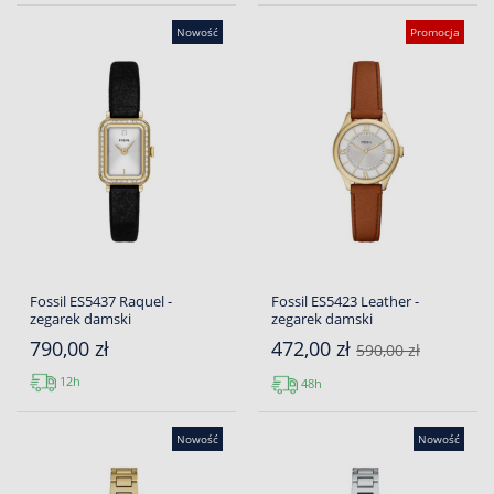
Nowość
Promocja
Fossil ES5437 Raquel -
Fossil ES5423 Leather -
zegarek damski
zegarek damski
790,00 zł
472,00 zł
590,00 zł
12h
48h
Nowość
Nowość