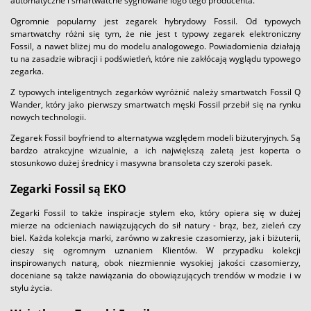
automatyczne i smartwatche sygnowane logo tego producenta.
Ogromnie popularny jest zegarek hybrydowy Fossil. Od typowych
smartwatchy różni się tym, że nie jest t typowy zegarek elektroniczny
Fossil, a nawet bliżej mu do modelu analogowego. Powiadomienia działają
tu na zasadzie wibracji i podświetleń, które nie zakłócają wyglądu typowego
zegarka.
Z typowych inteligentnych zegarków wyróżnić należy smartwatch Fossil Q
Wander, który jako pierwszy smartwatch męski Fossil przebił się na rynku
nowych technologii.
Zegarek Fossil boyfriend to alternatywa względem modeli biżuteryjnych. Są
bardzo atrakcyjne wizualnie, a ich największą zaletą jest koperta o
stosunkowo dużej średnicy i masywna bransoleta czy szeroki pasek.
Zegarki Fossil są EKO
Zegarki Fossil to także inspiracje stylem eko, który opiera się w dużej
mierze na odcieniach nawiązujących do sił natury - brąz, beż, zieleń czy
biel. Każda kolekcja marki, zarówno w zakresie czasomierzy, jak i biżuterii,
cieszy się ogromnym uznaniem Klientów. W przypadku kolekcji
inspirowanych naturą, obok niezmiennie wysokiej jakości czasomierzy,
doceniane są także nawiązania do obowiązujących trendów w modzie i w
stylu życia.