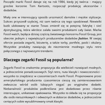
Początki marki Fossil datuje się na rok 1984, kiedy jej twórca - mający
greckie korzenie Tom Kartsotis, rozpoczął produkcję akcesoriów i
dodatków.
Miały one w interesujący sposób urozmaicić damskie i męskie stylizacje.
Sukces przyszedł szybciej, niż sam twórca się tego spodziewał. Niewielki
butik ulokowany w stanie Texas zmienił się w potężną fabrykę i sieć
dystrybucyjną, która wkrótce zalała swoimi produktami cały świat. Marka
Fossil watch, będąca dzisiaj częścią światowego koncernu Fossil Group, jest
obecnie jednym z największych producentów dodatków
fashion
. W swojej
ofercie posiada zegarki, biżuterię, a także torby, portfele, paski i okulary.
Wszystkie produkty nawiązują do niezmiennie modnego stylu retro
połączonego z najnowszymi trendami.
Dlaczego zegarki Fossil są popularne?
Zegarki Fossil to znakomita propozycja dla wielbicieli rozwiązań modnych,
a jednocześnie ponadczasowych. Styl retro, nuta klasyki i nowoczesności -
wszystko to znajdziesz w czasomierzach marki Fossil. Proponowane przez
amerykańskiego producenta czasomierze cieszą się zainteresowaniem
zwłaszcza wśród osób lubiących sięgać po oryginalne dodatki.
Niebanalność produktów podkreślana jest dodatkowo przez równie
interesujące, unikatowe opakowania. Wszystko to składa się na propozycje
dla osób nietuzinkowych i odważnych w doborze dodatków, a jednocześnie
ceniących sobie wysublimowany smak klasyki.