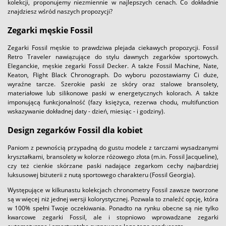
kolekcji, proponujemy niezmiennie w najlepszych cenach. Co dokładnie
znajdziesz wśród naszych propozycji?
Zegarki męskie Fossil
Zegarki Fossil męskie to prawdziwa plejada ciekawych propozycji. Fossil
Retro Traveler nawiązujące do stylu dawnych zegarków sportowych.
Eleganckie, męskie zegarki Fossil Decker. A także Fossil Machine, Nate,
Keaton, Flight Black Chronograph. Do wyboru pozostawiamy Ci duże,
wyraźne tarcze. Szerokie paski ze skóry oraz stalowe bransolety,
materiałowe lub silikonowe paski w energetycznych kolorach. A także
imponującą funkcjonalność (fazy księżyca, rezerwa chodu, multifunction
wskazywanie dokładnej daty - dzień, miesiąc - i godziny).
Design zegarków Fossil dla kobiet
Paniom z pewnością przypadną do gustu modele z tarczami wysadzanymi
kryształkami, bransolety w kolorze różowego złota (m.in. Fossil Jacqueline),
czy też cienkie skórzane paski nadające zegarkom cechy najbardziej
luksusowej biżuterii z nutą sportowego charakteru (Fossil Georgia).
Występujące w kilkunastu kolekcjach chronometry Fossil zawsze tworzone
są w więcej niż jednej wersji kolorystycznej. Pozwala to znaleźć opcję, która
w 100% spełni Twoje oczekiwania. Ponadto na rynku obecne są nie tylko
kwarcowe zegarki Fossil, ale i stopniowo wprowadzane zegarki