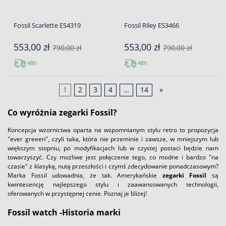
Fossil Scarlette ES4319
Fossil Riley ES3466
553,00 zł
553,00 zł
790,00 zł
790,00 zł
48h
48h
1
2
3
4
…
14
»
Co wyróżnia zegarki Fossil?
Koncepcja wzornictwa oparta na wspomnianym stylu retro to propozycja
"ever greeen", czyli taka, która nie przeminie i zawsze, w mniejszym lub
większym stopniu, po modyfikacjach lub w czystej postaci będzie nam
towarzyszyć. Czy możliwe jest połączenie tego, co modne i bardzo "na
czasie" z klasyką, nutą przeszłości i czymś zdecydowanie ponadczasowym?
Marka Fossil udowadnia, że tak. Amerykańskie
zegarki Fossil
są
kwintesencję najlepszego stylu i zaawansowanych technologii,
oferowanych w przystępnej cenie. Poznaj je bliżej!
Fossil watch -Historia marki