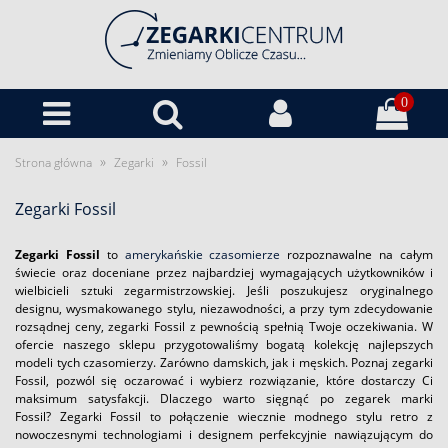
0
»
»
Strona główna
Zegarki
Fossil
Zegarki Fossil
Zegarki Fossil
to
amerykańskie czasomierze
rozpoznawalne na całym
świecie oraz doceniane przez najbardziej wymagających użytkowników i
wielbicieli sztuki zegarmistrzowskiej. Jeśli poszukujesz oryginalnego
designu, wysmakowanego stylu, niezawodności, a przy tym zdecydowanie
rozsądnej ceny, zegarki Fossil z pewnością spełnią Twoje oczekiwania. W
ofercie naszego sklepu przygotowaliśmy bogatą kolekcję najlepszych
modeli tych czasomierzy. Zarówno damskich, jak i męskich. Poznaj zegarki
Fossil, pozwól się oczarować i wybierz rozwiązanie, które dostarczy Ci
maksimum satysfakcji. Dlaczego warto sięgnąć po zegarek marki
Fossil? Zegarki Fossil to połączenie wiecznie modnego stylu retro z
nowoczesnymi technologiami i designem perfekcyjnie nawiązującym do