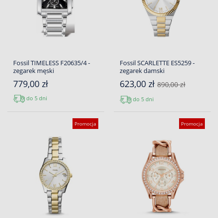
Fossil TIMELESS F20635/4 -
Fossil SCARLETTE ES5259 -
zegarek męski
zegarek damski
779,00 zł
623,00 zł
890,00 zł
do 5 dni
do 5 dni
Promocja
Promocja