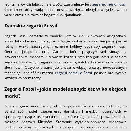
Jednym z wyróżniających się typów czasomierzy jest
zegarek męski Fossil
Coachman, który swoją popularność zawdzięcza nie tylko arcyciekawemu
wzornictwu, ale również bogatej funkcjonalności.
Damskie zegarki Fossil
Zegarki Fossil damskie to modele ujęte w wielu ciekawych kategoriach.
Przez lata obecności na rynku zdążyły zaskarbić sobie sympatię pań w
różnym wieku. Szczególnym uznanie kobiety obdarzyły zegarek Fossil
Georgia, Jacqueline oraz Carlie , które połączyły styl vintage z
nowoczesnymi trendami. Co ważne każda z tych kategorii oferuje paniom
zegarek Fossil złoty i zegarek Fossil srebrny, a dokładnie w kolorze żółtego
złota i stali. Oczywiście barw jest znacznie więcej, a dzięki nowoczesnych
technologii znaleźć tu można
zegarki damskie Fossil
pokryte praktycznie
każdym kolorem tęczy.
Zegarki Fossil - jakie modele znajdziesz w kolekcjach
marki?
Każdy zegarki marki Fossil, jakie przygotowaliśmy w naszej ofercie, to
ponad 200 modeli czasomierzy damskich i męskich dostępnych w
sprzedaży bieżącej oraz setki modeli, które mogą zostać sprowadzone na
życzenie naszych Klientów. Starannie wyselekcjonowane propozycje
będące częścią najnowszych i cieszących się największym uznaniem