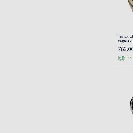
Timex U
zegarek
763,00
12h