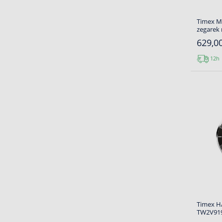
Timex M
zegarek
629,00
12h
Timex 
TW2V919