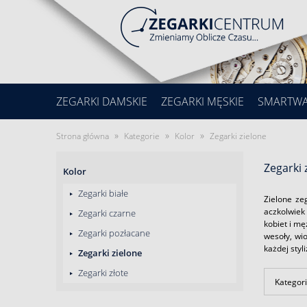
ZEGARKI DAMSKIE
ZEGARKI MĘSKIE
SMARTW
»
»
»
Strona główna
Kategorie
Kolor
Zegarki zielone
Zegarki 
Kolor
Zegarki białe
Zielone ze
aczkolwiek 
Zegarki czarne
kobiet i m
Zegarki pozłacane
wesoły, wi
każdej styl
Zegarki zielone
Zegarki złote
Kategori