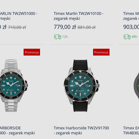
ARLIN TW2W51000 -
Timex Marlin TW2W10100 -
Timex M
 męski
zegarek męski
zegarek
 zł
779,00 zł
903,0
710,00 zł
881,00 zł
12h
48h
Promocja
Promocja
HARBORSIDE
Timex Harborside TW2V91700
Timex E
00 - zegarek męski
- zegarek męski
TW4B302