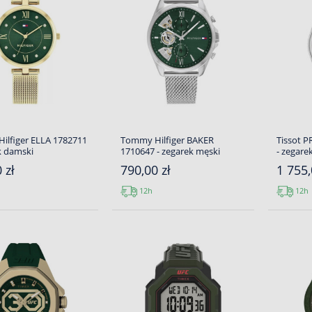
ilfiger ELLA 1782711
Tommy Hilfiger BAKER
Tissot P
k damski
1710647 - zegarek męski
- zegare
 zł
790,00 zł
1 755,
12h
12h