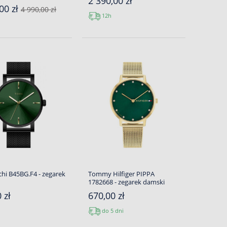
2 390,00 zł
00 zł
4 990,00 zł
12h
ichi B45BG.F4 - zegarek
Tommy Hilfiger PIPPA
1782668 - zegarek damski
 zł
670,00 zł
do 5 dni