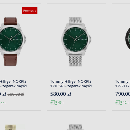
Promocja
ilfiger NORRIS
Tommy Hilfiger NORRIS
Tommy H
- zegarek męski
1710548 - zegarek męski
1792117 
 zł
580,00 zł
790,00
580,00 zł
48h
12h
 dni