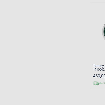
Tommy H
1710602 
460,00
do 5