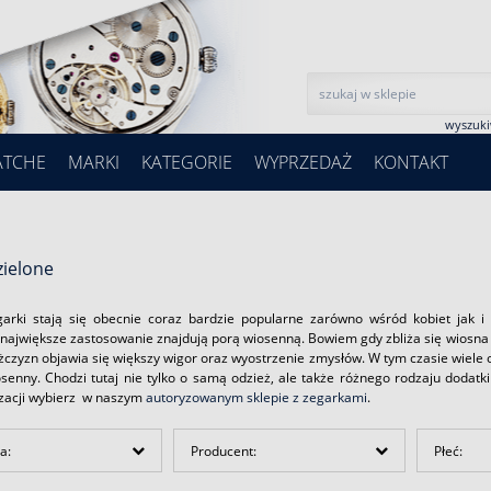
wyszuk
ATCHE
MARKI
KATEGORIE
WYPRZEDAŻ
KONTAKT
zielone
garki stają się obecnie coraz bardzie popularne zarówno wśród kobiet jak 
największe zastosowanie znajdują porą wiosenną. Bowiem gdy zbliża się wiosna o
ężczyzn objawia się większy wigor oraz wyostrzenie zmysłów. W tym czasie wiel
osenny. Chodzi tutaj nie tylko o samą odzież, ale także różnego rodzaju dodatk
izacji wybierz w naszym
autoryzowanym sklepie z zegarkami
.
a:
Producent:
Płeć: