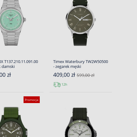
RX T137.210.11.091.00
Timex Waterbury TW2W50500
k damski
- zegarek męski
00 zł
409,00 zł
599,00 zł
12h
Promocja