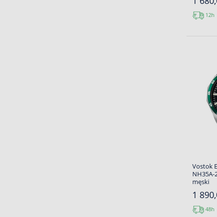
1 680,
12h
Vostok 
NH35A-2
męski
1 890,
48h