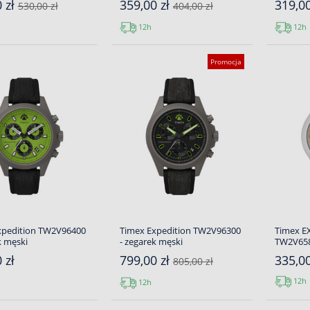
 zł
359,00 zł
319,0
530,00 zł
404,00 zł
12h
12h
Promocja
xpedition TW2V96400
Timex Expedition TW2V96300
Timex E
k męski
- zegarek męski
TW2V658
 zł
799,00 zł
335,00
805,00 zł
12h
12h