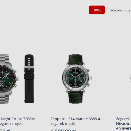
Filtruj
Wyczyść filtry
 Night Cruise 7288M-
Zeppelin LZ14 Marine 8888-4 -
Zegarek 
zegarek męski
zegarek męski
Nivachro
Anniver