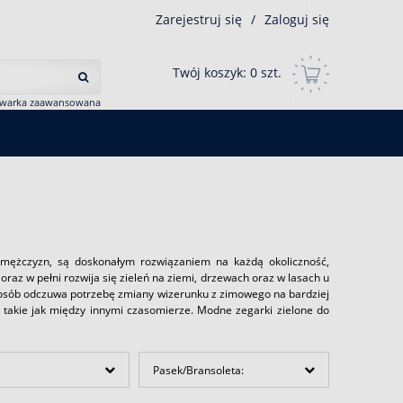
Zarejestruj się
/
Zaloguj się
Twój koszyk:
0
szt.
iwarka zaawansowana
i mężczyzn, są doskonałym rozwiązaniem na każdą okoliczność,
raz w pełni rozwija się zieleń na ziemi, drzewach oraz w lasach u
e osób odczuwa potrzebę zmiany wizerunku z zimowego na bardziej
i takie jak między innymi czasomierze. Modne zegarki zielone do
Pasek/Bransoleta: