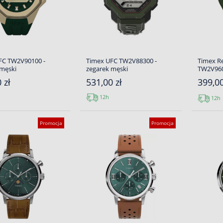
FC TW2V90100 -
Timex UFC TW2V88300 -
Timex R
 męski
zegarek męski
TW2V960
 zł
531,00 zł
399,0
12h
12h
Promocja
Promocja