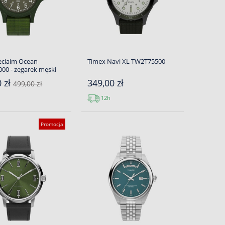
eclaim Ocean
Timex Navi XL TW2T75500
00 - zegarek męski
0 zł
349,00 zł
499,00 zł
12h
Promocja