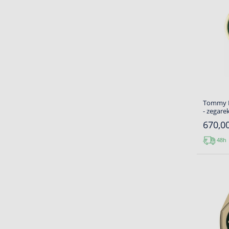
Tommy H
- zegare
670,00
48h