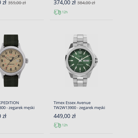
0 zł
374,00 zł
359,00 zł
384,00 zł
12h
XPEDITION
Timex Essex Avenue
00 - zegarek męski
TW2W13900 - zegarek męski
 zł
449,00 zł
12h