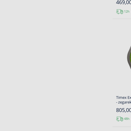
469,00
12h
Timex E
- zegare
805,00
48h