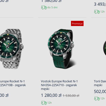
00 zł
1 580,00 zł
3 493,
do 5 dni
12h
Promocja
Europe Rocket N-1
Vostok Europe Rocket N-1
Torii Da
25A710B - zegarek
NH35A-225A710 - zegarek
męski
męski
502,00
00 zł
1 280,00 zł
1 530,00 zł
12h
12h