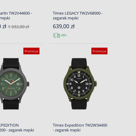
arlin TW2V44600 -
Timex LEGACY TW2V68000 -
 męski
zegarek męski
0 zł
639,00 zł
1 032,00 zł
48h
Promocja
Promocja
XPEDITION
Timex Expedition TW2W34400
00 - zegarek męski
- zegarek męski