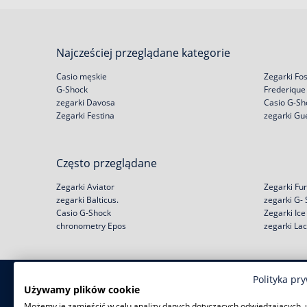
Najcześciej przeglądane kategorie
Casio męskie
Zegarki Fos
G-Shock
Frederique
zegarki Davosa
Casio G-Sh
Zegarki Festina
zegarki Gu
Często przeglądane
Zegarki Aviator
Zegarki Fur
zegarki Balticus.
zegarki G-
Casio G-Shock
Zegarki Ic
chronometry Epos
zegarki La
Polityka pr
Zakupy
Pomoc
Używamy plików cookie
Możemy je zamieścić w celu analizy danych dotyczących odwiedzających, 