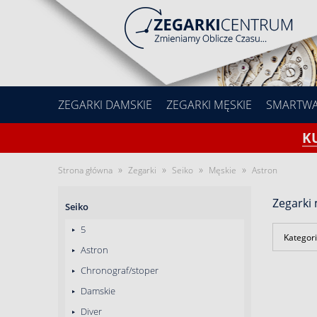
ZEGARKI DAMSKIE
ZEGARKI MĘSKIE
SMARTW
K
»
»
»
»
Strona główna
Zegarki
Seiko
Męskie
Astron
Zegarki 
Seiko
5
Kategori
Astron
Chronograf/stoper
Damskie
Diver