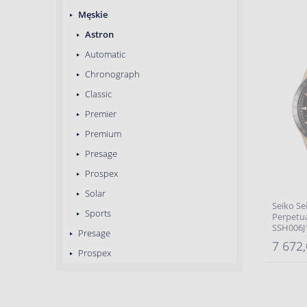
Męskie
Astron
Automatic
Chronograph
Classic
Premier
Premium
Presage
Prospex
Solar
Seiko Se
Sports
Perpetua
SSH006J1
Presage
7 672,
Prospex