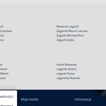
sil
Maserati zegarki
 Constant
Zegarek Mauric Lacroix
ock
Zegarki Michael Kors
ess
Zegarki Seiko
la
marki Maserati
 Shock
zegarka Orient
e Watch
zegarki Puma
coste
zegarków Roamer
ywatności
Moje konto
Informacje
ulepszenia