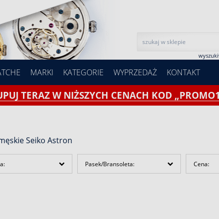
wyszuk
ATCHE
MARKI
KATEGORIE
WYPRZEDAŻ
KONTAKT
UPUJ TERAZ W NIŻSZYCH CENACH KOD „PROMO1
męskie Seiko Astron
a:
Pasek/Bransoleta:
Cena: