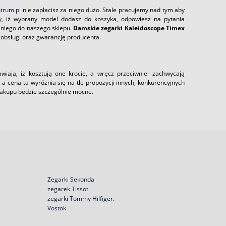
trum.pl
nie zapłacisz za niego dużo. Stale pracujemy nad tym aby
zy, iż wybrany model dodasz do koszyka, odpowiesz na pytania
o niego do naszego sklepu.
Damskie zegarki Kaleidoscope Timex
 obsługi oraz gwarancję producenta.
wiają, iż kosztują one krocie, a wręcz przeciwnie- zachwycają
, a cena ta wyróżnia się na tle propozycji innych, konkurencyjnych
 zakupu będzie szczególnie mocne.
Zegarki Sekonda
zegarek Tissot
zegarki Tommy Hilfiger.
Vostok