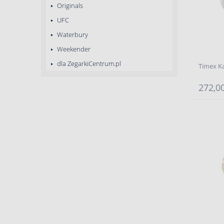
Originals
UFC
Waterbury
Weekender
dla ZegarkiCentrum.pl
Timex K
272,00