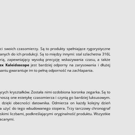
ci swoich czasomierzy. Są to produkty spełniające rygorystyczne
anych do ich produkcji. Są to między innymi: stal szlachetna 316L
rią, zapewniający wysoką precyzję wskazywania czasu, a także
ex Kaleidoscope
jest bardziej odporny na zarysowania i dłużej
waniu gwarantuje im to pełną odporność na zachlapania.
ących kryształków. Została nimi ozdobiona koronka zegarka. Są to
dnoszą one estetykę czasomierza i czynią go bardziej luksusowym.
 dzięki obecności datownika. Odmierza on każdy kolejny dzień
na użyć do tego wbudowanego stopera. Trzy tarczowy chronograf
kimi liczbami, podkreślającymi oryginalność produktu. Wszystkie
łacanymi.