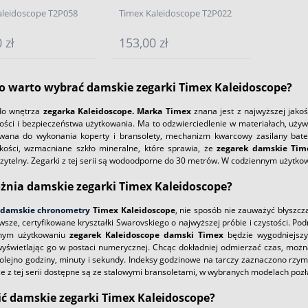
aleidoscope T2P058
Timex Kaleidoscope T2P022
 zł
153,00 zł
o warto wybrać damskie zegarki Timex Kaleidoscope?
do wnętrza
zegarka Kaleidoscope. Marka Timex
znana jest z najwyższej jakoś
kości i bezpieczeństwa użytkowania. Ma to odzwierciedlenie w materiałach, używ
wana do wykonania koperty i bransolety, mechanizm kwarcowy zasilany bate
akości, wzmacniane szkło mineralne, które sprawia, że
zegarek damskie Tim
czytelny. Zegarki z tej serii są wodoodporne do 30 metrów. W codziennym użytko
żnia damskie zegarki Timex Kaleidoscope?
damskie chronometry
Timex Kaleidoscope
, nie sposób nie zauważyć błyszcz
sze, certyfikowane kryształki Swarovskiego o najwyższej próbie i czystości. Po
nym użytkowaniu
zegarek Kaleidoscope damski Timex
będzie wygodniejszy
wyświetlając go w postaci numerycznej. Chcąc dokładniej odmierzać czas, moż
olejno godziny, minuty i sekundy. Indeksy godzinowe na tarczy zaznaczono rzyms
e z tej serii dostępne są ze stalowymi bransoletami, w wybranych modelach poz
ić damskie zegarki Timex Kaleidoscope?