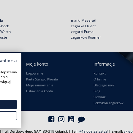
la
marki Maserati
 Shock
zegarka Orient
e Watch
zegarki Puma
coste
zegarków Roamer
ywatności
Moje konto
Informacje
ulepszenia
Logowanie
Kontakt
ienia
Karta Stałego Klienta
O firmie
 więcej
Moje zamówienia
Dlaczego my?
Ustawienia konta
Blog
Słownik
Leksykon zegarków
l
| ul. Derdowskiego 8A/1 80-319 Gdańsk
| Tel.:
+48 608 23 29 23
| E-mail:
sklep