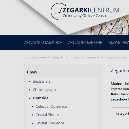
ZEGARKI DAMSKIE
ZEGARKI MĘSKIE
SMARTW
»
»
»
»
Strona główna
Zegarki
Timex
Damskie
Kaleidoscope
Zegarki
Timex
Bestsellers
Modne, l
kryształka
Chronograph
Kaleidosc
Damskie
zegarków 
Celestial Opulence
Kategori
Crystal Bloom
Crystal Opulence