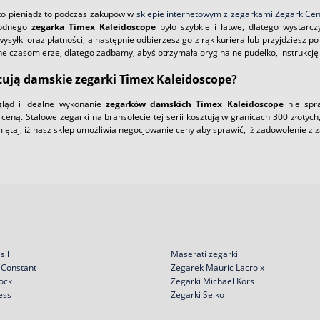
s to pieniądz to podczas zakupów w
sklepie internetowym z zegarkami ZegarkiCen
modnego
zegarka Timex Kaleidoscope
było szybkie i łatwe, dlatego wystarc
ysyłki oraz płatności, a następnie odbierzesz go z rąk kuriera lub przyjdziesz p
ne czasomierze, dlatego zadbamy, abyś otrzymała oryginalne pudełko, instrukcję
ztują damskie zegarki Timex Kaleidoscope?
ląd i idealne wykonanie
zegarków damskich Timex Kaleidoscope
nie spra
ceną. Stalowe zegarki na bransolecie tej serii kosztują w granicach 300 złotych
ętaj, iż nasz sklep umożliwia negocjowanie ceny aby sprawić, iż zadowolenie z
sil
Maserati zegarki
 Constant
Zegarek Mauric Lacroix
ock
Zegarki Michael Kors
ess
Zegarki Seiko