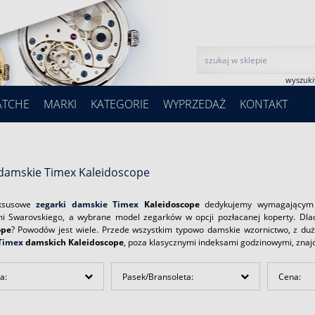
wyszuk
ATCHE
MARKI
KATEGORIE
WYPRZEDAŻ
KONTAKT
 damskie Timex Kaleidoscope
uksusowe
zegarki damskie Timex
Kaleidoscope
dedykujemy wymagającym ko
mi Swarovskiego, a wybrane model zegarków w opcji pozłacanej koperty. Dla
ope
? Powodów jest wiele. Przede wszystkim typowo damskie wzornictwo, z duża
Timex
damskich Kaleidoscope
, poza klasycznymi indeksami godzinowymi, znajd
a:
Pasek/Bransoleta:
Cena: