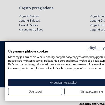
Często przeglądane
Zegarki Aviator
Zegarki Fur
zegarki Balticus.
zegarki G-
Casio G-Shock
Zegarki Ic
chronometry Epos
zegarki La
Polityka pr
Zakupy
Pomoc
Używamy plików cookie
Możemy je zamieścić w celu analizy danych dotyczących odwiedzających, 
Zwroty i wymiany
Reklamacje
naszej strony internetowej, pokazania spersonalizowanych treści i zapewn
Negocjacja ceny
Regulamin
Państwu wspaniałego doświadczenia na stronie internetowej. Aby uzyskać
Rabat na start!
Jak kupić na raty?
informacji na temat plików cookie, których używamy, otwórz ustawienia.
Darmowa dostawa
Polityka prywatności
Serwisy zegarków
Zużyty sprzęt
Akceptuj wszystko
Dostosuj
Nie zgadzam się
ZegarkiCentrum.p