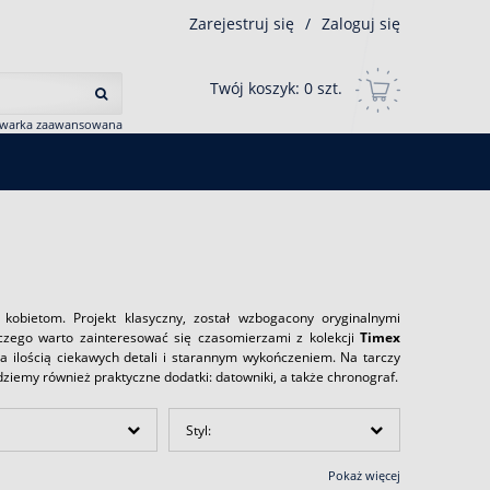
Zarejestruj się
/
Zaloguj się
Twój koszyk:
0
szt.
iwarka zaawansowana
bietom. Projekt klasyczny, został wzbogacony oryginalnymi
czego warto zainteresować się czasomierzami z kolekcji
Timex
 ilością ciekawych detali i starannym wykończeniem. Na tarczy
ziemy również praktyczne dodatki: datowniki, a także chronograf.
Styl:
Pokaż więcej