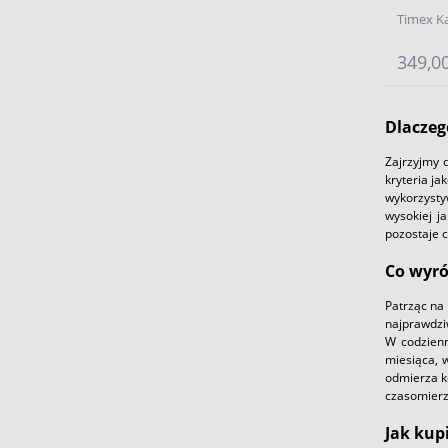
Timex K
349,00
Dlaczeg
Zajrzyjmy 
kryteria ja
wykorzysty
wysokiej j
pozostaje 
Co wyró
Patrząc na
najprawdziw
W codzien
miesiąca, 
odmierza k
czasomierz
Jak kup