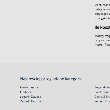
Jeżeli cza
nabycie 
dotyczące w
to oryginal
Ile kos
Modny wyg
przystępną 
marek. Pami
Najcześciej przeglądane kategorie
Casio męskie
Zegarki Fos
G-Shock
Frederique
zegarki Davosa
Casio G-Sh
Zegarki Festina
zegarki Gu