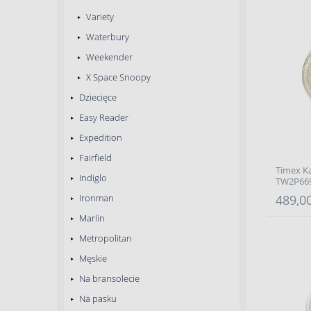
Variety
Waterbury
Weekender
X Space Snoopy
Dziecięce
Easy Reader
Expedition
Fairfield
Timex K
Indiglo
TW2P66
Ironman
489,00
Marlin
Metropolitan
Męskie
Na bransolecie
Na pasku