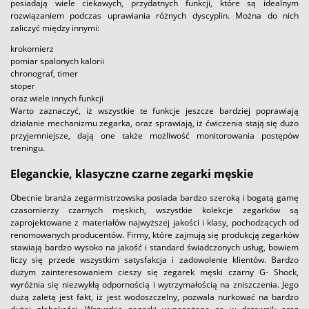
posiadają wiele ciekawych, przydatnych funkcji, które są idealnym
rozwiązaniem podczas uprawiania różnych dyscyplin. Można do nich
zaliczyć między innymi:
krokomierz
pomiar spalonych kalorii
chronograf, timer
stoper
oraz wiele innych funkcji
Warto zaznaczyć, iż wszystkie te funkcje jeszcze bardziej poprawiają
działanie mechanizmu zegarka, oraz sprawiają, iż ćwiczenia stają się dużo
przyjemniejsze, dają one także możliwość monitorowania postępów
treningu.
Eleganckie, klasyczne czarne zegarki męskie
Obecnie branża zegarmistrzowska posiada bardzo szeroką i bogatą gamę
czasomierzy czarnych męskich, wszystkie kolekcje zegarków są
zaprojektowane z materiałów najwyższej jakości i klasy, pochodzących od
renomowanych producentów. Firmy, które zajmują się produkcją zegarków
stawiają bardzo wysoko na jakość i standard świadczonych usług, bowiem
liczy się przede wszystkim satysfakcja i zadowolenie klientów. Bardzo
dużym zainteresowaniem cieszy się zegarek męski czarny G- Shock,
wyróżnia się niezwykłą odpornością i wytrzymałością na zniszczenia. Jego
dużą zaletą jest fakt, iż jest wodoszczelny, pozwala nurkować na bardzo