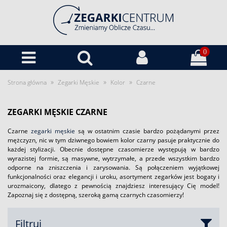
0
»
»
»
Strona główna
Zegarki Męskie
Kolor
Czarne
ZEGARKI MĘSKIE CZARNE
Czarne
zegarki męskie
są w ostatnim czasie bardzo pożądanymi przez
mężczyzn, nic w tym dziwnego bowiem kolor czarny pasuje praktycznie do
każdej stylizacji. Obecnie dostępne czasomierze występują w bardzo
wyrazistej formie, są masywne, wytrzymałe, a przede wszystkim bardzo
odporne na zniszczenia i zarysowania. Są połączeniem wyjątkowej
funkcjonalności oraz elegancji i uroku, asortyment zegarków jest bogaty i
urozmaicony, dlatego z pewnością znajdziesz interesujący Cię model!
Zapoznaj się z dostępną, szeroką gamą czarnych czasomierzy!
Filtruj