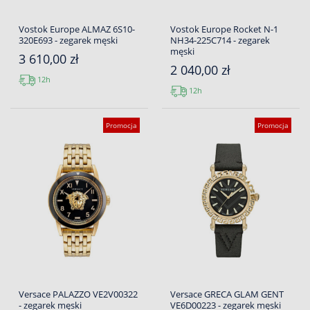
Vostok Europe ALMAZ 6S10-
Vostok Europe Rocket N-1
320E693 - zegarek męski
NH34-225C714 - zegarek
męski
3 610,00 zł
2 040,00 zł
12h
12h
Promocja
Promocja
Versace PALAZZO VE2V00322
Versace GRECA GLAM GENT
- zegarek męski
VE6D00223 - zegarek męski