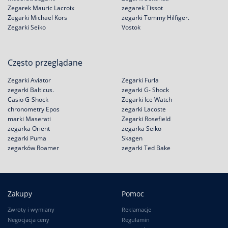
Zegarek Mauric Lacroix
zegarek Tissot
Zegarki Michael Kors
zegarki Tommy Hilfiger.
Zegarki Seiko
Vostok
Często przeglądane
Zegarki Aviator
Zegarki Furla
zegarki Balticus.
zegarki G- Shock
Casio G-Shock
Zegarki Ice Watch
chronometry Epos
zegarki Lacoste
marki Maserati
Zegarki Rosefield
zegarka Orient
zegarka Seiko
zegarki Puma
Skagen
zegarków Roamer
zegarki Ted Bake
Zakupy
Pomoc
Zwroty i wymiany
Reklamacje
Negocjacja ceny
Regulamin