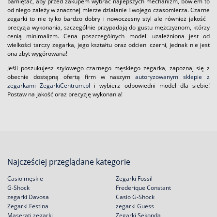
pamiętać, aby przed zakupem wybrać najlepszych mechanizm, bowiem to
od niego zależy w znacznej mierze działanie Twojego czasomierza. Czarne
zegarki to nie tylko bardzo dobry i nowoczesny styl ale również jakość i
precyzja wykonania, szczególnie przypadają do gustu mężczyznom, którzy
cenią minimalizm. Cena poszczególnych modeli uzależniona jest od
wielkości tarczy zegarka, jego kształtu oraz odcieni czerni, jednak nie jest
ona zbyt wygórowana!
Jeśli poszukujesz stylowego czarnego męskiego zegarka, zapoznaj się z
obecnie dostępną ofertą firm w naszym
autoryzowanym sklepie z
zegarkami ZegarkiCentrum.pl
i wybierz odpowiedni model dla siebie!
Postaw na jakość oraz precyzję wykonania!
Najcześciej przeglądane kategorie
Casio męskie
Zegarki Fossil
G-Shock
Frederique Constant
zegarki Davosa
Casio G-Shock
Zegarki Festina
zegarki Guess
Maserati zegarki
Zegarki Sekonda