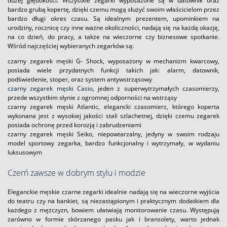
dużej głębokości. Wszystkie zegarki wyposażone są w datownik oraz
bardzo grubą kopertę, dzięki czemu mogą służyć swoim właścicielom przez
bardzo długi okres czasu. Są idealnym prezentem, upominkiem na
urodziny, rocznicę czy inne ważne okoliczności, nadają się na każdą okazję,
na co dzień, do pracy, a także na wieczorne czy biznesowe spotkanie.
Wśród najczęściej wybieranych zegarków są:
czarny zegarek męski G- Shock, wyposażony w mechanizm kwarcowy,
posiada wiele przydatnych funkcji takich jak: alarm, datownik,
podświetlenie, stoper, oraz system antywstrząsowy
czarny zegarek męski Casio
, jeden z superwytrzymałych czasomierzy,
przede wszystkim słynie z ogromnej odporności na wstrząsy
czarny zegarek męski Atlantic, elegancki czasomierz, którego koperta
wykonana jest z wysokiej jakości stali szlachetnej, dzięki czemu zegarek
posiada ochronę przed korozją i zabrudzeniami
czarny zegarek męski Seiko, niepowtarzalny, jedyny w swoim rodzaju
model sportowy zegarka, bardzo funkcjonalny i wytrzymały, w wydaniu
luksusowym
Czerń zawsze w dobrym stylu i modzie
Eleganckie męskie czarne zegarki idealnie nadają się na wieczorne wyjścia
do teatru czy na bankiet, są niezastąpionym i praktycznym dodatkiem dla
każdego z mężczyzn, bowiem ułatwiają monitorowanie czasu. Występują
zarówno w formie skórzanego pasku jak i bransolety, warto jednak