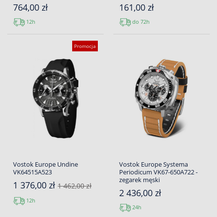
764,00 zł
161,00 zł
12h
do 72h
Promocja
Vostok Europe Undine
Vostok Europe Systema
VK64515A523
Periodicum VK67-650A722 -
zegarek męski
1 376,00 zł
1 462,00 zł
2 436,00 zł
12h
24h