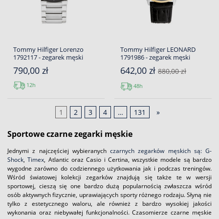
Tommy Hilfiger Lorenzo
Tommy Hilfiger LEONARD
1792117 - zegarek męski
1791986 - zegarek męski
790,00 zł
642,00 zł
880,00 zł
12h
48h
1
2
3
4
…
131
»
Sportowe czarne zegarki męskie
Jednymi z najczęściej wybieranych
czarnych zegarków męskich są: G-
Shock
,
Timex
, Atlantic oraz Casio i Certina, wszystkie modele są bardzo
wygodne zarówno do codziennego użytkowania jak i podczas treningów.
Wśród światowej kolekcji zegarków znajdują się także te w wersji
sportowej, cieszą się one bardzo dużą popularnością zwłaszcza wśród
osób aktywnych fizycznie, uprawiających sporty różnego rodzaju. Słyną nie
tylko z estetycznego waloru, ale również z bardzo wysokiej jakości
wykonania oraz niebywałej funkcjonalności. Czasomierze czarne męskie