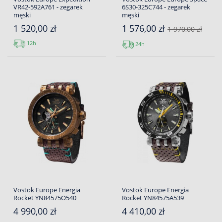
VR42-592A761 - zegarek
6S30-325C744 - zegarek
męski
męski
1 520,00 zł
1 576,00 zł
1 970,00 zł
12h
24h
Vostok Europe Energia
Vostok Europe Energia
Rocket YN84575O540
Rocket YN84575A539
4 990,00 zł
4 410,00 zł