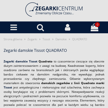
0
»
»
»
»
Strona główna
Zegarki
Tissot
Damskie
QUADRATO
Zegarki damskie Tissot QUADRATO
Zegarki damskie Tissot
Quadrato
to czasomierze cieszące się obecnie
dużym zainteresowaniem z uwagi na budowę. Kwadratowe koperty, które
osadzono zarówno na bransoletach jak i skórzanych paska wyglądając
bardzo ciekawie na damskim nadgarstku, nie wywołując jednak
przesadzenia czy zbędnego zamieszania. Głównie wykorzystanym
materiałem do stworzenia
damskich zegarków z linii Quadrato marki
Tissot
jest antyalergiczna i niekorozyjna stal szlachetna, która zachwyca
osoby borykające się z problemami skórnymi. Niewywoływanie reakcji
alergicznych i podrażnień pozwala na poczucie komfortu użytkowania, co
bez wątpienia zauważą wszyscy z naszego otoczenia. Elementem, który
pozwala polecać te czasomierze dla pań w każdym wieku są bardzo