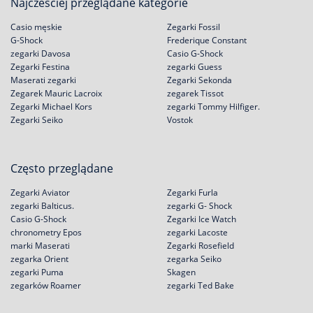
Najcześciej przeglądane kategorie
Casio męskie
Zegarki Fossil
G-Shock
Frederique Constant
zegarki Davosa
Casio G-Shock
Zegarki Festina
zegarki Guess
Maserati zegarki
Zegarki Sekonda
Zegarek Mauric Lacroix
zegarek Tissot
Zegarki Michael Kors
zegarki Tommy Hilfiger.
Zegarki Seiko
Vostok
Często przeglądane
Zegarki Aviator
Zegarki Furla
zegarki Balticus.
zegarki G- Shock
Casio G-Shock
Zegarki Ice Watch
chronometry Epos
zegarki Lacoste
marki Maserati
Zegarki Rosefield
zegarka Orient
zegarka Seiko
zegarki Puma
Skagen
zegarków Roamer
zegarki Ted Bake