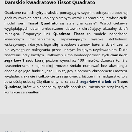
Damskie kwadratowe Tissot Quadrato
Osadzone na nich cyfry arabskie pomagają w szybkim odczytaniu obecnej
godziny również przez kobiety o słabym wzroku, sprawiając, iż właścicielki
modeli serii
Tissot Quadrato
są stale „na czasie”. Wśród ciekawie
wyglądających detali umieszczono datownik określający aktualny dzień
miesiąca. Propozycje linii
Quadrato Tissot
to modele napędzane
kwarcowym mechanizmem, zapewniającym wysoką dokładność
wskazywanych danych. Jego siłę napędową stanowi bateria, dzięki czemu
nie wymaga on nakręcania przed każdym kolejnym użytkowaniem. Duże
znaczenie przy każdym użytkowaniu ma wodoodporność tych
damskich
zegarków Tissot
, której poziom wynosi aż 100 metrów. Oznacza to, iż z
czasomierzami z tej kolekcji możesz śmiało nurkować bez akwalungu,
doceniając jego funkcje. Jeżeli lubisz, gdy z pomocą chronometru możesz
wyglądać ciekawie i całkowicie zrezygnować z biżuterii na nadgarstku to z
pewnością ucieszą Cię diamenty na tarczach
zegarków dla kobiet
Tissot
Quadrato
, które w nienachalny sposób połyskują i mienią się przy każdym
kontakcie ze światłem.