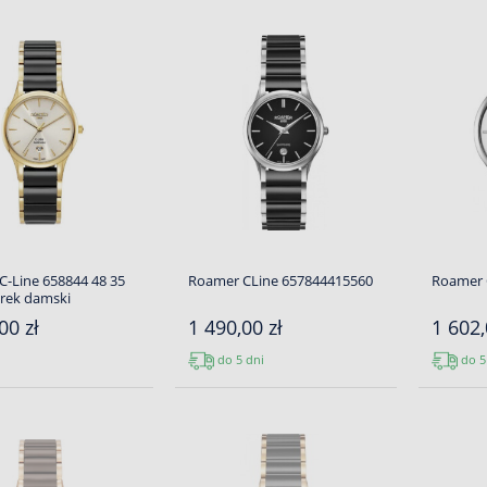
-Line 658844 48 35
Roamer CLine 657844415560
Roamer 
arek damski
00 zł
1 490,00 zł
1 602,
do 5 dni
do 5