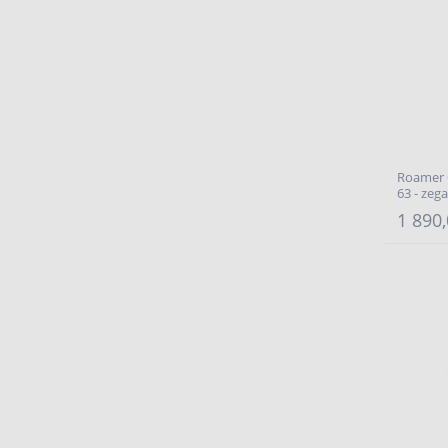
Roamer C
63 - zeg
1 890,