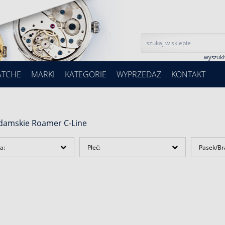
wyszuk
ATCHE
MARKI
KATEGORIE
WYPRZEDAŻ
KONTAKT
 damskie Roamer C-Line
a:
Płeć:
Pasek/Br