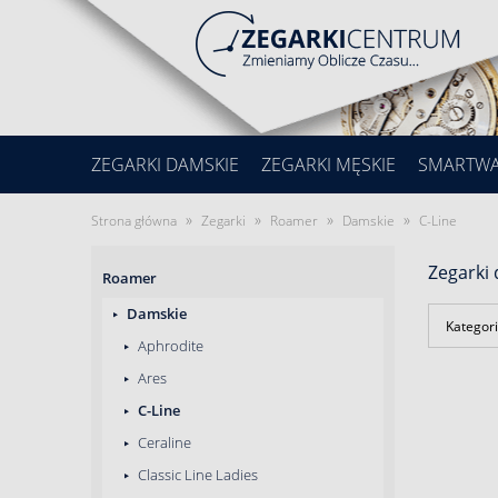
ZEGARKI DAMSKIE
ZEGARKI MĘSKIE
SMARTW
»
»
»
»
Strona główna
Zegarki
Roamer
Damskie
C-Line
Zegarki
Roamer
Damskie
Kategori
Aphrodite
Ares
C-Line
Ceraline
Classic Line Ladies