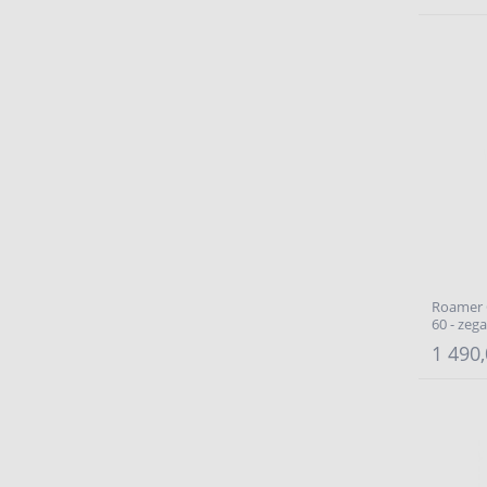
Roamer C
60 - zeg
1 490,