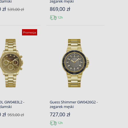
 damski
zegarek męski
0 zł
869,00 zł
539,00 zł
12h
Promocja
OL GW0483L2 -
Guess Shimmer GW0426G2 -
 damski
zegarek męski
0 zł
727,00 zł
959,00 zł
12h