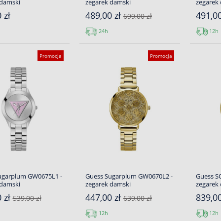
 damski
zegarek damski
zegarek
 zł
489,00 zł
491,0
699,00 zł
24h
12h
Promocja
Promocja
ugarplum GW0675L1 -
Guess Sugarplum GW0670L2 -
Guess S
 damski
zegarek damski
zegarek
 zł
447,00 zł
839,0
539,00 zł
639,00 zł
12h
12h