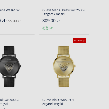
Mens W1161G2
Guess Mens Dress GW0265G8
- zegarek męski
0 zł
809,00 zł
599,00 zł
12h
Promocja
dol GW0502G2 -
Guess Idol GW0502G1 -
 męski
zegarek męski