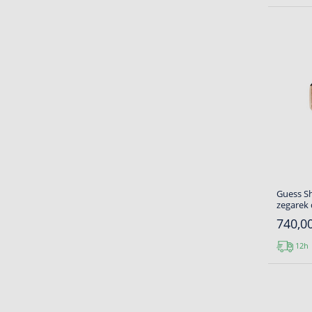
Guess S
zegarek
740,00
12h