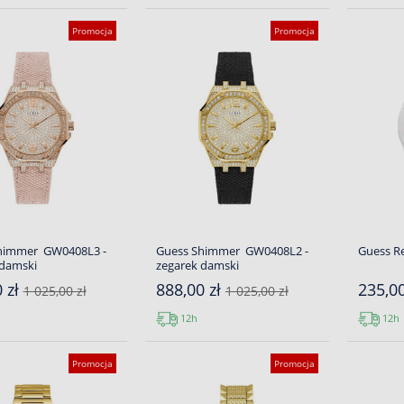
Promocja
Promocja
himmer GW0408L3 -
Guess Shimmer GW0408L2 -
Guess R
 damski
zegarek damski
 zł
888,00 zł
235,0
1 025,00 zł
1 025,00 zł
12h
12h
Promocja
Promocja