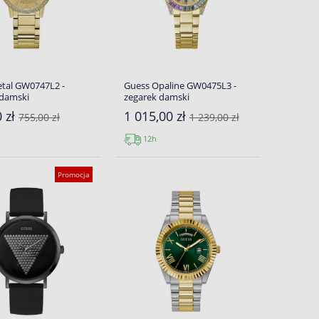
etal GW0747L2 -
Guess Opaline GW0475L3 -
 damski
zegarek damski
0 zł
1 015,00 zł
755,00 zł
1 239,00 zł
12h
Promocja