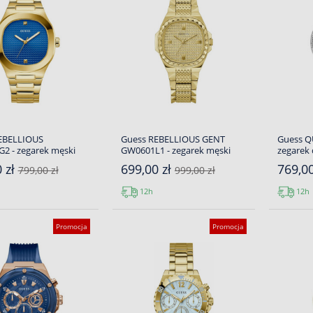
EBELLIOUS
Guess REBELLIOUS GENT
Guess Q
2 - zegarek męski
GW0601L1 - zegarek męski
zegarek
 zł
699,00 zł
769,0
799,00 zł
999,00 zł
12h
12h
Promocja
Promocja