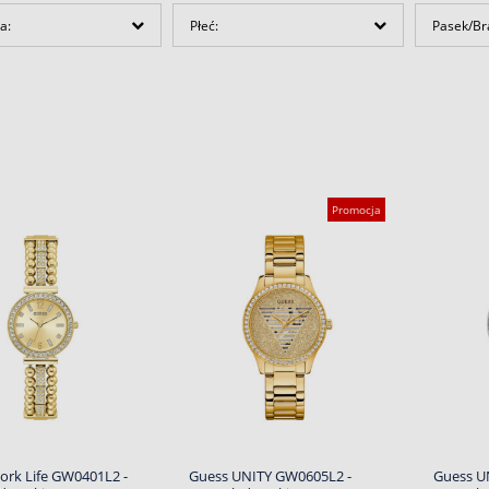
a:
Płeć:
Pasek/Br
Promocja
ork Life GW0401L2 -
Guess UNITY GW0605L2 -
Guess U