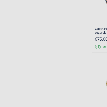
Guess P
zegarek
675,00
12h