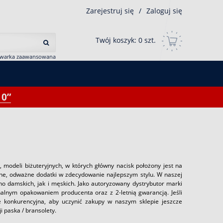
Zarejestruj się
/
Zaloguj się
Twój koszyk:
0
szt.
iwarka zaawansowana
0”
 modeli biżuteryjnych, w których główny nacisk położony jest na
aźne, odważne dodatki w zdecydowanie najlepszym stylu. W naszej
o damskich, jak i męskich. Jako autoryzowany dystrybutor marki
nalnym opakowaniem producenta oraz z 2-letnią gwarancją. Jeśli
 konkurencyjna, aby uczynić zakupy w naszym sklepie jeszcze
i paska / bransolety.