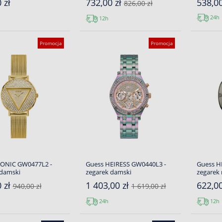
 zł
732,00 zł
538,00
826,00 zł
24h
12h
Promocja
Promocja
CONIC GW0477L2 -
Guess HEIRESS GW0440L3 -
Guess H
 damski
zegarek damski
zegarek
 zł
1 403,00 zł
622,0
940,00 zł
1 619,00 zł
24h
12h