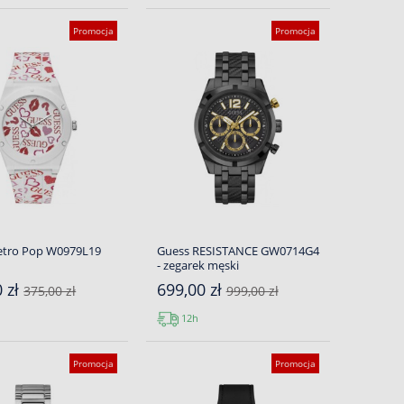
Promocja
Promocja
etro Pop W0979L19
Guess RESISTANCE GW0714G4
- zegarek męski
0 zł
699,00 zł
375,00 zł
999,00 zł
12h
Promocja
Promocja