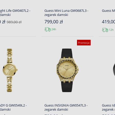
ght Life GW0407L2 -
Guess Mini Luna GW0687L3 -
Guess 
 damski
zegarek damski
 zł
799,00 zł
419,0
989,00 zł
24h
12h
Promocja
ADY G GW0549L2 -
Guess INSIGNIA GW0547L3 -
Guess I
 damski
zegarek damski
zegarek