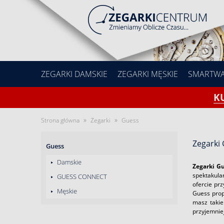
ZEGARKI DAMSKIE
ZEGARKI MĘSKIE
SMARTW
K
»
»
Strona główna
Zegarki
Guess
Zegarki
Guess
Damskie
Zegarki G
spektakula
GUESS CONNECT
ofercie pr
Męskie
Guess prop
masz takie
przyjemniej