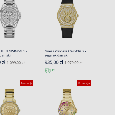
UEEN GW0464L1 -
Guess Princess GW0439L2 -
 damski
zegarek damski
0 zł
935,00 zł
1 099,00 zł
1 079,00 zł
12h
Promocja
Promocja