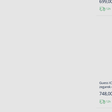
699,00
12h
Guess I
zegarek
748,00
12h