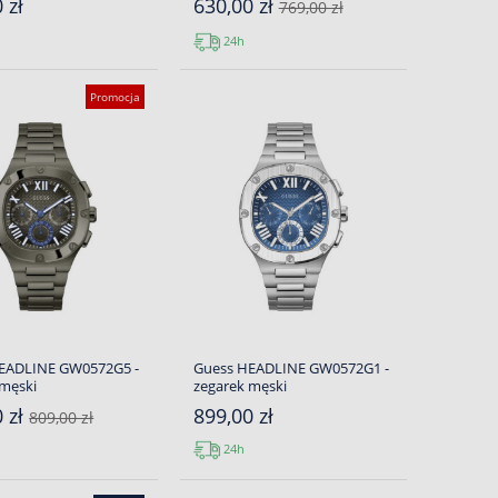
 zł
630,00 zł
769,00 zł
24h
Promocja
EADLINE GW0572G5 -
Guess HEADLINE GW0572G1 -
 męski
zegarek męski
0 zł
899,00 zł
809,00 zł
24h