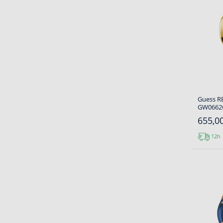
Guess R
GW0662G
655,00
12h