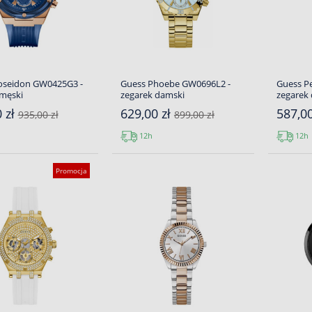
oseidon GW0425G3 -
Guess Phoebe GW0696L2 -
Guess P
 męski
zegarek damski
zegarek
 zł
629,00 zł
587,0
935,00 zł
899,00 zł
12h
12h
Promocja