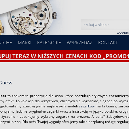
wyszuk
ATCHE
MARKI
KATEGORIE
WYPRZEDAŻ
KONTAKT
UPUJ TERAZ W NIŻSZYCH CENACH KOD „PROMO1
 Guess
uess
to znakomita propozycja dla osób, które poszukują stylowych czasomierzy,
rny efekt. To kolekcja dla wszystkich, chcących się wyróżniać, sięgnąć po wyr
zygotowaliśmy szeroką gamę najlepszych modeli
zegarków
marki Guess, zarówn
onujemy jedynie oryginalne zegarki wraz z instrukcją w języku polskim, orygi
 życzenie - zapakujemy wybrany zegarek na prezent. A cena? Zdecydowanie
szymi, niż są. Dla pełni Twojej wygody oferujemy także bezpłatną usługę regulacj