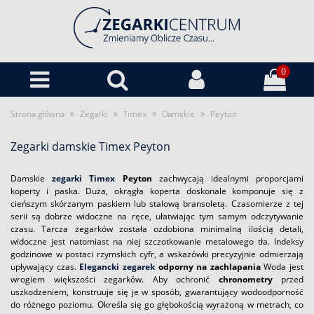
0
»
»
»
»
Strona główna
Zegarki
Timex
Damskie
Peyton
Zegarki damskie Timex Peyton
Damskie
zegarki Timex
Peyton
zachwycają idealnymi proporcjami
koperty i paska. Duża, okrągła koperta doskonale komponuje się z
cieńszym skórzanym paskiem lub stalową bransoletą. Czasomierze z tej
serii są dobrze widoczne na ręce, ułatwiając tym samym odczytywanie
czasu. Tarcza zegarków została ozdobiona minimalną ilością detali,
widoczne jest natomiast na niej szczotkowanie metalowego tła. Indeksy
godzinowe w postaci rzymskich cyfr, a wskazówki precyzyjnie odmierzają
upływający czas.
Elegancki zegarek
odporny na zachlapania
Woda jest
wrogiem większości zegarków. Aby ochronić
chronometry
przed
uszkodzeniem, konstruuje się je w sposób, gwarantujący wodoodporność
do różnego poziomu. Określa się go głębokością wyrażoną w metrach, co