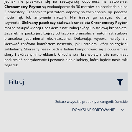
jednak nie przekłada się na rzeczywistą odporność na zatopienie.
Chronometry Peyton
są wodoodporne do 30 metrów, co przekłada się na
3 atmosfery. Czasomierz jest zatem odporny na zachlapania, np. podczas
mycia rąk lub zmywania naczyń. Nie trzeba go ściągać do tej
czynności.
Skórzany pasek czy stalowa bransoleta
Chronometry Peyton
można zakupić w opcji z paskiem z naturalnej skóry lub stalową bransoletą.
Zegarek na pasku jest lżejszy od tego na bransolecie, natomiast stalowa
bransoleta jest niemal niezniszczalna. Dokonując wyboru, należy się
kierować zarówno komfortem noszenia, jak i strojem, który najczęściej
zakładamy. Skórzany pasek będzie ładnie komponować się z obuwiem ze
skóry i skórzanymi torebkami. Chłodna stal bransolety może natomiast
podkreślać zdecydowanie i pewność siebie kobiety, która będzie nosić taki
zegarek.
Filtruj
Zobacz wszystkie produkty z kategorii:
Damskie
DOMYŚLNE SORTOWANIE