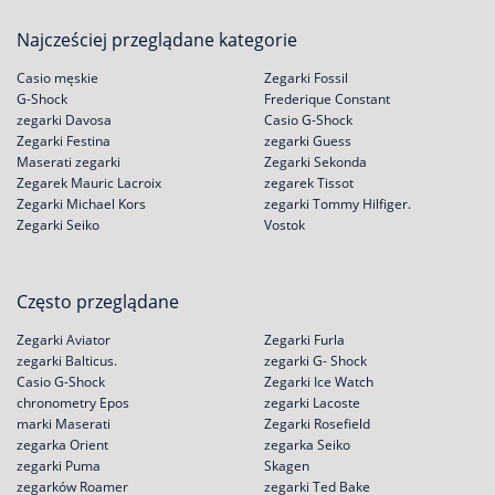
Najcześciej przeglądane kategorie
Casio męskie
Zegarki Fossil
G-Shock
Frederique Constant
zegarki Davosa
Casio G-Shock
Zegarki Festina
zegarki Guess
Maserati zegarki
Zegarki Sekonda
Zegarek Mauric Lacroix
zegarek Tissot
Zegarki Michael Kors
zegarki Tommy Hilfiger.
Zegarki Seiko
Vostok
Często przeglądane
Zegarki Aviator
Zegarki Furla
zegarki Balticus.
zegarki G- Shock
Casio G-Shock
Zegarki Ice Watch
chronometry Epos
zegarki Lacoste
marki Maserati
Zegarki Rosefield
zegarka Orient
zegarka Seiko
zegarki Puma
Skagen
zegarków Roamer
zegarki Ted Bake