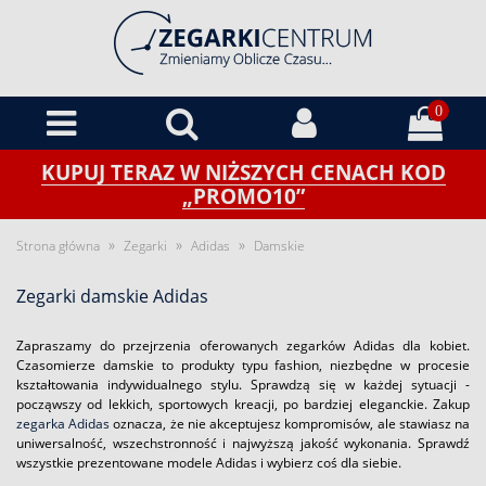
0
KUPUJ TERAZ W NIŻSZYCH CENACH KOD
„PROMO10”
»
»
»
Strona główna
Zegarki
Adidas
Damskie
Zegarki damskie Adidas
Zapraszamy do przejrzenia oferowanych zegarków Adidas dla kobiet.
Czasomierze damskie to produkty typu fashion, niezbędne w procesie
kształtowania indywidualnego stylu. Sprawdzą się w każdej sytuacji -
począwszy od lekkich, sportowych kreacji, po bardziej eleganckie. Zakup
zegarka Adidas
oznacza, że nie akceptujesz kompromisów, ale stawiasz na
uniwersalność, wszechstronność i najwyższą jakość wykonania. Sprawdź
wszystkie prezentowane modele Adidas i wybierz coś dla siebie.