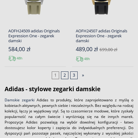
AOFH24509 adidas Originals
AOFH24507 adidas Originals
Expression One - zegarek
Expression One - zegarek
damski
damski
584,00 zł
489,00 zł
699,00 zł
48h
48h
1
2
3
»
Adidas - stylowe zegarki damskie
Damskie zegarki
Adidas to produkty, które zaprojektowano z myślą o
kobietach aktywnych, pewnych siebie i niezależnych. Bez względu na rodzaj
kolekcji, łączy je wyjątkowy styl. Są to czasomierze modowe, które zyskały
popularność na całym świecie i wyróżniają się na tle innych marek.
Propozycje Adidas pozwalają na wybór dowolnej konfiguracji - łatwo
dostosujesz kolor koperty i zapięcia do indywidualnych preferencji. Do
dyspozycji pań pozostaje pasek, najczęściej wykonany z wysokiej jakości