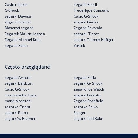
Casio męskie
Zegarki Fossil
G-Shock
Frederique Constant
zegarki Davosa
Casio G-Shock
Zegarki Festina
zegarki Guess
Maserati zegarki
Zegarki Sekonda
Zegarek Mauric Lacroix
zegarek Tissot
Zegarki Michael Kors
zegarki Tommy Hilfiger.
Zegarki Seiko
Vostok
Często przeglądane
Zegarki Aviator
Zegarki Furla
zegarki Balticus.
zegarki G- Shock
Casio G-Shock
Zegarki Ice Watch
chronometry Epos
zegarki Lacoste
marki Maserati
Zegarki Rosefield
zegarka Orient
zegarka Seiko
zegarki Puma
Skagen
zegarków Roamer
zegarki Ted Bake