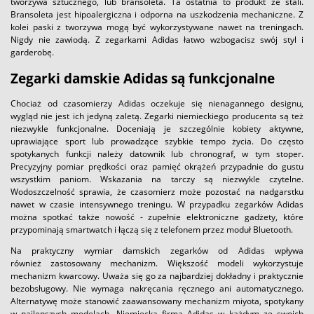
tworzywa sztucznego, lub bransoleta. Ta ostatnia to produkt ze stali.
Bransoleta jest hipoalergiczna i odporna na uszkodzenia mechaniczne. Z
kolei paski z tworzywa mogą być wykorzystywane nawet na treningach.
Nigdy nie zawiodą. Z zegarkami Adidas łatwo wzbogacisz swój styl i
garderobę.
Zegarki damskie Adidas są funkcjonalne
Chociaż od czasomierzy Adidas oczekuje się nienagannego designu,
wygląd nie jest ich jedyną zaletą. Zegarki niemieckiego producenta są też
niezwykle funkcjonalne. Doceniają je szczególnie kobiety aktywne,
uprawiające sport lub prowadzące szybkie tempo życia. Do często
spotykanych funkcji należy datownik lub chronograf, w tym stoper.
Precyzyjny pomiar prędkości oraz pamięć okrążeń przypadnie do gustu
wszystkim paniom. Wskazania na tarczy są niezwykle czytelne.
Wodoszczelność sprawia, że czasomierz może pozostać na nadgarstku
nawet w czasie intensywnego treningu. W przypadku zegarków Adidas
można spotkać także nowość - zupełnie elektroniczne gadżety, które
przypominają smartwatch i łączą się z telefonem przez moduł Bluetooth.
Na praktyczny wymiar damskich zegarków od Adidas wpływa
również zastosowany mechanizm. Większość modeli wykorzystuje
mechanizm kwarcowy. Uważa się go za najbardziej dokładny i praktycznie
bezobsługowy. Nie wymaga nakręcania ręcznego ani automatycznego.
Alternatywę może stanowić zaawansowany mechanizm miyota, spotykany
w najlepszych modelach. Niemiecka firma Adidas w każdym ze swoich