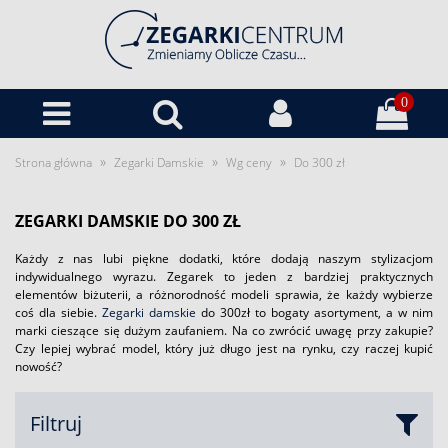
0
»
»
»
Strona główna
Zegarki Damskie
Wg ceny
Do 300 zł
ZEGARKI DAMSKIE DO 300 ZŁ
Każdy z nas lubi piękne dodatki, które dodają naszym stylizacjom
indywidualnego wyrazu. Zegarek to jeden z bardziej praktycznych
elementów biżuterii, a różnorodność modeli sprawia, że każdy wybierze
coś dla siebie.
Zegarki damskie
do 300zł to bogaty asortyment, a w nim
marki cieszące się dużym zaufaniem. Na co zwrócić uwagę przy zakupie?
Czy lepiej wybrać model, który już długo jest na rynku, czy raczej kupić
nowość?
Filtruj