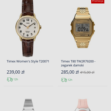
Promocja
Timex Women's Style T20071
Timex T80 TW2R79200 -
zegarek damski
239,00 zł
285,00 zł
415,00 zł
12h
12h