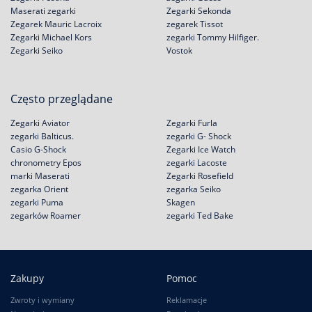
Maserati zegarki
Zegarki Sekonda
Zegarek Mauric Lacroix
zegarek Tissot
Zegarki Michael Kors
zegarki Tommy Hilfiger.
Zegarki Seiko
Vostok
Często przeglądane
Zegarki Aviator
Zegarki Furla
zegarki Balticus.
zegarki G- Shock
Casio G-Shock
Zegarki Ice Watch
chronometry Epos
zegarki Lacoste
marki Maserati
Zegarki Rosefield
zegarka Orient
zegarka Seiko
zegarki Puma
Skagen
zegarków Roamer
zegarki Ted Bake
Zakupy
Pomoc
Zwroty i wymiany
Reklamacje