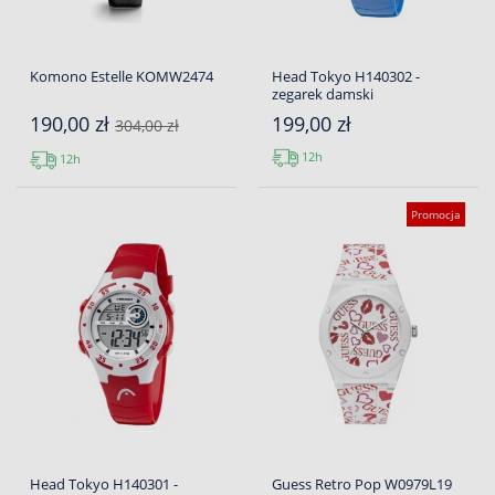
Komono Estelle KOMW2474
Head Tokyo H140302 -
zegarek damski
190,00 zł
199,00 zł
304,00 zł
12h
12h
Promocja
Head Tokyo H140301 -
Guess Retro Pop W0979L19