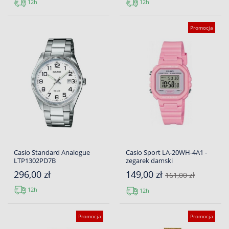
12h
12h
Promocja
Casio Standard Analogue
Casio Sport LA-20WH-4A1 -
LTP1302PD7B
zegarek damski
296,00 zł
149,00 zł
161,00 zł
12h
12h
Promocja
Promocja