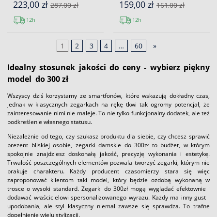
223,00 zł
159,00 zł
287,00 zł
161,00 zł
12h
12h
1
2
3
4
…
60
»
Idealny stosunek jakości do ceny - wybierz piękny
model do 300 zł
Wszyscy dziś korzystamy ze smartfonów, które wskazują dokładny czas,
jednak w klasycznych zegarkach na rękę tkwi tak ogromy potencjał, że
zainteresowanie nimi nie maleje. To nie tylko funkcjonalny dodatek, ale też
podkreślenie własnego statusu.
Niezależnie od tego, czy szukasz produktu dla siebie, czy chcesz sprawić
prezent bliskiej osobie, zegarki damskie do 300zł to budżet, w którym
spokojnie znajdziesz doskonałą jakość, precyzję wykonania i estetykę.
Trwałość poszczególnych elementów pozwala tworzyć zegarki, którym nie
brakuje charakteru. Każdy producent czasomierzy stara się więc
zaproponować klientom taki model, który będzie ozdobą wykonaną w
trosce o wysoki standard. Zegarki do 300zł mogą wyglądać efektownie i
dodawać właścicielowi spersonalizowanego wyrazu. Każdy ma inny gust i
upodobania, ale styl klasyczny niemal zawsze się sprawdza. To trafne
dopełnienie wielu stylizacji.