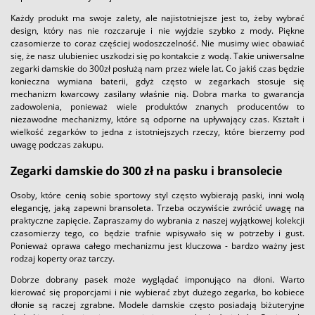
Każdy produkt ma swoje zalety, ale najistotniejsze jest to, żeby wybrać
design, który nas nie rozczaruje i nie wyjdzie szybko z mody. Piękne
czasomierze to coraz częściej wodoszczelność. Nie musimy wiec obawiać
się, że nasz ulubieniec uszkodzi się po kontakcie z wodą. Takie uniwersalne
zegarki damskie do 300zł posłużą nam przez wiele lat. Co jakiś czas będzie
konieczna wymiana baterii, gdyż często w zegarkach stosuje się
mechanizm kwarcowy zasilany właśnie nią. Dobra marka to gwarancja
zadowolenia, ponieważ wiele produktów znanych producentów to
niezawodne mechanizmy, które są odporne na upływający czas. Kształt i
wielkość zegarków to jedna z istotniejszych rzeczy, które bierzemy pod
uwagę podczas zakupu.
Zegarki damskie do 300 zł na pasku i bransolecie
Osoby, które cenią sobie sportowy styl często wybierają paski, inni wolą
elegancję, jaką zapewni bransoleta. Trzeba oczywiście zwrócić uwagę na
praktyczne zapięcie. Zapraszamy do wybrania z naszej wyjątkowej kolekcji
czasomierzy tego, co będzie trafnie wpisywało się w potrzeby i gust.
Ponieważ oprawa całego mechanizmu jest kluczowa - bardzo ważny jest
rodzaj koperty oraz tarczy.
Dobrze dobrany pasek może wyglądać imponująco na dłoni. Warto
kierować się proporcjami i nie wybierać zbyt dużego zegarka, bo kobiece
dłonie są raczej zgrabne. Modele damskie często posiadają biżuteryjne