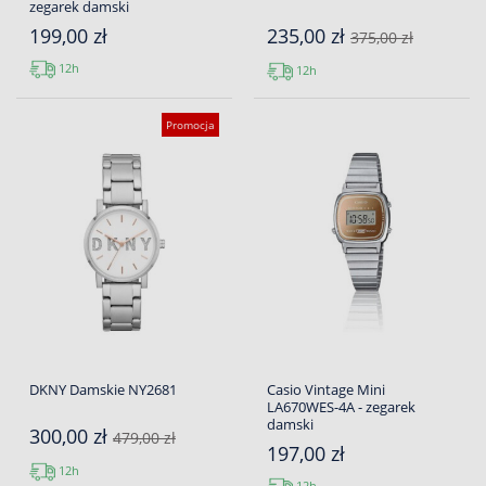
zegarek damski
199,00 zł
235,00 zł
375,00 zł
12h
12h
Promocja
DKNY Damskie NY2681
Casio Vintage Mini
LA670WES-4A - zegarek
damski
300,00 zł
479,00 zł
197,00 zł
12h
12h