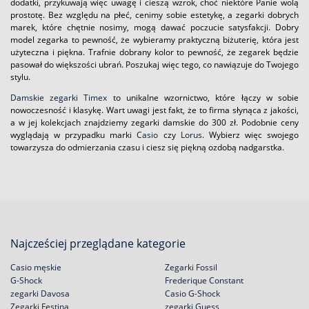
dodatki, przykuwają więc uwagę i cieszą wzrok, choć niektóre Panie wolą
prostotę. Bez względu na płeć, cenimy sobie estetykę, a zegarki dobrych
marek, które chętnie nosimy, mogą dawać poczucie satysfakcji. Dobry
model zegarka to pewność, że wybieramy praktyczną biżuterię, która jest
użyteczna i piękna. Trafnie dobrany kolor to pewność, że zegarek będzie
pasował do większości ubrań. Poszukaj więc tego, co nawiązuje do Twojego
stylu.
Damskie zegarki Timex
to unikalne wzornictwo, które łączy w sobie
nowoczesność i klasykę. Wart uwagi jest fakt, że to firma słynąca z jakości,
a w jej kolekcjach znajdziemy zegarki damskie do 300 zł. Podobnie ceny
wyglądają w przypadku marki
Casio
czy
Lorus
. Wybierz więc swojego
towarzysza do odmierzania czasu i ciesz się piękną ozdobą nadgarstka.
Najcześciej przeglądane kategorie
Casio męskie
Zegarki Fossil
G-Shock
Frederique Constant
zegarki Davosa
Casio G-Shock
Zegarki Festina
zegarki Guess