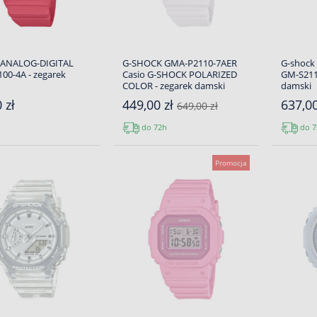
 ANALOG-DIGITAL
G-SHOCK GMA-P2110-7AER
G-shock
00-4A - zegarek
Casio G-SHOCK POLARIZED
GM-S211
COLOR - zegarek damski
damski
 zł
449,00 zł
637,0
649,00 zł
do 72h
do 7
Promocja