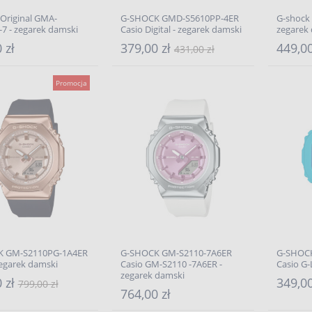
Original GMA-
G-SHOCK GMD-S5610PP-4ER
G-shock
7 - zegarek damski
Casio Digital - zegarek damski
zegarek
 zł
379,00 zł
449,00
431,00 zł
Promocja
K GM-S2110PG-1A4ER
G-SHOCK GM-S2110-7A6ER
G-SHOCK
zegarek damski
Casio GM-S2110 -7A6ER -
Casio G-
zegarek damski
 zł
349,0
799,00 zł
764,00 zł