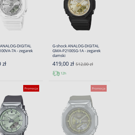
 ANALOG-DIGITAL
G-shock ANALOG-DIGITAL
00VA-7A - zegarek
GMA-P2100SG-1A - zegarek
damski
 zł
419,00 zł
512,00 zł
12h
Promocja
Promocja