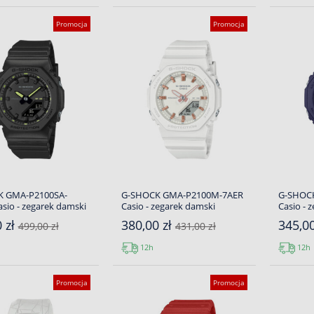
Promocja
Promocja
 GMA-P2100SA-
G-SHOCK GMA-P2100M-7AER
G-SHOC
sio - zegarek damski
Casio - zegarek damski
Casio - 
 zł
380,00 zł
345,0
499,00 zł
431,00 zł
12h
12h
Promocja
Promocja