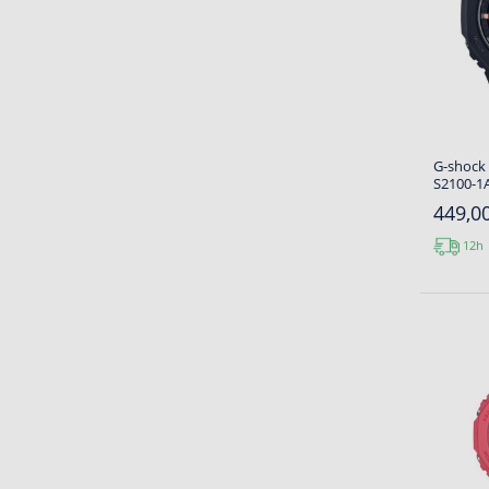
G-shock 
S2100-1A
449,00
12h