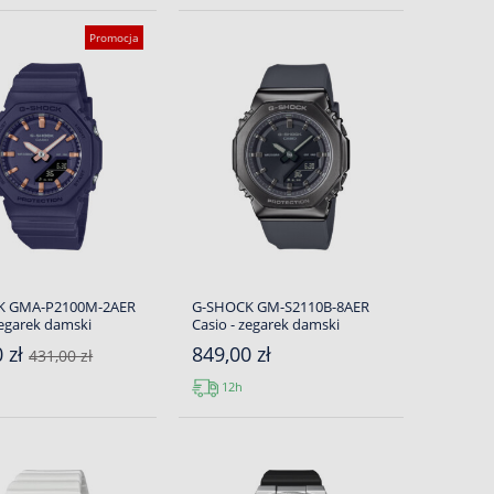
Promocja
K GMA-P2100M-2AER
G-SHOCK GM-S2110B-8AER
zegarek damski
Casio - zegarek damski
0 zł
849,00 zł
431,00 zł
12h