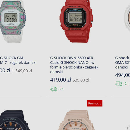
 G-SHOCK GM-
G-SHOCK DWN-5600-4ER
G-shock
M-7 - zegarek damski
Casio G-SHOCK NANO - w
GMA-S21
formie pierścionka - zegarek
damski
00 zł
1 349,00 zł
damski
494,00
419,00 zł
539,00 zł
12h
12h
Promocja