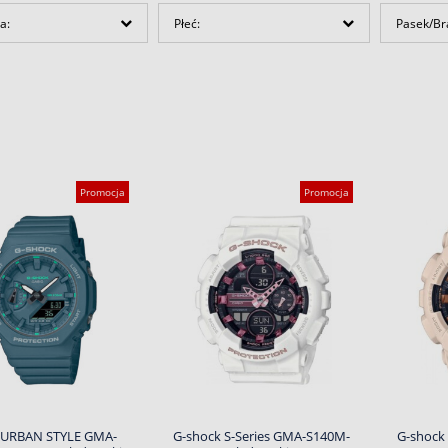
a:
Płeć:
Pasek/Br
Promocja
Promocja
 URBAN STYLE GMA-
G-shock S-Series GMA-S140M-
G-shock