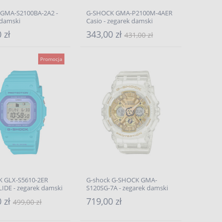
 GMA-S2100BA-2A2 -
G-SHOCK GMA-P2100M-4AER
 damski
Casio - zegarek damski
 zł
343,00 zł
431,00 zł
Promocja
 GLX-S5610-2ER
G-shock G-SHOCK GMA-
LIDE - zegarek damski
S120SG-7A - zegarek damski
0 zł
719,00 zł
499,00 zł