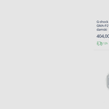
G-shock
GMA-P21
damski
404,00
12h