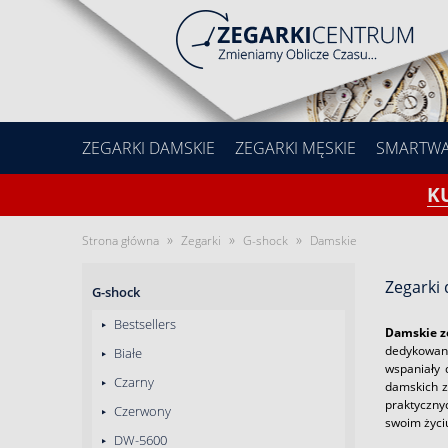
ZEGARKI DAMSKIE
ZEGARKI MĘSKIE
SMARTW
K
»
»
»
Strona główna
Zegarki
G-shock
Damskie
Zegarki
G-shock
Bestsellers
Damskie z
dedykowany
Białe
wspaniały 
Czarny
damskich z
praktyczny
Czerwony
swoim życi
DW-5600