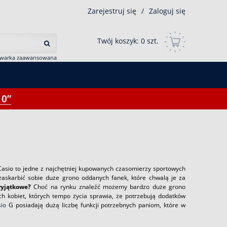
Zarejestruj się
/
Zaloguj się
Twój koszyk:
0
szt.
iwarka zaawansowana
0”
Casio to jedne z najchętniej kupowanych czasomierzy sportowych
zaskarbić sobie duże grono oddanych fanek, które chwalą je za
yjątkowe?
Choć na rynku znaleźć możemy bardzo duże grono
ych kobiet, których tempo życia sprawia, że potrzebują dodatków
sio
G posiadają dużą liczbę funkcji potrzebnych paniom, które w