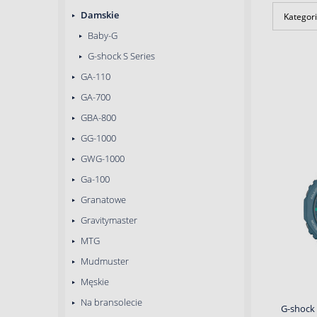
Damskie
Kategori
Baby-G
G-shock S Series
GA-110
GA-700
GBA-800
GG-1000
GWG-1000
Ga-100
Granatowe
Gravitymaster
MTG
Mudmuster
Męskie
Na bransolecie
G-shock