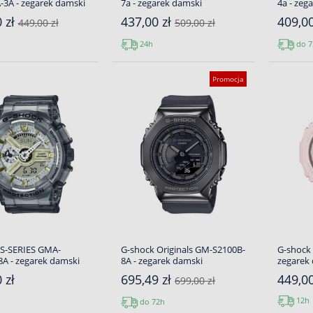
3A - zegarek damski
7a - zegarek damski
4a - zeg
 zł
437,00 zł
409,0
449,00 zł
509,00 zł
24h
do 7
Promocja
 S-SERIES GMA-
G-shock Originals GM-S2100B-
G-shock
A - zegarek damski
8A - zegarek damski
zegarek
 zł
695,49 zł
449,00
699,00 zł
12h
do 72h