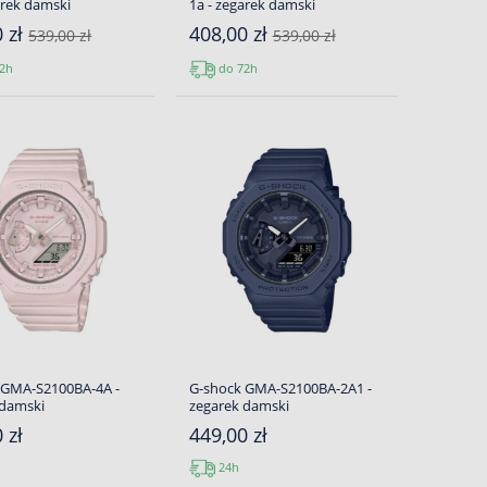
arek damski
1a - zegarek damski
0 zł
408,00 zł
539,00 zł
539,00 zł
2h
do 72h
 GMA-S2100BA-4A -
G-shock GMA-S2100BA-2A1 -
 damski
zegarek damski
 zł
449,00 zł
24h