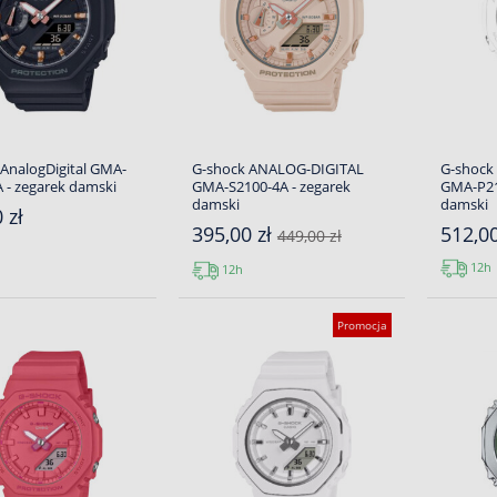
AnalogDigital GMA-
G-shock ANALOG-DIGITAL
G-shock
 - zegarek damski
GMA-S2100-4A - zegarek
GMA-P21
damski
damski
 zł
395,00 zł
512,00
449,00 zł
12h
12h
Promocja