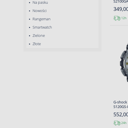
S2100GA-
Na pasku
349,00
Nowości
12h
Rangeman
Smartwatch
Zielone
Złote
G-shock
S120GS-8
552,00
24h