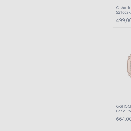
G-shock 
S2100SK-
499,00
G-SHOC
Casio - 
664,00