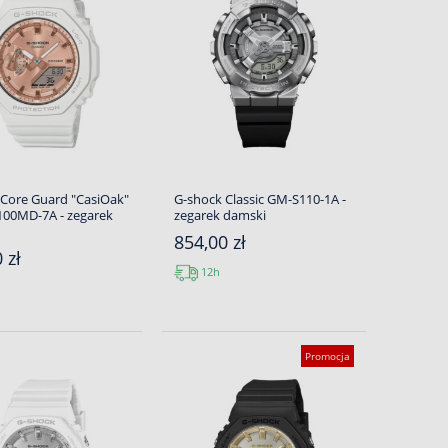
 Core Guard "CasiOak"
G-shock Classic GM-S110-1A -
00MD-7A - zegarek
zegarek damski
854,00 zł
 zł
12h
Promocja