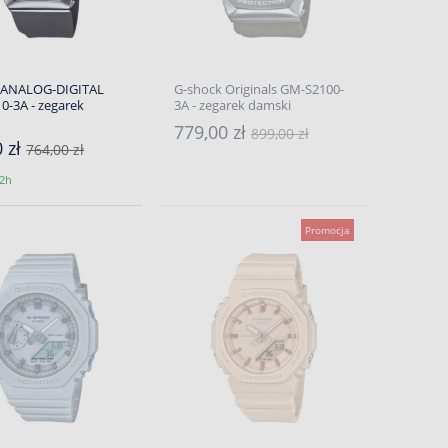
 ANALOG-DIGITAL
G-shock Originals GM-S2100-
0-3A - zegarek
3A - zegarek damski
779,00 zł
899,00 zł
0 zł
764,00 zł
2h
Promocja