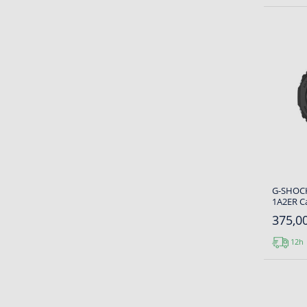
G-SHOCK
1A2ER Ca
375,00
12h