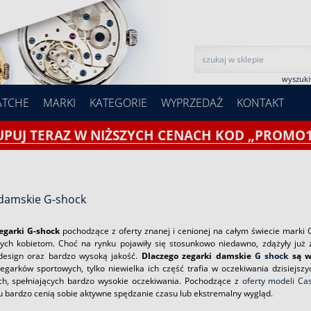
wyszuk
ATCHE
MARKI
KATEGORIE
WYPRZEDAŻ
KONTAKT
UPUJ TERAZ W NIŻSZYCH CENACH KOD „PROMO1
 damskie G-shock
egarki G-shock
pochodzące z oferty znanej i cenionej na całym świecie marki 
ch kobietom. Choć na rynku pojawiły się stosunkowo niedawno, zdążyły już 
design oraz bardzo wysoką jakość.
Dlaczego zegarki damskie
G shock
są w
egarków sportowych, tylko niewielka ich część trafia w oczekiwania dzisiejsz
ch, spełniających bardzo wysokie oczekiwania. Pochodzące z
oferty modeli Ca
u bardzo cenią sobie aktywne spędzanie czasu lub ekstremalny wygląd.