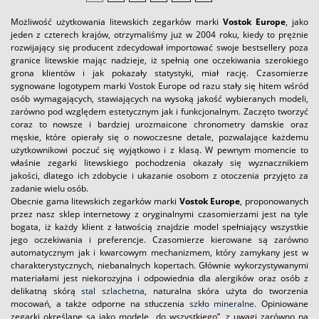
Możliwość użytkowania litewskich zegarków marki
Vostok Europe
, jako
jeden z czterech krajów, otrzymaliśmy już w 2004 roku, kiedy to prężnie
rozwijający się producent zdecydował importować swoje bestsellery poza
granice litewskie mając nadzieje, iż spełnią one oczekiwania szerokiego
grona klientów i jak pokazały statystyki, miał rację. Czasomierze
sygnowane logotypem marki Vostok Europe od razu stały się hitem wśród
osób wymagających, stawiających na wysoką jakość wybieranych modeli,
zarówno pod względem estetycznym jak i funkcjonalnym. Zaczęto tworzyć
coraz to nowsze i bardziej urozmaicone chronometry damskie oraz
męskie, które opierały się o nowoczesne detale, pozwalające każdemu
użytkownikowi poczuć się wyjątkowo i z klasą. W pewnym momencie to
właśnie zegarki litewskiego pochodzenia okazały się wyznacznikiem
jakości, dlatego ich zdobycie i ukazanie osobom z otoczenia przyjęto za
zadanie wielu osób.
Obecnie gama litewskich zegarków marki
Vostok Europe
, proponowanych
przez nasz sklep internetowy z oryginalnymi czasomierzami jest na tyle
bogata, iż każdy klient z łatwością znajdzie model spełniający wszystkie
jego oczekiwania i preferencje. Czasomierze kierowane są zarówno
automatycznym jak i kwarcowym mechanizmem, który zamykany jest w
charakterystycznych, niebanalnych kopertach. Głównie wykorzystywanymi
materiałami jest niekorozyjna i odpowiednia dla alergików oraz osób z
delikatną skórą
stal szlachetna
, naturalna skóra użyta do tworzenia
mocowań, a także odporne na stłuczenia
szkło mineralne
. Opiniowane
zegarki określane są jako modele „do wszystkiego”, z uwagi zarówno na