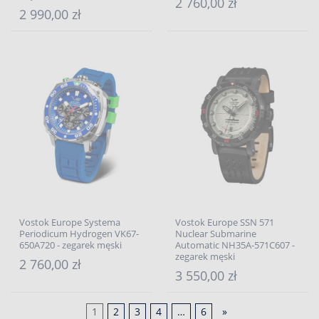
2 760,00 zł
2 990,00 zł
Vostok Europe Systema
Vostok Europe SSN 571
Periodicum Hydrogen VK67-
Nuclear Submarine
650A720 - zegarek męski
Automatic NH35A-571C607 -
zegarek męski
2 760,00 zł
3 550,00 zł
1
2
3
4
…
6
»