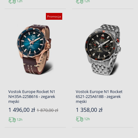
12h
12h
Promocja
Vostok Europe Rocket N1
Vostok Europe N1 Rocket
NH35A-225B616 - zegarek
6S21-225A618B - zegarek
męski
męski
1 496,00 zł
1 358,00 zł
1 870,00 zł
12h
12h