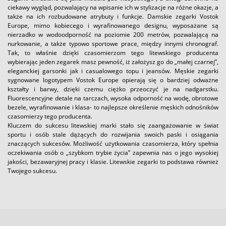
ciekawy wygląd, pozwalający na wpisanie ich w stylizacje na różne okazje, a
także na ich rozbudowane atrybuty i funkcje. Damskie zegarki Vostok
Europe, mimo kobiecego i wyrafinowanego designu, wyposażane są
nierzadko w wodoodporność na poziomie 200 metrów, pozwalającą na
nurkowanie, a także typowo sportowe prace, między innymi chronograf.
Tak, to właśnie dzięki czasomierzom tego litewskiego producenta
wybierając jeden zegarek masz pewność, iż założysz go do „małej czarnej”,
eleganckiej garsonki jak i casualowego topu i jeansów. Męskie zegarki
sygnowane logotypem Vostok Europe opierają się o bardziej odważne
kształty i barwy, dzięki czemu ciężko przeoczyć je na nadgarstku.
Fluorescencyjne detale na tarczach, wysoka odporność na wodę, obrotowe
bezele, wyrafinowanie i klasa- to najlepsze określenie męskich odnośników
czasomierzy tego producenta.
Kluczem do sukcesu litewskiej marki stało się zaangażowanie w świat
sportu i osób stale dążących do rozwijania swoich paski i osiągania
znaczących sukcesów. Możliwość użytkowania czasomierza, który spełnia
oczekiwania osób o „szybkom trybie życia” zapewnia nas o jego wysokiej
jakości, bezawaryjnej pracy i klasie. Litewskie zegarki to podstawa również
Twojego sukcesu.