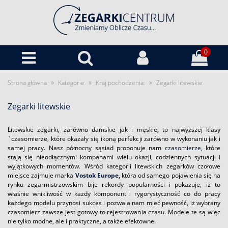
0
»
»
»
Strona główna
Kategorie
Kraj pochodzenia:
Zegarki litewskie
Zegarki litewskie
Litewskie zegarki, zarówno damskie jak i męskie, to najwyższej klasy
`czasomierze, które okazały się ikoną perfekcji zarówno w wykonaniu jak i
samej pracy. Nasz północny sąsiad proponuje nam
czasomierze
, które
stają się nieodłącznymi kompanami wielu okazji, codziennych sytuacji i
wyjątkowych momentów. Wśród kategorii litewskich zegarków czołowe
miejsce zajmuje marka
Vostok Europe
,
która od samego pojawienia się na
rynku zegarmistrzowskim bije rekordy popularności i pokazuje, iż to
właśnie wnikliwość w każdy komponent i rygorystyczność co do pracy
każdego modelu przynosi sukces i pozwala nam mieć pewność, iż wybrany
czasomierz zawsze jest gotowy to rejestrowania czasu. Modele te są więc
nie tylko modne, ale i praktyczne, a także efektowne.