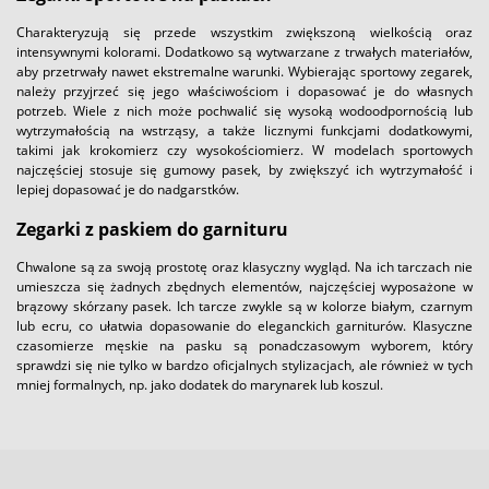
Charakteryzują się przede wszystkim zwiększoną wielkością oraz
intensywnymi kolorami. Dodatkowo są wytwarzane z trwałych materiałów,
aby przetrwały nawet ekstremalne warunki. Wybierając sportowy zegarek,
należy przyjrzeć się jego właściwościom i dopasować je do własnych
potrzeb. Wiele z nich może pochwalić się wysoką wodoodpornością lub
wytrzymałością na wstrząsy, a także licznymi funkcjami dodatkowymi,
takimi jak krokomierz czy wysokościomierz. W modelach sportowych
najczęściej stosuje się gumowy pasek, by zwiększyć ich wytrzymałość i
lepiej dopasować je do nadgarstków.
Zegarki z paskiem do garnituru
Chwalone są za swoją prostotę oraz klasyczny wygląd. Na ich tarczach nie
umieszcza się żadnych zbędnych elementów, najczęściej wyposażone w
brązowy skórzany pasek. Ich tarcze zwykle są w kolorze białym, czarnym
lub ecru, co ułatwia dopasowanie do eleganckich garniturów. Klasyczne
czasomierze męskie na pasku są ponadczasowym wyborem, który
sprawdzi się nie tylko w bardzo oficjalnych stylizacjach, ale również w tych
mniej formalnych, np. jako dodatek do marynarek lub koszul.