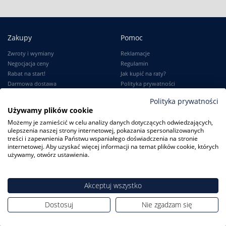
Zakupy
Pomoc
Zwroty i wymiany
Reklamacje
Negocjacja ceny
Regulamin
Rabat na start!
Jak kupić na raty?
Darmowa dostawa
Polityka prywatności
Serwisy zegarków
Polityka prywatności
Zużyty sprzęt
Używamy plików cookie
Możemy je zamieścić w celu analizy danych dotyczących odwiedzających,
ulepszenia naszej strony internetowej, pokazania spersonalizowanych
Moje konto
Informacje
treści i zapewnienia Państwu wspaniałego doświadczenia na stronie
internetowej. Aby uzyskać więcej informacji na temat plików cookie, których
Logowanie
Kontakt
używamy, otwórz ustawienia.
Karta Stałego Klienta
O firmie
Moje zamówienia
Dlaczego my?
Ustawienia konta
Blog
Akceptuj wszystko
Słownik
Dostosuj
Nie zgadzam się
Leksykon zegarków