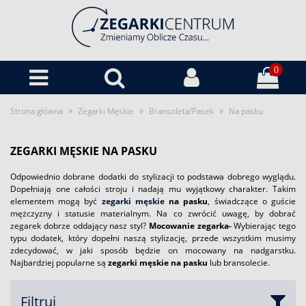
0
»
»
»
Strona główna
Zegarki Męskie
Bransoleta/Pasek
Na pasku
ZEGARKI MĘSKIE NA PASKU
Odpowiednio dobrane dodatki do stylizacji to podstawa dobrego wyglądu.
Dopełniają one całości stroju i nadają mu wyjątkowy charakter. Takim
elementem mogą być
zegarki męskie
na pasku
, świadczące o guście
mężczyzny i statusie materialnym. Na co zwrócić uwagę, by dobrać
zegarek dobrze oddający nasz styl?
Mocowanie zegarka-
Wybierając tego
typu dodatek, który dopełni naszą stylizację, przede wszystkim musimy
zdecydować, w jaki sposób będzie on mocowany na nadgarstku.
Najbardziej popularne są
zegarki męskie na pasku
lub bransolecie.
Filtruj