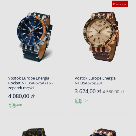
Promocja
Vostok Europe Energia
Vostok Europe Energia
Rocket NH35A-575A715 -
NH35A575B281
zegarek męski
3 624,00 zł
4 530,00 zł
4 080,00 zł
12h
48h