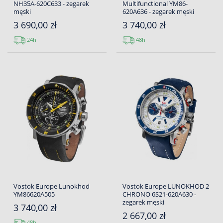
NH35A-620C633 - zegarek
Multifunctional YM86-
męski
620A636 - zegarek męski
3 690,00 zł
3 740,00 zł
24h
48h
Vostok Europe Lunokhod
Vostok Europe LUNOKHOD 2
YM86620A505
CHRONO 6S21-620A630 -
zegarek męski
3 740,00 zł
2 667,00 zł
48h