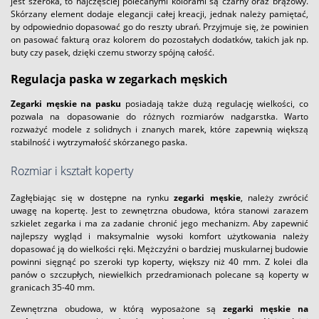
jest szeroka, to najczęściej polecanymi kolorami są czarny oraz brązowy.
Skórzany element dodaje elegancji całej kreacji, jednak należy pamiętać,
by odpowiednio dopasować go do reszty ubrań. Przyjmuje się, że powinien
on pasować fakturą oraz kolorem do pozostałych dodatków, takich jak np.
buty czy pasek, dzięki czemu stworzy spójną całość.
Regulacja paska w zegarkach męskich
Zegarki męskie na pasku
posiadają także dużą regulację wielkości, co
pozwala na dopasowanie do różnych rozmiarów nadgarstka. Warto
rozważyć modele z solidnych i znanych marek, które zapewnią większą
stabilność i wytrzymałość skórzanego paska.
Rozmiar i kształt koperty
Zagłębiając się w dostępne na rynku
zegarki męskie
, należy zwrócić
uwagę na kopertę. Jest to zewnętrzna obudowa, która stanowi zarazem
szkielet zegarka i ma za zadanie chronić jego mechanizm. Aby zapewnić
najlepszy wygląd i maksymalnie wysoki komfort użytkowania należy
dopasować ją do wielkości ręki. Mężczyźni o bardziej muskularnej budowie
powinni sięgnąć po szeroki typ koperty, większy niż 40 mm. Z kolei dla
panów o szczupłych, niewielkich przedramionach polecane są koperty w
granicach 35-40 mm.
Zewnętrzna obudowa, w którą wyposażone są
zegarki męskie na