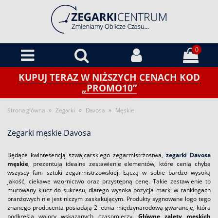
0
KUPUJ TERAZ W NIŻSZYCH CENACH KOD
„PROMO10”
»
»
»
Strona główna
Zegarki
Davosa
Męskie
Zegarki męskie Davosa
Będące kwintesencją szwajcarskiego zegarmistrzostwa,
zegarki Davosa
męskie
, prezentują idealne zestawienie elementów, które cenią chyba
wszyscy fani sztuki zegarmistrzowskiej. Łączą w sobie bardzo wysoką
jakość, ciekawe wzornictwo oraz przystępną cenę. Takie zestawienie to
murowany klucz do sukcesu, dlatego wysoka pozycja marki w rankingach
branżowych nie jest niczym zaskakującym. Produkty sygnowane logo tego
znanego producenta posiadają 2 letnia międzynarodową gwarancję, która
podkreśla walory wskazanych czasomierzy.
Główne zalety męskich