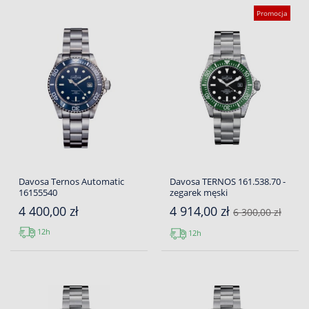
Promocja
Davosa Ternos Automatic
Davosa TERNOS 161.538.70 -
16155540
zegarek męski
4 400,00 zł
4 914,00 zł
6 300,00 zł
12h
12h