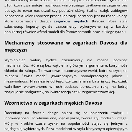
316l, która gwarantuje możliwość wieloletniego użytkowania zegarka bez
obawy, że towar nas uczuli czy podrażni skórę. Stal ta, dzięki zabiegowi
nanoszenia koloru poprzez proces jonizacji, barwiona jest na różne kolory,
które urozmaicają design
zegarków męskich
Davosa.
Poza stalą
szlachetną, koperty tychże czasomierzy wykonywane są z bardzo
popularnej również wśród modeli dla Panów ceramiki oraz lekkiego tytanu.
Mechanizmy stosowane w zegarkach Davosa dla
mężczyzn
Wymieniając walory tychże czasomierzy nie można pominąć
mechanizmów, które są bez wątpienia głównym argumentem, który może
skłaniać do zakupu. To kwarcowe i automatyczne werki, które szczycą się
mianem "swiss made" gwarantującym ponadprzeciętną jakość i
niezawodność. Niezależnie od tego, czy zasilane są baterią czy też dzięki
wahnikowi wprawianemu w ruch podczas poruszania ręką, na której
znajduje się nadgarstek, są kwintesencją sztuki zegarmistrzowskiej.
Wzornictwo w zegarkach męskich Davosa
Doceniany na świecie design opiera się na połączeniu tradycji i
innowacyjności. To właśnie one, idąc w parze, tworzą styl modern vintage,
który w krótkim czasie zyskał na popularności stając się jednym z
najchętniej wybieranych. Poza modelami w stylu klasycznym opiewającym