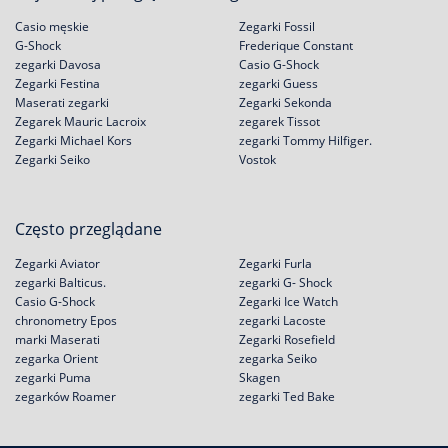
Casio męskie
Zegarki Fossil
G-Shock
Frederique Constant
zegarki Davosa
Casio G-Shock
Zegarki Festina
zegarki Guess
Maserati zegarki
Zegarki Sekonda
Zegarek Mauric Lacroix
zegarek Tissot
Zegarki Michael Kors
zegarki Tommy Hilfiger.
Zegarki Seiko
Vostok
Często przeglądane
Zegarki Aviator
Zegarki Furla
zegarki Balticus.
zegarki G- Shock
Casio G-Shock
Zegarki Ice Watch
chronometry Epos
zegarki Lacoste
marki Maserati
Zegarki Rosefield
zegarka Orient
zegarka Seiko
zegarki Puma
Skagen
zegarków Roamer
zegarki Ted Bake