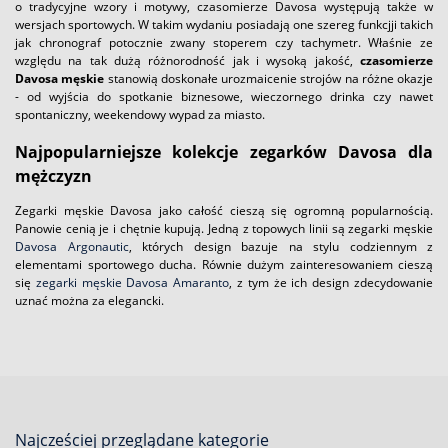
o tradycyjne wzory i motywy, czasomierze Davosa występują także w
wersjach sportowych. W takim wydaniu posiadają one szereg funkcjji takich
jak chronograf potocznie zwany stoperem czy tachymetr. Właśnie ze
względu na tak dużą różnorodność jak i wysoką jakość,
czasomierze
Davosa
męskie
stanowią doskonałe urozmaicenie strojów na różne okazje
- od wyjścia do spotkanie biznesowe, wieczornego drinka czy nawet
spontaniczny, weekendowy wypad za miasto.
Najpopularniejsze kolekcje zegarków Davosa dla
mężczyzn
Zegarki męskie Davosa jako całość cieszą się ogromną popularnością.
Panowie cenią je i chętnie kupują. Jedną z topowych linii są zegarki męskie
Davosa Argonautic
, których design bazuje na stylu codziennym z
elementami sportowego ducha. Równie dużym zainteresowaniem cieszą
się
zegarki męskie Davosa Amaranto
, z tym że ich design zdecydowanie
uznać można za elegancki.
Najcześciej przeglądane kategorie