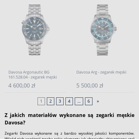
Davosa Argonautic BG
Davosa Arg - zegarek męski
161.528.04 - zegarek męski
4 600,00 zł
5 500,00 zł
1
2
3
4
…
6
»
Z jakich materiałów wykonane są zegarki męskie
Davosa?
Zegarki Davosa wykonane są z bardzo wysokiej jakości komponentów.
Wśród nich wyróżnić trzeba takie elementy jak chociażby chirurgiczna stal