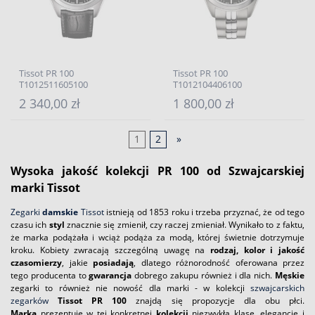
Tissot PR 100
Tissot PR 100
T1012511605100
T1012104406100
2 340,00 zł
1 800,00 zł
1
2
»
Wysoka jakość kolekcji PR 100 od Szwajcarskiej
marki Tissot
Zegarki
damskie
Tissot
istnieją od 1853 roku i trzeba przyznać, że od tego
czasu ich
styl
znacznie się zmienił, czy raczej zmieniał. Wynikało to z faktu,
że marka podążała i wciąż podąża za modą, której świetnie dotrzymuje
kroku. Kobiety zwracają szczególną uwagę na
rodzaj, kolor i jakość
czasomierzy
, jakie
posiadają
, dlatego różnorodność oferowana przez
tego producenta to
gwarancja
dobrego zakupu również i dla nich.
Męskie
zegarki to również nie nowość dla marki - w kolekcji
szwajcarskich
zegarków
Tissot PR 100
znajdą się propozycje dla obu płci.
Marka
prezentuje w tej konkretnej
kolekcji
niezwykłą klasę, elegancję i