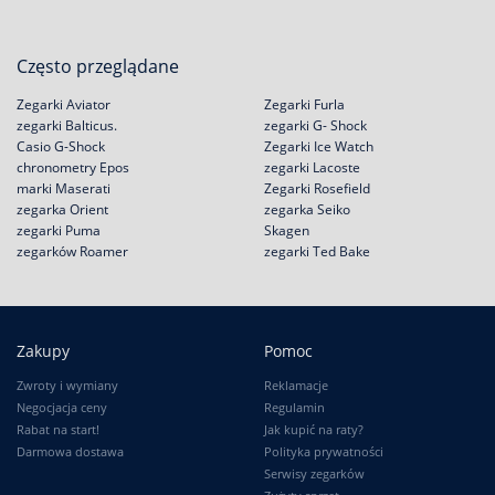
Często przeglądane
Zegarki Aviator
Zegarki Furla
zegarki Balticus.
zegarki G- Shock
Casio G-Shock
Zegarki Ice Watch
chronometry Epos
zegarki Lacoste
marki Maserati
Zegarki Rosefield
zegarka Orient
zegarka Seiko
zegarki Puma
Skagen
zegarków Roamer
zegarki Ted Bake
Zakupy
Pomoc
Zwroty i wymiany
Reklamacje
Negocjacja ceny
Regulamin
Rabat na start!
Jak kupić na raty?
Darmowa dostawa
Polityka prywatności
Serwisy zegarków