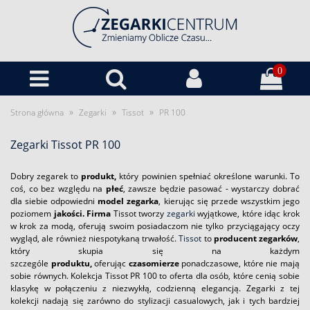
0
»
»
»
Strona główna
Zegarki
Tissot
PR 100
Zegarki Tissot PR 100
Dobry zegarek to
produkt,
który powinien spełniać określone warunki. To
coś, co bez względu na
płeć
, zawsze będzie pasować - wystarczy dobrać
dla siebie odpowiedni
model zegarka
, kierując się przede wszystkim jego
poziomem
jakości.
Firma
Tissot tworzy
zegarki
wyjątkowe, które idąc krok
w krok za modą, oferują swoim posiadaczom nie tylko przyciągający oczy
wygląd, ale również niespotykaną trwałość.
Tissot
to
producent zegarków
,
który skupia się na każdym
szczególe
produktu,
oferując
czasomierze
ponadczasowe, które nie mają
sobie równych. Kolekcja Tissot PR 100 to oferta dla osób, które cenią sobie
klasykę w połączeniu z niezwykłą, codzienną elegancją. Zegarki z tej
kolekcji nadają się zarówno do stylizacji casualowych, jak i tych bardziej