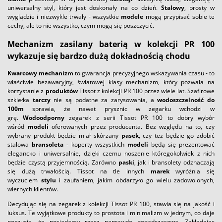
uniwersalny styl, który jest doskonały na co dzień.
Stalowy
, prosty w
wyglądzie i niezwykle trwały - wszystkie
modele
mogą przypisać sobie te
cechy, ale to nie wszystko, czym mogą się poszczycić.
Mechanizm zasilany baterią w kolekcji PR 100
wykazuje się bardzo dużą dokładnością chodu
Kwarcowy mechanizm
to gwarancja precyzyjnego wskazywania czasu - to
właściwie bezawaryjny, światowej klasy mechanizm, który pozwala na
korzystanie z
produktów
Tissot z kolekcji PR 100 przez wiele lat. Szafirowe
szkiełka
tarczy
nie są podatne za zarysowania, a
wodoszczelność do
100m
sprawia, że nawet prysznic w zegarku wchodzi w
grę.
Wodoodporny
zegarek z serii Tissot PR 100 to dobry wybór
wśród
modeli
oferowanych przez producenta. Bez względu na to, czy
wybrany produkt będzie miał skórzany
pasek
, czy też będzie go zdobić
stalowa
bransoleta
- koperty wszystkich
modeli
będą się prezentować
elegancko i uniwersalnie, dzięki czemu noszenie któregokolwiek z nich
będzie czystą przyjemnością. Zarówno
paski
, jak i bransolety odznaczają
się dużą trwałością. Tissot na tle innych
marek
wyróżnia się
wyczuciem
stylu
i zaufaniem, jakim obdarzyło go wielu zadowolonych,
wiernych klientów.
Decydując się na zegarek z kolekcji Tissot PR 100, stawia się na jakość i
luksus. Te wyjątkowe produkty to prostota i minimalizm w jednym, co daje
poczucie, że posiadamy rzecz naprawdę ponadczasową. Zakładając