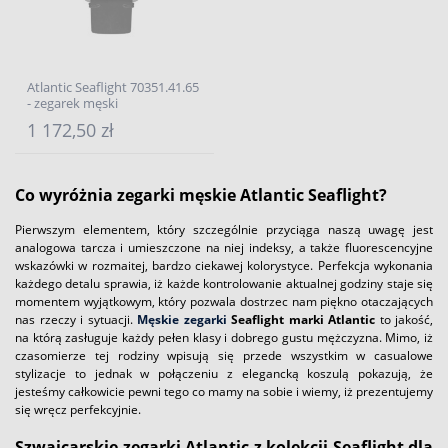
Atlantic Seaflight 70351.41.65
- zegarek męski
1 172,50 zł
Co wyróżnia zegarki męskie Atlantic Seaflight?
Pierwszym elementem, który szczególnie przyciąga naszą uwagę jest
analogowa tarcza i umieszczone na niej indeksy, a także fluorescencyjne
wskazówki w rozmaitej, bardzo ciekawej kolorystyce. Perfekcja wykonania
każdego detalu sprawia, iż każde kontrolowanie aktualnej godziny staje się
momentem wyjątkowym, który pozwala dostrzec nam piękno otaczających
nas rzeczy i sytuacji.
Męskie zegarki
Seaflight marki Atlantic
to jakość,
na którą zasługuje każdy pełen klasy i dobrego gustu mężczyzna. Mimo, iż
czasomierze tej rodziny wpisują się przede wszystkim w casualowe
stylizacje to jednak w połączeniu z elegancką koszulą pokazują, że
jesteśmy całkowicie pewni tego co mamy na sobie i wiemy, iż prezentujemy
się wręcz perfekcyjnie.
Szwajcarskie zegarki Atlantic z kolekcji Seaflight dla