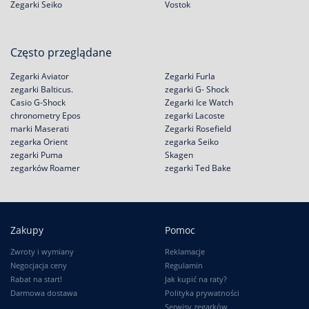
Zegarki Seiko
Vostok
Często przeglądane
Zegarki Aviator
Zegarki Furla
zegarki Balticus.
zegarki G- Shock
Casio G-Shock
Zegarki Ice Watch
chronometry Epos
zegarki Lacoste
marki Maserati
Zegarki Rosefield
zegarka Orient
zegarka Seiko
zegarki Puma
Skagen
zegarków Roamer
zegarki Ted Bake
Zakupy
Pomoc
Zwroty i wymiany
Reklamacje
Negocjacja ceny
Regulamin
Rabat na start!
Jak kupić na raty?
Darmowa dostawa
Polityka prywatności
Serwisy zegarków