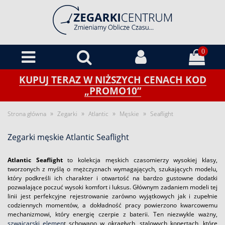
0
KUPUJ TERAZ W NIŻSZYCH CENACH KOD
„PROMO10”
»
»
»
»
Strona główna
Zegarki
Atlantic
Męskie
Seaflight
Zegarki męskie Atlantic Seaflight
Atlantic Seaflight
to kolekcja męskich czasomierzy wysokiej klasy,
tworzonych z myślą o mężczyznach wymagających, szukających modelu,
który podkreśli ich charakter i otwartość na bardzo gustowne dodatki
pozwalające poczuć wysoki komfort i luksus. Głównym zadaniem modeli tej
linii jest perfekcyjne rejestrowanie zarówno wyjątkowych jak i zupełnie
codziennych momentów, a dokładność pracy powierzono kwarcowemu
mechanizmowi, który energię czerpie z baterii. Ten niezwykle ważny,
szwajcarski elemen
t schowano w okrągłych, stalowych kopertach, które