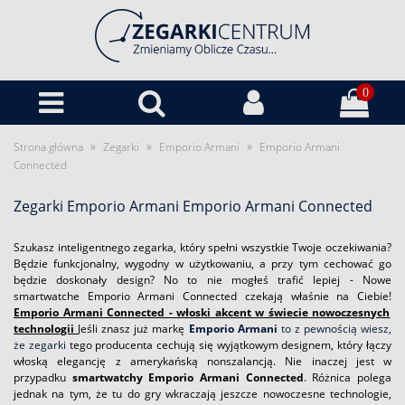
0
»
»
»
Strona główna
Zegarki
Emporio Armani
Emporio Armani
Connected
Zegarki Emporio Armani Emporio Armani Connected
Szukasz inteligentnego zegarka, który spełni wszystkie Twoje oczekiwania?
Będzie funkcjonalny, wygodny w użytkowaniu, a przy tym cechować go
będzie doskonały design? No to nie mogłeś trafić lepiej - Nowe
smartwatche Emporio Armani Connected czekają właśnie na Ciebie!
Emporio Armani Connected - włoski akcent w świecie nowoczesnych
technologii
Jeśli znasz już markę
Emporio Armani
to z pewnością wiesz,
że zegarki
tego producenta cechują się wyjątkowym designem, który łączy
włoską elegancję z amerykańską nonszalancją. Nie inaczej jest w
przypadku
smartwatchy Emporio Armani Connected
. Różnica polega
jednak na tym, że tu do gry wkraczają jeszcze nowoczesne technologie,