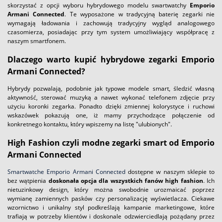
skorzystać z opcji wyboru hybrydowego modelu swartwatchy
Emporio
Armani Connected
. Te wyposażone w tradycyjną baterię zegarki nie
wymagają ładowania i zachowują tradycyjny wygląd analogowego
czasomierza, posiadając przy tym system umożliwiający współpracę z
naszym smartfonem.
Dlaczego warto kupić hybrydowe zegarki Emporio
Armani Connected?
Hybrydy pozwalają, podobnie jak typowe modele smart, śledzić własną
aktywność, sterować muzyką a nawet wykonać telefonem zdjęcie przy
użyciu koronki zegarka. Ponadto dzięki zmiennej kolorystyce i ruchowi
wskazówek pokazują one, iż mamy przychodzące połączenie od
konkretnego kontaktu, który wpiszemy na listę "ulubionych".
High Fashion czyli modne zegarki smart od Emporio
Armani Connected
Smartwatche Emporio Armani Connected
dostępne w naszym sklepie to
bez wątpienia
doskonała opcja dla wszystkich fanów high fashion
. Ich
nietuzinkowy design, który można swobodnie urozmaicać poprzez
wymianę zamiennych pasków czy personalizację wyświetlacza. Ciekawe
wzornictwo i unikalny styl podkreślają kampanie marketingowe, które
trafiają w potrzeby klientów i doskonale odzwierciedlają pożądany przez