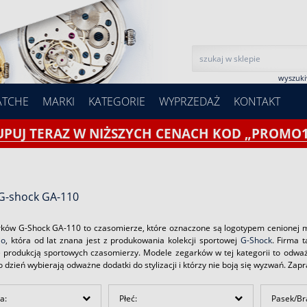
wyszuk
ATCHE
MARKI
KATEGORIE
WYPRZEDAŻ
KONTAKT
UPUJ TERAZ W NIŻSZYCH CENACH KOD „PROMO1
 G-shock GA-110
ków G-Shock GA-110 to czasomierze, które oznaczone są logotypem cenionej marki
io
, która od lat znana jest z produkowania kolekcji sportowej
G-Shock
. Firma 
ę produkcją sportowych czasomierzy. Modele zegarków w tej kategorii to odwa
o dzień wybierają odważne dodatki do stylizacji i którzy nie boją się wyzwań. Za
a:
Płeć:
Pasek/Br