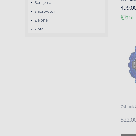
Rangeman
499,00
Smartwatch
12h
Zielone
Złote
Gshock 
522,00