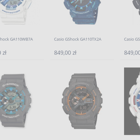
Shock GA110WB7A
Casio GShock GA110TX2A
Casio G
 zł
849,00 zł
849,00