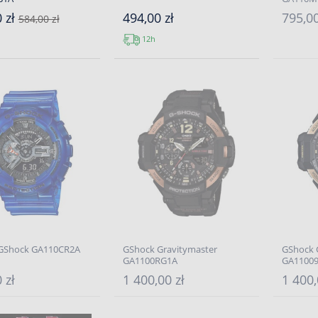
 zł
494,00 zł
795,00
584,00 zł
12h
GShock GA110CR2A
GShock Gravitymaster
GShock 
GA1100RG1A
GA1100
 zł
1 400,00 zł
1 400,