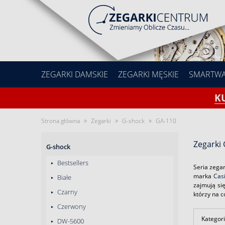
ZEGARKI DAMSKIE
ZEGARKI MĘSKIE
SMARTW
K
»
»
»
Strona główna
Zegarki
G-shock
GA-110
Zegarki
G-shock
Bestsellers
Seria zegar
marka
Cas
Białe
zajmują si
Czarny
którzy na c
Czerwony
Kategori
DW-5600