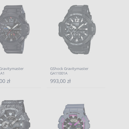
Gravitymaster
GShock Gravitymaster
1A1
GA11001A
00 zł
993,00 zł