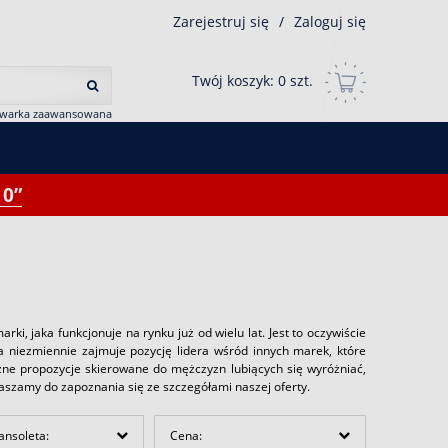
Zarejestruj się
/
Zaloguj się
Twój koszyk:
0
szt.
iwarka zaawansowana
0”
, jaka funkcjonuje na rynku już od wielu lat. Jest to oczywiście
ta niezmiennie zajmuje pozycję lidera wśród innych marek, które
żne propozycje skierowane do mężczyzn lubiących się wyróżniać,
praszamy do zapoznania się ze szczegółami naszej oferty.
ansoleta:
Cena: