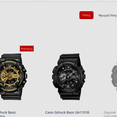
Filtruj
Wyczyść filtry
Promocja
hock Basic
Casio Gshock Basic GA1101B
Zegarek 
B1A
GA110