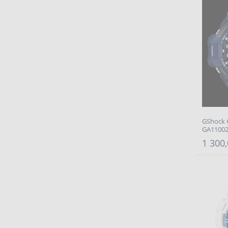
GShock 
GA1100
1 300,