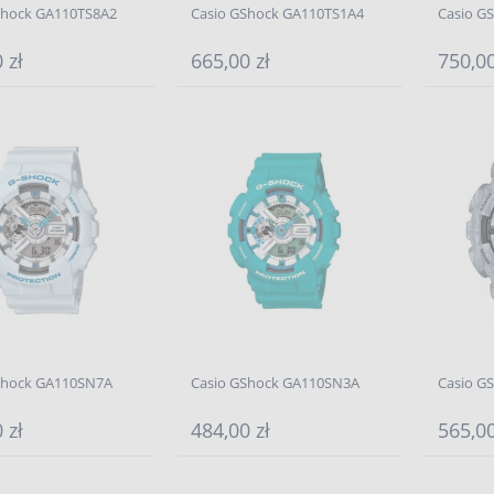
Shock GA110TS8A2
Casio GShock GA110TS1A4
Casio G
 zł
665,00 zł
750,00
Shock GA110SN7A
Casio GShock GA110SN3A
Casio G
 zł
484,00 zł
565,00