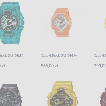
Shock GA110SL3A
Casio GShock GA110SG4A
Casio G
 zł
565,00 zł
399,00