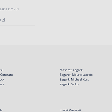
ęskie DZ1761
 zł
sil
Maserati zegarki
 Constant
Zegarek Mauric Lacroix
ock
Zegarki Michael Kors
ess
Zegarki Seiko
la
marki Maserati