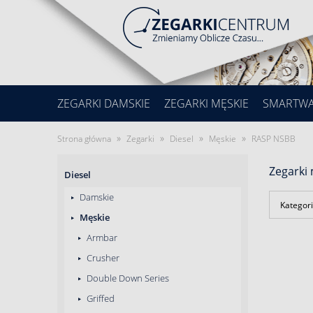
ZEGARKI DAMSKIE
ZEGARKI MĘSKIE
SMARTW
»
»
»
»
Strona główna
Zegarki
Diesel
Męskie
RASP NSBB
Zegarki
Diesel
Damskie
Kategori
Męskie
Armbar
Crusher
Double Down Series
Griffed