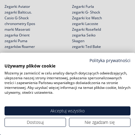
Zegarki Aviator
Zegarki Furla
zegarki Balticus.
zegarki G- Shock
Casio G-Shock
Zegarki Ice Watch
chronometry Epos
zegarki Lacoste
marki Maserati
Zegarki Rosefield
zegarka Orient
zegarka Seiko
zegarki Puma
Skagen
zegarków Roamer
zegarki Ted Bake
Polityka prywatności
Używamy plików cookie
Możemy je zamieścić w celu analizy danych dotyczących odwiedzających,
Zakupy
Pomoc
ulepszenia naszej strony internetowej, pokazania spersonalizowanych
treści i zapewnienia Państwu wspaniałego doświadczenia na stronie
Zwroty i wymiany
Reklamacje
internetowej. Aby uzyskać więcej informacji na temat plików cookie, których
Negocjacja ceny
Regulamin
używamy, otwórz ustawienia.
Rabat na start!
Jak kupić na raty?
Darmowa dostawa
Polityka prywatności
Serwisy zegarków
Akceptuj wszystko
Zużyty sprzęt
Dostosuj
Nie zgadzam się
Moje konto
Informacje