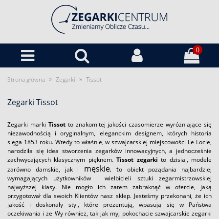
0
»
»
Strona główna
Zegarki
Tissot
Zegarki Tissot
Zegarki marki
Tissot
to znakomitej jakości czasomierze wyróżniające się
niezawodnością i oryginalnym, eleganckim designem, których historia
sięga 1853 roku. Wtedy to właśnie, w szwajcarskiej miejscowości Le Locle,
narodziła się idea stworzenia zegarków innowacyjnych, a jednocześnie
zachwycających klasycznym pięknem.
Tissot zegarki
to dzisiaj, modele
męskie
, t
zarówno damskie, jak i
o obiekt pożądania najbardziej
wymagających użytkowników i wielbicieli sztuki zegarmistrzowskiej
najwyższej klasy. Nie mogło ich zatem zabraknąć w ofercie, jaką
przygotował dla swoich Klientów nasz sklep. Jesteśmy przekonani, że ich
jakość i doskonały styl, które prezentują, wpasują się w Państwa
oczekiwania i że Wy również, tak jak my, pokochacie szwajcarskie zegarki