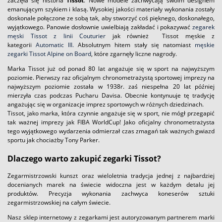
zaczęła się historia
Tissot
. Nowe modele zachwycają swoim designem
emanującym szykiem i klasą. Wysokiej jakości materiały wykonania zostały
doskonale połączone ze sobą tak, aby stworzyć coś pięknego, doskonałego,
wyjątkowego. Panowie dosłownie uwielbiają zakładać i pokazywać
zegarek
męski Tissot z linii Couturier
jak również Tissot męskie z
kategorii
Automatic III.
Absolutnym hitem stały się natomiast
męskie
zegarki Tissot Alpine on Board
, które zgarnęły liczne nagrody.
Marka Tissot już od ponad 80 lat angażuje się w sport na najwyższym
poziomie. Pierwszy raz oficjalnym chronometrażystą sportowej imprezy na
najwyższym poziomie została w 1938r. zaś niespełna 20 lat później
mierzyła czas podczas Pucharu Davisa. Obecnie kontynuuje tę tradycję
angażując się w organizacje imprez sportowych w różnych dziedzinach.
Tissot, jako marka, która czynnie angażuje się w sport, nie mógł przegapić
tak ważnej imprezy jak FIBA WorldCup! Jako oficjalny chronometrażysta
tego wyjątkowego wydarzenia odmierzał czas zmagań tak ważnych gwiazd
sportu jak chociażby Tony Parker.
Dlaczego warto zakupić zegarki Tissot?
Zegarmistrzowski kunszt oraz wieloletnia tradycja jednej z najbardziej
docenianych marek na świecie widoczna jest w każdym detalu jej
produktów. Precyzja wykonania zachwyca koneserów sztuki
zegarmistrzowskiej na całym świecie.
Nasz sklep internetowy z zegarkami jest autoryzowanym partnerem marki