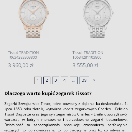
Tissot TRADITION
Tissot TRADITION
T0634283303800
T0634281103800
3 960,00 zł
3 555,00 zł
1
2
3
4
…
39
»
Dlaczego warto kupić zegarek Tissot?
Zegarki Szwajcarskie Tissot, które powstały z dążenia ku doskonałości. 1.
lipca 1853 roku złotnik, wytwórca kopert zegarkowych Charles - Felicien
Tissot Daguette oraz jego syn zegarmistrz Charles - Emile otworzyli swój
warsztat, w którym montowano i sprzedawano zegarki kieszonkowe.
Działalność ta zapoczątkowała produkcję czasomierzy perfekcyjnie
łączących to, co nowoczesne, to, co tradycyjne oraz to, co odważne i