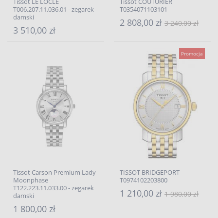
Tissot LE LOCLE
Tissot COUTURIER
T006.207.11.036.01 - zegarek
T0354071103101
damski
2 808,00 zł
3 240,00 zł
3 510,00 zł
Promocja
Tissot Carson Premium Lady
TISSOT BRIDGEPORT
Moonphase
T0974102203800
T122.223.11.033.00 - zegarek
1 210,00 zł
1 980,00 zł
damski
1 800,00 zł