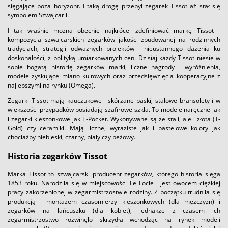
sięgające poza horyzont. I taką drogę przebył zegarek Tissot aż stał się
symbolem Szwajcarii.
I tak właśnie można obecnie najkrócej zdefiniować markę Tissot -
kompozycja szwajcarskich zegarków jakości zbudowanej na rodzinnych
tradycjach, strategii odważnych projektów i nieustannego dążenia ku
doskonałości, z polityką umiarkowanych cen. Dzisiaj każdy Tissot niesie w
sobie bogatą historię zegarków marki, liczne nagrody i wyróżnienia,
modele zyskujące miano kultowych oraz przedsięwzięcia kooperacyjne z
najlepszymi na rynku (Omega).
Zegarki Tissot mają kauczukowe i skórzane paski, stalowe bransolety i w
większości przypadków posiadają szafirowe szkła. To modele naręczne jak
i zegarki kieszonkowe jak T-Pocket. Wykonywane są ze stali, ale i złota (T-
Gold) czy ceramiki. Mają liczne, wyraziste jak i pastelowe kolory jak
chociażby niebieski, czarny, biały czy beżowy.
Historia zegarków Tissot
Marka Tissot to szwajcarski producent zegarków, którego historia sięga
1853 roku. Narodziła się w miejscowości Le Locle i jest owocem ciężkiej
pracy zakorzenionej w zegarmistrzostwie rodziny. Z początku trudniła się
produkcją i montażem czasomierzy kieszonkowych (dla mężczyzn) i
zegarków na łańcuszku (dla kobiet), jednakże z czasem ich
zegarmistrzostwo rozwinęło skrzydła wchodząc na rynek modeli