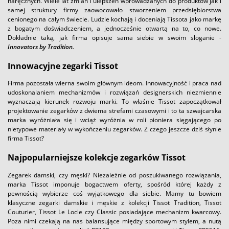
naręcznych. Wiele lat zmian i ulepszeń wprowadzanych do produktów jak i
samej struktury firmy zaowocowało stworzeniem przedsiębiorstwa
cenionego na całym świecie. Ludzie kochają i doceniają Tissota jako markę
z bogatym doświadczeniem, a jednocześnie otwartą na to, co nowe.
Dokładnie taką, jak firma opisuje sama siebie w swoim sloganie -
Innovators by Tradition.
Innowacyjne zegarki Tissot
Firma pozostała wierna swoim głównym ideom. Innowacyjność i praca nad
udoskonalaniem mechanizmów i rozwiązań designerskich niezmiennie
wyznaczają kierunek rozwoju marki. To właśnie Tissot zapoczątkował
projektowanie zegarków z dwiema strefami czasowymi i to ta szwajcarska
marka wyróżniała się i wciąż wyróżnia w roli pioniera sięgającego po
nietypowe materiały w wykończeniu zegarków. Z czego jeszcze dziś słynie
firma Tissot?
Najpopularniejsze kolekcje zegarków Tissot
Zegarek damski, czy męski? Niezależnie od poszukiwanego rozwiązania,
marka Tissot imponuje bogactwem oferty, spośród której każdy z
pewnością wybierze coś wyjątkowego dla siebie. Mamy tu bowiem
klasyczne zegarki damskie i męskie z kolekcji Tissot Tradition, Tissot
Couturier, Tissot Le Locle czy Classic posiadające mechanizm kwarcowy.
Poza nimi czekają na nas balansujące między sportowym stylem, a nutą