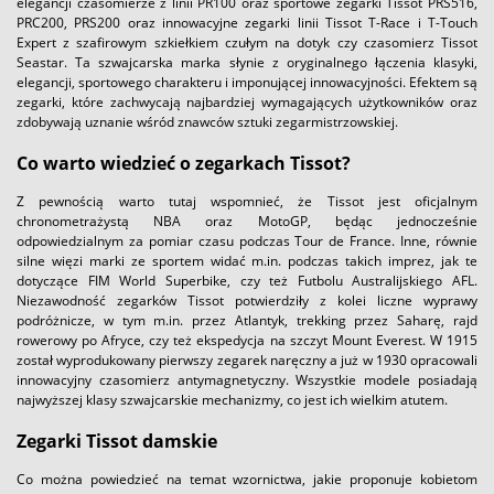
elegancji czasomierze z linii PR100 oraz sportowe zegarki Tissot PRS516,
PRC200, PRS200 oraz innowacyjne zegarki linii Tissot T-Race i T-Touch
Expert z szafirowym szkiełkiem czułym na dotyk czy czasomierz Tissot
Seastar. Ta szwajcarska marka słynie z oryginalnego łączenia klasyki,
elegancji, sportowego charakteru i imponującej innowacyjności. Efektem są
zegarki, które zachwycają najbardziej wymagających użytkowników oraz
zdobywają uznanie wśród znawców sztuki zegarmistrzowskiej.
Co warto wiedzieć o zegarkach Tissot?
Z pewnością warto tutaj wspomnieć, że Tissot jest oficjalnym
chronometrażystą NBA oraz MotoGP, będąc jednocześnie
odpowiedzialnym za pomiar czasu podczas Tour de France. Inne, równie
silne więzi marki ze sportem widać m.in. podczas takich imprez, jak te
dotyczące FIM World Superbike, czy też Futbolu Australijskiego AFL.
Niezawodność zegarków Tissot potwierdziły z kolei liczne wyprawy
podróżnicze, w tym m.in. przez Atlantyk, trekking przez Saharę, rajd
rowerowy po Afryce, czy też ekspedycja na szczyt Mount Everest. W 1915
został wyprodukowany pierwszy zegarek naręczny a już w 1930 opracowali
innowacyjny czasomierz antymagnetyczny. Wszystkie modele posiadają
najwyższej klasy szwajcarskie mechanizmy, co jest ich wielkim atutem.
Zegarki Tissot damskie
Co można powiedzieć na temat wzornictwa, jakie proponuje kobietom