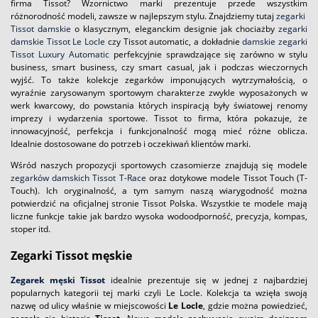
firma Tissot? Wzornictwo marki prezentuje przede wszystkim
różnorodność modeli, zawsze w najlepszym stylu. Znajdziemy tutaj
zegarki
Tissot damskie
o klasycznym, eleganckim designie jak chociażby
zegarki
damskie Tissot Le Locle
czy Tissot automatic, a dokładnie
damskie zegarki
Tissot Luxury Automatic
perfekcyjnie sprawdzające się zarówno w stylu
business, smart business, czy smart casual, jak i podczas wieczornych
wyjść. To także kolekcje zegarków imponujących wytrzymałością, o
wyraźnie zarysowanym sportowym charakterze zwykle wyposażonych w
werk kwarcowy, do powstania których inspiracją były światowej renomy
imprezy i wydarzenia sportowe. Tissot to firma, która pokazuje, że
innowacyjność, perfekcja i funkcjonalność mogą mieć różne oblicza.
Idealnie dostosowane do potrzeb i oczekiwań klientów marki.
Wśród naszych propozycji sportowych czasomierze znajdują się modele
zegarków damskich Tissot T-Race
oraz dotykowe modele Tissot Touch (T-
Touch). Ich oryginalność, a tym samym naszą wiarygodność można
potwierdzić na oficjalnej stronie Tissot Polska. Wszystkie te modele mają
liczne funkcje takie jak bardzo wysoka wodoodporność, precyzja, kompas,
stoper itd.
Zegarki Tissot
męskie
Zegarek męski Tissot
idealnie prezentuje się w jednej z najbardziej
popularnych kategorii tej marki czyli Le Locle. Kolekcja ta wzięła swoją
nazwę od ulicy właśnie w miejscowości
Le Locle
, gdzie można powiedzieć,