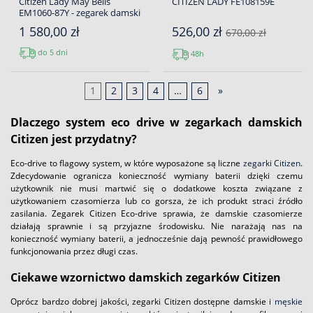
Citizen Lady May Bells
CITIZEN LADY FE108159E
EM1060-87Y - zegarek damski
1 580,00 zł
526,00 zł
670,00 zł
do 5 dni
48h
1
2
3
4
…
6
»
Dlaczego system eco drive w zegarkach damskich
Citizen jest przydatny?
Eco-drive to flagowy system, w które wyposażone są liczne
zegarki Citizen
.
Zdecydowanie ogranicza konieczność wymiany baterii dzięki czemu
użytkownik nie musi martwić się o dodatkowe koszta związane z
użytkowaniem czasomierza lub co gorsza, że ich produkt straci źródło
zasilania. Zegarek Citizen Eco-drive sprawia, że damskie czasomierze
działają sprawnie i są przyjazne środowisku. Nie narażają nas na
konieczność wymiany baterii, a jednocześnie dają pewność prawidłowego
funkcjonowania przez długi czas.
Ciekawe wzornictwo damskich zegarków Citizen
Oprócz bardzo dobrej jakości, zegarki Citizen dostępne damskie i
męskie