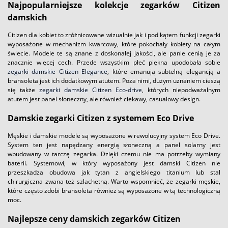
Najpopularniejsze kolekcje zegarków Citizen
damskich
Citizen dla kobiet to zróżnicowane wizualnie jak i pod kątem funkcji zegarki
wyposażone w mechanizm kwarcowy, które pokochały kobiety na całym
świecie. Modele te są znane z doskonałej jakości, ale panie cenią je za
znacznie więcej cech. Przede wszystkim płeć piękna upodobała sobie
zegarki damskie Citizen Elegance
, które emanują subtelną elegancją a
bransoleta jest ich dodatkowym atutem. Poza nimi, dużym uznaniem cieszą
się także
zegarki damskie Citizen Eco-drive
, których niepodważalnym
atutem jest panel słoneczny, ale również ciekawy, casualowy design.
Damskie zegarki Citizen z systemem Eco Drive
Męskie i damskie modele są wyposażone w rewolucyjny system Eco Drive.
System ten jest napędzany energią słoneczną a panel solarny jest
wbudowany w tarczę zegarka. Dzięki czemu nie ma potrzeby wymiany
baterii. Systemowi, w który wyposażony jest damski Citizen nie
przeszkadza obudowa jak tytan z angielskiego titanium lub stal
chirurgiczna zwana też szlachetną. Warto wspomnieć, że zegarki męskie,
które często zdobi bransoleta również są wyposażone w tą technologiczną
moc.
Najlepsze ceny damskich zegarków Citizen