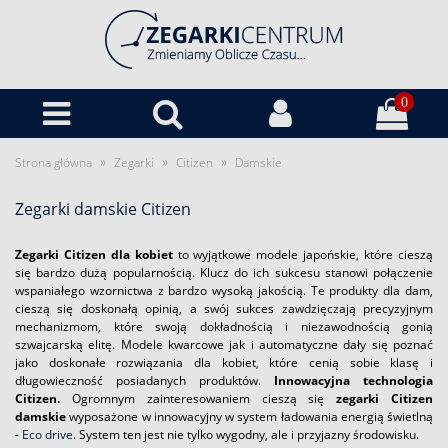
0
»
»
»
Strona główna
Zegarki
Citizen
Damskie
Zegarki damskie Citizen
Zegarki Citizen dla kobiet
to wyjątkowe modele japońskie, które cieszą
się bardzo dużą popularnością. Klucz do ich sukcesu stanowi połączenie
wspaniałego wzornictwa z bardzo wysoką jakością. Te produkty dla dam,
cieszą się doskonałą opinią, a swój sukces zawdzięczają precyzyjnym
mechanizmom, które swoją dokładnością i niezawodnością gonią
szwajcarską elitę. Modele kwarcowe jak i automatyczne dały się poznać
jako doskonałe rozwiązania dla kobiet, które cenią sobie klasę i
długowieczność posiadanych produktów.
Innowacyjna technologia
Citizen.
Ogromnym zainteresowaniem cieszą się
zegarki Citizen
damskie
wyposażone w innowacyjny w system ładowania energią świetlną
-
Eco drive
. System ten jest nie tylko wygodny, ale i przyjazny środowisku.