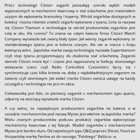
Prócz technologii Citizen zegarki posiadają szeroki wybór modeli
wyposażonych w mechanizm kwarcowy a stal szlachetna jest materiałem
użytym do wykonania bransolety i koperty. Wśród zegarków dostępnych w
kolekcji można również znaleźć zegarki wykonane z tytanu. Linia ta nazywa
się Citizen Titanium a technologia ta wśród producentów zegarków jest
solą w oku. Ale czemu? To znana na całym świecie firma Citizen Watch
Company wynalazła tak zwany biały tytan. Jak wiemy zegarek wykonany ze
standardowego tytanu jest w kolorze szarym. Ale nie w marce z kraju
kwitnącej wiśni. Japońska marka swoją technologię nazwała Supertitanium
czyli stop tytanu przypominający do złudzenia stal szlachetną. Zegarek
damski Citizen może być i często jest wyposażony w funkcję atomowego
wskazania czasu czyli Radio Controlled. Czasomierz łączy się i
synchronizuje czas kilka krotnie na dobę z najdokładniejszym zegarem na
świecie czyli atomowym. Jak widać marka Citizen zwraca uwagę na każdy
szczegół a i technologia nie jest im obca.
Ciekawostką jest fakt, że pierwszy zegarek z mechanizmem typu quartz,
odporny na wstrząsy wynalazła marka Citizen.
A czy wiesz, że największym producentem zegarków na świecie a w
zasadzie mechanizmów pod nazwą Myota jest właśnie ta Japońska marka?
Wielu znanych producentów podczas produkcji zegarków wykorzystuje
mechanizmy kwarcowe z tej fabryki. Modeli zegarków z mechanizmami
Myota jest bardzo dużo. Od najtańszych typu Q&Q poprzez Diesel, Fossil po
Hiszpańską markę Festina aż do naszego "Polskiego" Balticus -a.