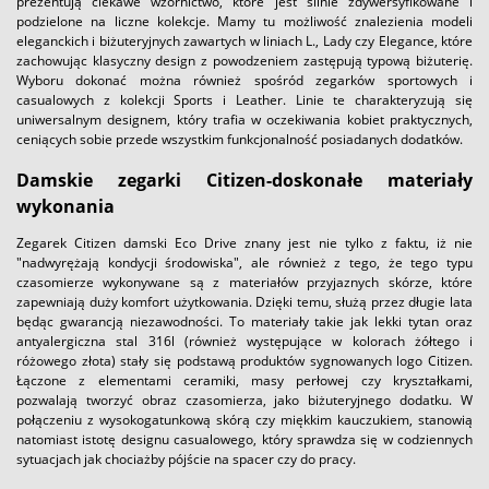
prezentują ciekawe wzornictwo, które jest silnie zdywersyfikowane i
podzielone na liczne kolekcje. Mamy tu możliwość znalezienia modeli
eleganckich i biżuteryjnych zawartych w liniach L., Lady czy Elegance, które
zachowując klasyczny design z powodzeniem zastępują typową biżuterię.
Wyboru dokonać można również spośród zegarków sportowych i
casualowych z kolekcji Sports i Leather. Linie te charakteryzują się
uniwersalnym designem, który trafia w oczekiwania kobiet praktycznych,
ceniących sobie przede wszystkim funkcjonalność posiadanych dodatków.
Damskie zegarki Citizen-doskonałe materiały
wykonania
Zegarek Citizen damski Eco Drive znany jest nie tylko z faktu, iż nie
"nadwyrężają kondycji środowiska", ale również z tego, że tego typu
czasomierze wykonywane są z materiałów przyjaznych skórze, które
zapewniają duży komfort użytkowania. Dzięki temu, służą przez długie lata
będąc gwarancją niezawodności. To materiały takie jak lekki tytan oraz
antyalergiczna stal 316l (również występujące w kolorach żółtego i
różowego złota) stały się podstawą produktów sygnowanych logo Citizen.
Łączone z elementami ceramiki, masy perłowej czy kryształkami,
pozwalają tworzyć obraz czasomierza, jako biżuteryjnego dodatku. W
połączeniu z wysokogatunkową skórą czy miękkim kauczukiem, stanowią
natomiast istotę designu casualowego, który sprawdza się w codziennych
sytuacjach jak chociażby pójście na spacer czy do pracy.