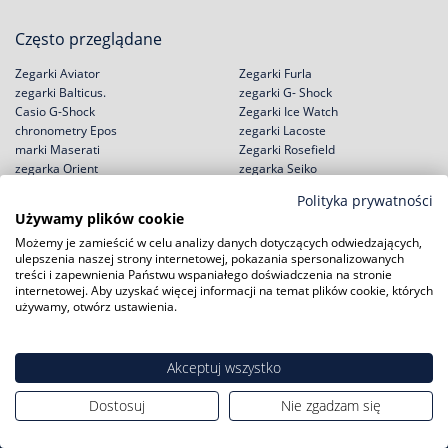
Często przeglądane
Zegarki Aviator
Zegarki Furla
zegarki Balticus.
zegarki G- Shock
Casio G-Shock
Zegarki Ice Watch
chronometry Epos
zegarki Lacoste
marki Maserati
Zegarki Rosefield
zegarka Orient
zegarka Seiko
zegarki Puma
Skagen
Polityka prywatności
zegarków Roamer
zegarki Ted Bake
Używamy plików cookie
Możemy je zamieścić w celu analizy danych dotyczących odwiedzających,
ulepszenia naszej strony internetowej, pokazania spersonalizowanych
treści i zapewnienia Państwu wspaniałego doświadczenia na stronie
internetowej. Aby uzyskać więcej informacji na temat plików cookie, których
Zakupy
Pomoc
używamy, otwórz ustawienia.
Zwroty i wymiany
Reklamacje
Negocjacja ceny
Regulamin
Akceptuj wszystko
Rabat na start!
Jak kupić na raty?
Darmowa dostawa
Polityka prywatności
Dostosuj
Nie zgadzam się
Serwisy zegarków
Zużyty sprzęt