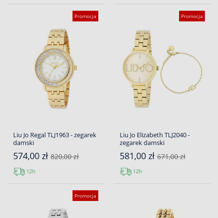
Promocja
Promocja
Liu Jo Regal TLJ1963 - zegarek
Liu Jo Elizabeth TLJ2040 -
damski
zegarek damski
574,00 zł
581,00 zł
820,00 zł
671,00 zł
12h
12h
Promocja