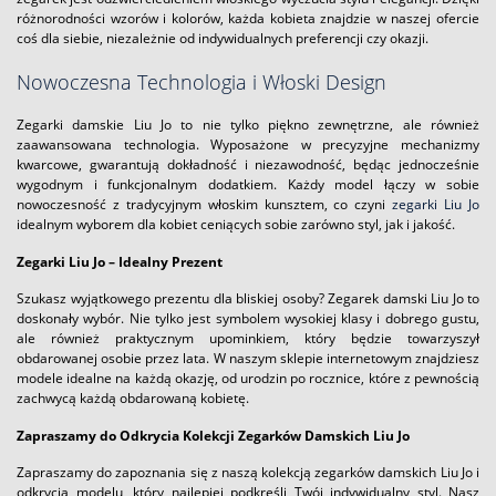
różnorodności wzorów i kolorów, każda kobieta znajdzie w naszej ofercie
coś dla siebie, niezależnie od indywidualnych preferencji czy okazji.
Nowoczesna Technologia i Włoski Design
Zegarki damskie Liu Jo to nie tylko piękno zewnętrzne, ale również
zaawansowana technologia. Wyposażone w precyzyjne mechanizmy
kwarcowe, gwarantują dokładność i niezawodność, będąc jednocześnie
wygodnym i funkcjonalnym dodatkiem. Każdy model łączy w sobie
nowoczesność z tradycyjnym włoskim kunsztem, co czyni
zegarki Liu Jo
idealnym wyborem dla kobiet ceniących sobie zarówno styl, jak i jakość.
Zegarki Liu Jo – Idealny Prezent
Szukasz wyjątkowego prezentu dla bliskiej osoby? Zegarek damski Liu Jo to
doskonały wybór. Nie tylko jest symbolem wysokiej klasy i dobrego gustu,
ale również praktycznym upominkiem, który będzie towarzyszył
obdarowanej osobie przez lata. W naszym sklepie internetowym znajdziesz
modele idealne na każdą okazję, od urodzin po rocznice, które z pewnością
zachwycą każdą obdarowaną kobietę.
Zapraszamy do Odkrycia Kolekcji Zegarków Damskich Liu Jo
Zapraszamy do zapoznania się z naszą kolekcją zegarków damskich Liu Jo i
odkrycia modelu, który najlepiej podkreśli Twój indywidualny styl. Nasz