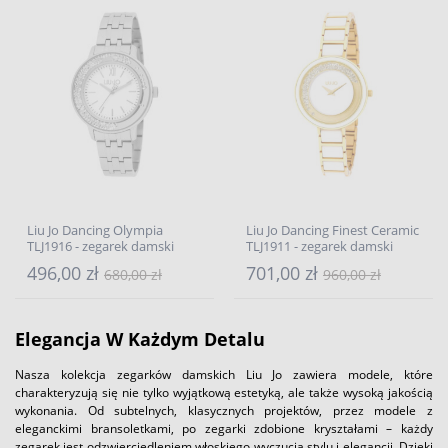
Liu Jo Dancing Olympia
Liu Jo Dancing Finest Ceramic
TLJ1916 - zegarek damski
TLJ1911 - zegarek damski
496,00 zł
701,00 zł
680,00 zł
960,00 zł
Elegancja W Każdym Detalu
Nasza kolekcja zegarków damskich Liu Jo zawiera modele, które
charakteryzują się nie tylko wyjątkową estetyką, ale także wysoką jakością
wykonania. Od subtelnych, klasycznych projektów, przez modele z
eleganckimi bransoletkami, po zegarki zdobione kryształami – każdy
zegarek jest odzwierciedleniem włoskiego wyczucia stylu i elegancji. Dzięki