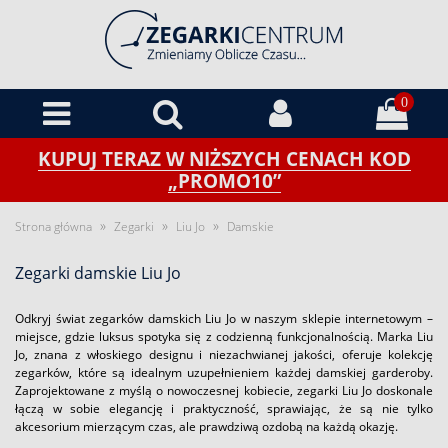
0
KUPUJ TERAZ W NIŻSZYCH CENACH KOD
„PROMO10”
»
»
»
Strona główna
Zegarki
Liu Jo
Damskie
Zegarki damskie Liu Jo
Odkryj świat zegarków damskich Liu Jo w naszym sklepie internetowym –
miejsce, gdzie luksus spotyka się z codzienną funkcjonalnością. Marka Liu
Jo, znana z włoskiego designu i niezachwianej jakości, oferuje kolekcję
zegarków, które są idealnym uzupełnieniem każdej damskiej garderoby.
Zaprojektowane z myślą o nowoczesnej kobiecie, zegarki Liu Jo doskonale
łączą w sobie elegancję i praktyczność, sprawiając, że są nie tylko
akcesorium mierzącym czas, ale prawdziwą ozdobą na każdą okazję.