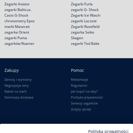
Zegarki Aviator
Zegarki Furla
zegarki Balticus.
zegarki G- Shock
Casio G-Shock
Zegarki Ice Watch
chronometry Epos
zegarki Lacoste
marki Maserati
Zegarki Rosefield
zegarka Orient
zegarka Seiko
zegarki Puma
Skagen
zegarków Roamer
zegarki Ted Bake
Zakupy
Pomoc
Zwroty i wymiany
Reklamacje
Negocjacja ceny
Regulamin
Rabat na start!
Jak kupić na raty?
Darmowa dostawa
Polityka prywatności
Serwisy zegarków
Zużyty sprzęt
Moje konto
Informacje
Polityka prywatności