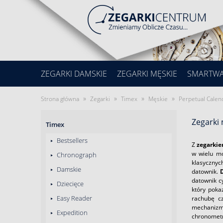
ZEGARKI DAMSKIE
ZEGARKI MĘSKIE
SMARTW
»
»
»
»
Strona główna
Zegarki
Timex
Męskie
Perpetual Calen
Zegarki
Timex
Bestsellers
Z
zegarkie
w wielu mo
Chronograph
klasycznyc
Damskie
datownik.
datownik c
Dziecięce
który poka
Easy Reader
rachubę cz
mechanizmo
Expedition
chronometr