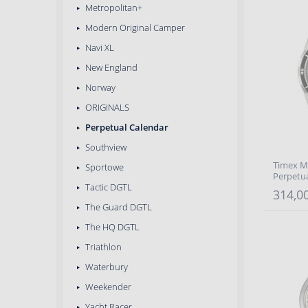
Metropolitan+
Modern Original Camper
Navi XL
New England
Norway
ORIGINALS
Perpetual Calendar
Southview
Timex Me
Sportowe
Perpetu
Tactic DGTL
314,00
The Guard DGTL
The HQ DGTL
Triathlon
Waterbury
Weekender
Yacht Racer