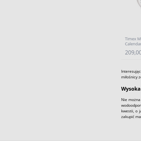
Timex M
Calenda
209,00
Interesują
miłośnicy z
Wysoka
Nie można 
wodoodpor
kwestii, o
zakupić mar