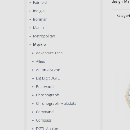
design. Ma
Fairfield
Indiglo
Kategori
Ironman
Marlin
Metropolitan
Męskie
Adventure Tech
Allied
Automatyczne
Big Digit DGTL
Briarwood
Chronograph
Chronograph-Multidata
Command
Compass
DGTL Analog