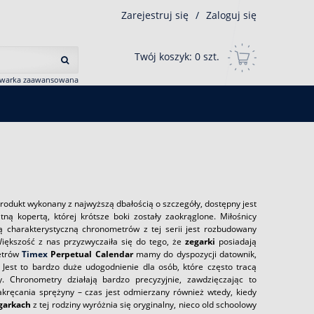
Zarejestruj się
/
Zaloguj się
Twój koszyk:
0
szt.
iwarka zaawansowana
 Produkt wykonany z najwyższą dbałością o szczegóły, dostępny jest
ą kopertą, której krótsze boki zostały zaokrąglone. Miłośnicy
ą charakterystyczną chronometrów z tej serii jest rozbudowany
iększość z nas przyzwyczaiła się do tego, że
zegarki
posiadają
metrów
Timex
Perpetual Calendar
mamy do dyspozycji datownik,
 Jest to bardzo duże udogodnienie dla osób, które często tracą
 Chronometry działają bardzo precyzyjnie, zawdzięczając to
ręcania sprężyny – czas jest odmierzany również wtedy, kiedy
garkach
z tej rodziny wyróżnia się oryginalny, nieco old schoolowy