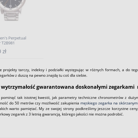
en's Perpetual
r T2B981
 zł
ce projekty tarczy, indeksy i podziałki występując w różnych formach, a do te
egarków z duszą na pewno znajdą tu coś dla siebie.
 wytrzymałość gwarantowana doskonałymi zegarkami m
pominąć tak istotnej kwestii, jak parametry techniczne chronometrów z dużym 
ność do 50 metrów czy możliwość zakupienia
męskiego zegarka na skórzanym
 jakich warto pamiętać. My ze swojej strony podkreślimy jeszcze korzystne ce
kowy zegarek z 3 letnią gwarancją, którego jakości nie można podrobić.