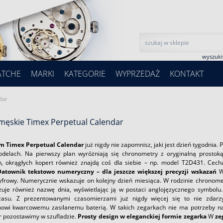
wyszuk
ATCHE
MARKI
KATEGORIE
WYPRZEDAŻ
KONTAKT
dar
 męskie Timex Perpetual Calendar
m Timex Perpetual Calendar
już nigdy nie zapomnisz, jaki jest dzień tygodnia.
delach. Na pierwszy plan wyróżniają się chronometry z oryginalną prostokątn
h, okrągłych kopert również znajdą coś dla siebie – np. model T2D431. Cech
Datownik tekstowo numeryczny – dla jeszcze większej precyzji wskazań
W
yfrowy. Numerycznie wskazuje on kolejny dzień miesiąca. W rodzinie chrono
zuje również nazwę dnia, wyświetlając ją w postaci anglojęzycznego symbolu.
asu. Z prezentowanymi czasomierzami już nigdy więcej się to nie zdarzy.
wi kwarcowemu zasilanemu baterią. W takich zegarkach nie ma potrzeby nak
 pozostawimy w szufladzie.
Prosty design w eleganckiej formie zegarka
W
ze