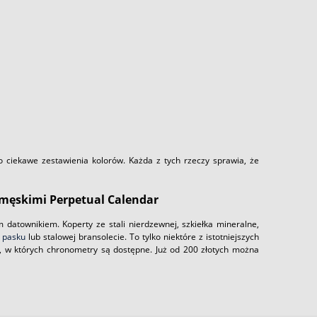
go ciekawe zestawienia kolorów. Każda z tych rzeczy sprawia, że
ęskimi Perpetual Calendar
datownikiem. Koperty ze stali nierdzewnej, szkiełka mineralne,
 pasku
lub stalowej bransolecie. To tylko niektóre z istotniejszych
ny, w których chronometry są dostępne. Już od 200 złotych można