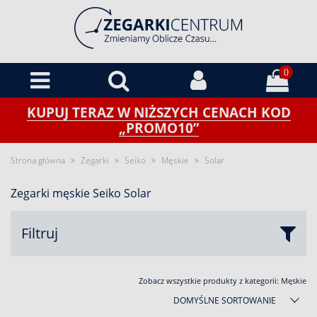
0
KUPUJ TERAZ W NIŻSZYCH CENACH KOD
„PROMO10”
»
»
»
»
Strona główna
Zegarki
Seiko
Męskie
Solar
Zegarki męskie Seiko Solar
Filtruj
Zobacz wszystkie produkty z kategorii:
Męskie
DOMYŚLNE SORTOWANIE