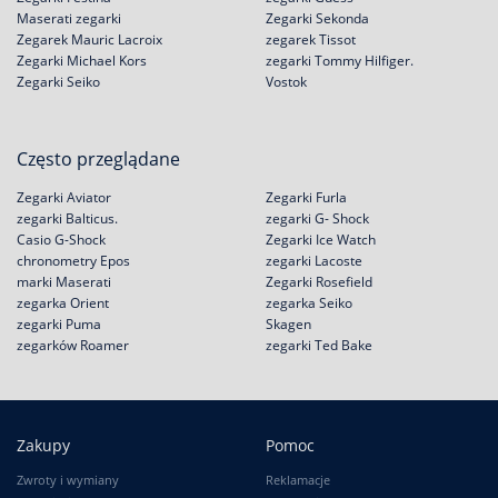
Maserati zegarki
Zegarki Sekonda
Zegarek Mauric Lacroix
zegarek Tissot
Zegarki Michael Kors
zegarki Tommy Hilfiger.
Zegarki Seiko
Vostok
Często przeglądane
Zegarki Aviator
Zegarki Furla
zegarki Balticus.
zegarki G- Shock
Casio G-Shock
Zegarki Ice Watch
chronometry Epos
zegarki Lacoste
marki Maserati
Zegarki Rosefield
zegarka Orient
zegarka Seiko
zegarki Puma
Skagen
zegarków Roamer
zegarki Ted Bake
Zakupy
Pomoc
Zwroty i wymiany
Reklamacje