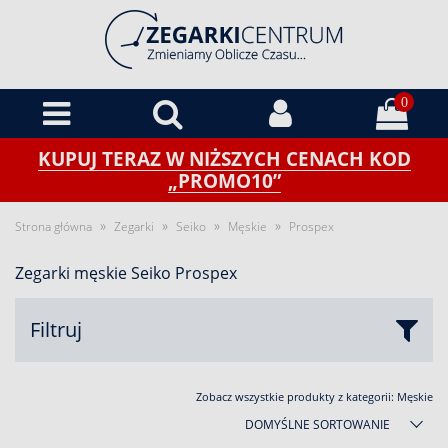
0
KUPUJ TERAZ W NIŻSZYCH CENACH KOD
„PROMO10”
»
»
»
»
Strona główna
Zegarki
Seiko
Męskie
Prospex
Zegarki męskie Seiko Prospex
Filtruj
Zobacz wszystkie produkty z kategorii:
Męskie
DOMYŚLNE SORTOWANIE