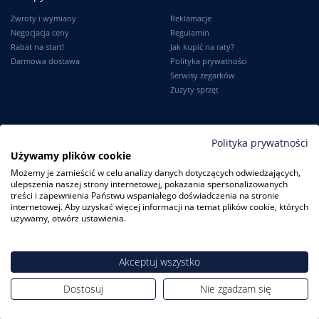
Zwroty i wymiany
Reklamacje
Negocjacja ceny
Regulamin
Rabat na start!
Jak kupić na raty?
Darmowa dostawa
Polityka prywatności
Serwisy zegarków
Zużyty sprzęt
Moje konto
Informacje
Polityka prywatności
Używamy plików cookie
Logowanie
Kontakt
Możemy je zamieścić w celu analizy danych dotyczących odwiedzających,
Karta Stałego Klienta
O firmie
ulepszenia naszej strony internetowej, pokazania spersonalizowanych
Moje zamówienia
Dlaczego my?
treści i zapewnienia Państwu wspaniałego doświadczenia na stronie
Ustawienia konta
Blog
internetowej. Aby uzyskać więcej informacji na temat plików cookie, których
Słownik
używamy, otwórz ustawienia.
Leksykon zegarków
Akceptuj wszystko
Dostosuj
Nie zgadzam się
ZegarkiCentrum.pl
| ul. Derdowskiego 8A/1 80-319 Gdańsk
| Tel.:
+48
608 23 29 23
| E-mail:
sklep@zegarkicentrum.pl