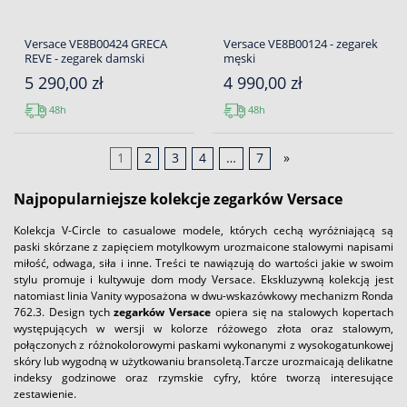
Versace VE8B00424 GRECA
Versace VE8B00124 - zegarek
REVE - zegarek damski
męski
5 290,00 zł
4 990,00 zł
48h
48h
1
2
3
4
…
7
»
Najpopularniejsze kolekcje zegarków Versace
Kolekcja V-Circle to casualowe modele, których cechą wyróżniającą są
paski skórzane z zapięciem motylkowym urozmaicone stalowymi napisami
miłość, odwaga, siła i inne. Treści te nawiązują do wartości jakie w swoim
stylu promuje i kultywuje dom mody Versace. Ekskluzywną kolekcją jest
natomiast linia Vanity wyposażona w dwu-wskazówkowy mechanizm Ronda
762.3. Design tych
zegarków Versace
opiera się na stalowych kopertach
występujących w wersji w kolorze różowego złota oraz stalowym,
połączonych z różnokolorowymi paskami wykonanymi z wysokogatunkowej
skóry lub wygodną w użytkowaniu bransoletą.Tarcze urozmaicają delikatne
indeksy godzinowe oraz rzymskie cyfry, które tworzą interesujące
zestawienie.