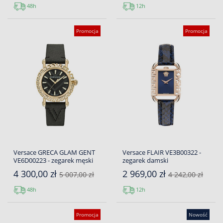
48h
12h
Promocja
Promocja
Versace GRECA GLAM GENT
Versace FLAIR VE3B00322 -
VE6D00223 - zegarek męski
zegarek damski
4 300,00 zł
2 969,00 zł
5 007,00 zł
4 242,00 zł
48h
12h
Promocja
Nowość