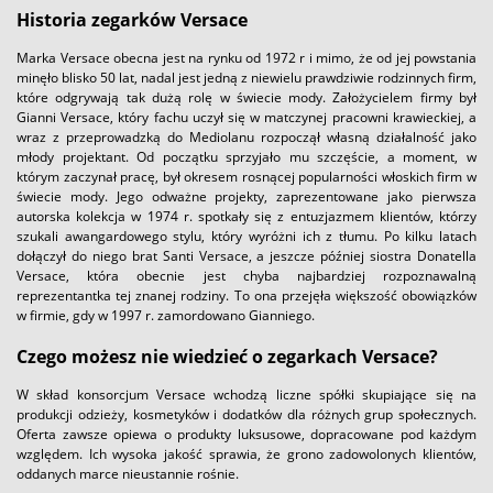
Historia zegarków Versace
Marka Versace obecna jest na rynku od 1972 r i mimo, że od jej powstania
minęło blisko 50 lat, nadal jest jedną z niewielu prawdziwie rodzinnych firm,
które odgrywają tak dużą rolę w świecie mody. Założycielem firmy był
Gianni Versace, który fachu uczył się w matczynej pracowni krawieckiej, a
wraz z przeprowadzką do Mediolanu rozpoczął własną działalność jako
młody projektant. Od początku sprzyjało mu szczęście, a moment, w
którym zaczynał pracę, był okresem rosnącej popularności włoskich firm w
świecie mody. Jego odważne projekty, zaprezentowane jako pierwsza
autorska kolekcja w 1974 r. spotkały się z entuzjazmem klientów, którzy
szukali awangardowego stylu, który wyróżni ich z tłumu. Po kilku latach
dołączył do niego brat Santi Versace, a jeszcze później siostra Donatella
Versace, która obecnie jest chyba najbardziej rozpoznawalną
reprezentantka tej znanej rodziny. To ona przejęła większość obowiązków
w firmie, gdy w 1997 r. zamordowano Gianniego.
Czego możesz nie wiedzieć o zegarkach Versace?
W skład konsorcjum Versace wchodzą liczne spółki skupiające się na
produkcji odzieży, kosmetyków i dodatków dla różnych grup społecznych.
Oferta zawsze opiewa o produkty luksusowe, dopracowane pod każdym
względem. Ich wysoka jakość sprawia, że grono zadowolonych klientów,
oddanych marce nieustannie rośnie.