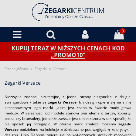
0
KUPUJ TERAZ W NIŻSZYCH CENACH KOD
„PROMO10”
»
»
Strona główna
Zegarki
Versace
Zegarki Versace
Niezwykle zdobne, biżuteryjne, z jednej strony eleganckie, z drugiej
awangardowe - takie są
zegarki Versace
. Ich design opiera się na silnie
eksponowanym logo marki, jakim jest znana w świecie mody głowa
meduzy. W zależności od modelu stanowi ona element tarczy, koperty,
paska czy bransolety, jednakże zawsze jest umieszczona w taki sposób, że
nie sposób jej przegapić. W ofercie marki znaleźć możemy
zegarki
Versace
podzielone na kolekcje zróżnicowane pod względem kolorystyki i
designu. Linia Daphnis opiera się na wytłoczonych, greckich motywach