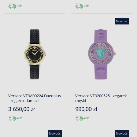
48h
48h
Nowość
Versace VE9A00224 Daedalus
Versace VE9200525 - zegarek
- zegarek damski
męski
3 650,00 zł
990,00 zł
48h
48h
Nowość
Nowość