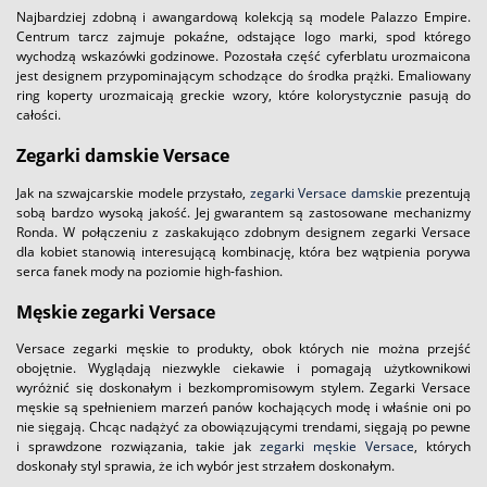
Najbardziej zdobną i awangardową kolekcją są modele Palazzo Empire.
Centrum tarcz zajmuje pokaźne, odstające logo marki, spod którego
wychodzą wskazówki godzinowe. Pozostała część cyferblatu urozmaicona
jest designem przypominającym schodzące do środka prążki. Emaliowany
ring koperty urozmaicają greckie wzory, które kolorystycznie pasują do
całości.
Zegarki damskie Versace
Jak na szwajcarskie modele przystało,
zegarki Versace damskie
prezentują
sobą bardzo wysoką jakość. Jej gwarantem są zastosowane mechanizmy
Ronda. W połączeniu z zaskakująco zdobnym designem zegarki Versace
dla kobiet stanowią interesującą kombinację, która bez wątpienia porywa
serca fanek mody na poziomie high-fashion.
Męskie zegarki Versace
Versace zegarki męskie to produkty, obok których nie można przejść
obojętnie. Wyglądają niezwykle ciekawie i pomagają użytkownikowi
wyróżnić się doskonałym i bezkompromisowym stylem. Zegarki Versace
męskie są spełnieniem marzeń panów kochających modę i właśnie oni po
nie sięgają. Chcąc nadążyć za obowiązującymi trendami, sięgają po pewne
i sprawdzone rozwiązania, takie jak
zegarki męskie Versace
, których
doskonały styl sprawia, że ich wybór jest strzałem doskonałym.