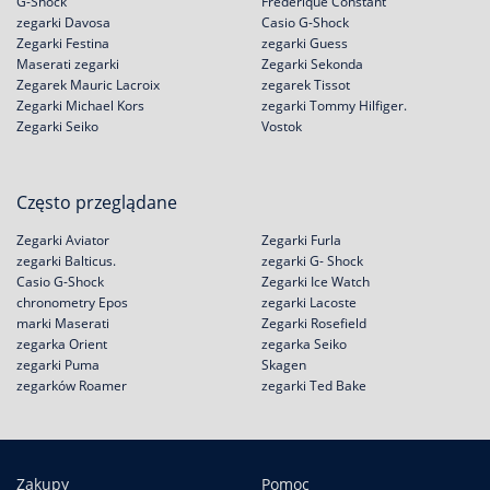
G-Shock
Frederique Constant
zegarki Davosa
Casio G-Shock
Zegarki Festina
zegarki Guess
Maserati zegarki
Zegarki Sekonda
Zegarek Mauric Lacroix
zegarek Tissot
Zegarki Michael Kors
zegarki Tommy Hilfiger.
Zegarki Seiko
Vostok
Często przeglądane
Zegarki Aviator
Zegarki Furla
zegarki Balticus.
zegarki G- Shock
Casio G-Shock
Zegarki Ice Watch
chronometry Epos
zegarki Lacoste
marki Maserati
Zegarki Rosefield
zegarka Orient
zegarka Seiko
zegarki Puma
Skagen
zegarków Roamer
zegarki Ted Bake
Zakupy
Pomoc